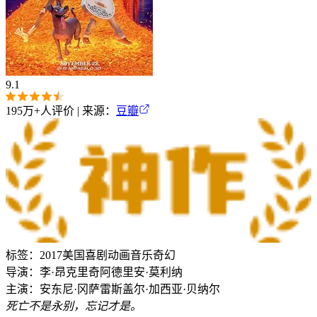
9.1
195万+
人评价 | 来源：
豆瓣
标签：
2017
美国
喜剧
动画
音乐
奇幻
导演：
李·昂克里奇
阿德里安·莫利纳
主演：
安东尼·冈萨雷斯
盖尔·加西亚·贝纳尔
死亡不是永别，忘记才是。