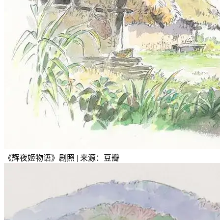
《辉夜姬物语》剧照 | 来源：豆瓣