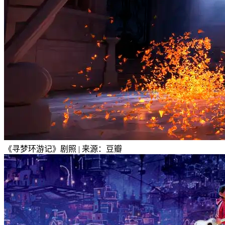
《寻梦环游记》剧照 | 来源：豆瓣