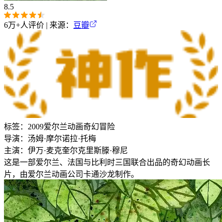
8.5
6万+
人评价 | 来源：
豆瓣
标签：
2009
爱尔兰
动画
奇幻
冒险
导演：
汤姆·摩尔
诺拉·托梅
主演：
伊万·麦克奎尔
克里斯滕·穆尼
这是一部爱尔兰、法国与比利时三国联合出品的奇幻动画长
片，由爱尔兰动画公司卡通沙龙制作。