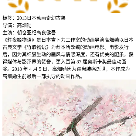
标签：
2013
日本
动画
奇幻
古装
导演：
高畑勋
主演：
朝仓亚纪
高良健吾
《辉夜姬物语》是日本吉卜力工作室的动画导演高畑勋以日本
古典文学《竹取物语》为蓝本所改编的动画电影。电影发行
后，因为其细腻生动的画风与情感深度，还有优美的配乐，获
得媒体与影评界的赞誉，更入围第 87 届奥斯卡奖最佳动画
奖。2018 年 4 月 5 日，高畑勋因为罹患肺癌逝世，本作成为
高畑勋生前最后一部执导的动画作品。