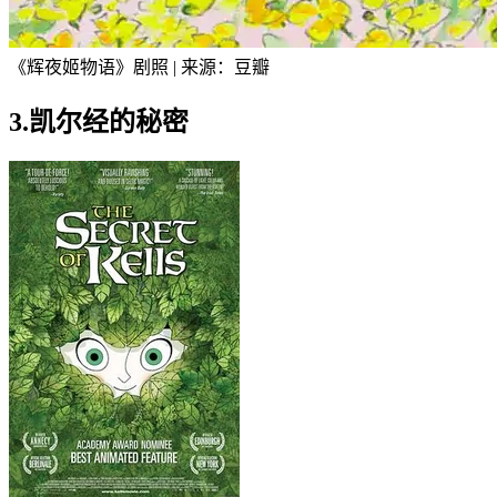
《辉夜姬物语》剧照 | 来源：豆瓣
3.凯尔经的秘密