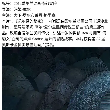
标签：
2014
爱尔兰
动画
奇幻
冒险
导演：
汤姆·摩尔
主演：
大卫·罗尔
布莱丹·格里森
本片与《凯尔经的秘密》一样都是由爱尔兰动画公司卡通沙龙
制作，是导演汤姆·摩尔“爱尔兰民间传说三部曲”的第二部作
品。改编自爱尔兰民间传说，讲述十岁的男孩 Ben 与拥有“海
豹女”血统的妹妹 Saoirse 展开的冒险故事。本片获得第 87 届
奥斯卡金像奖最佳动画片提名。