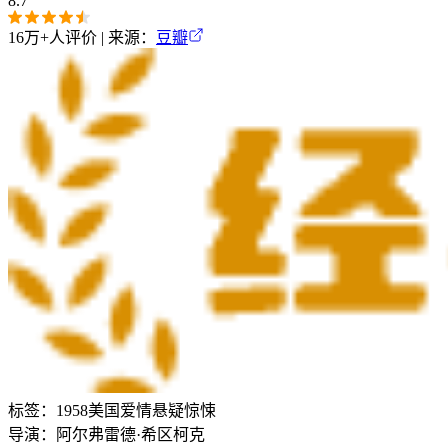
8.7
16万+
人评价 | 来源：
豆瓣
标签：
1958
美国
爱情
悬疑
惊悚
导演：
阿尔弗雷德·希区柯克