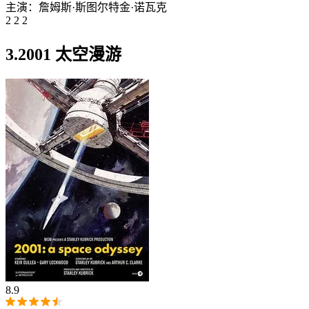
主演：
詹姆斯·斯图尔特
金·诺瓦克
2 2 2
3.2001 太空漫游
8.9