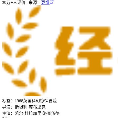
39万+
人评价 | 来源：
豆瓣
标签：
1968
英国
科幻
惊悚
冒险
导演：
斯坦利·库布里克
主演：
凯尔·杜拉
加里·洛克伍德