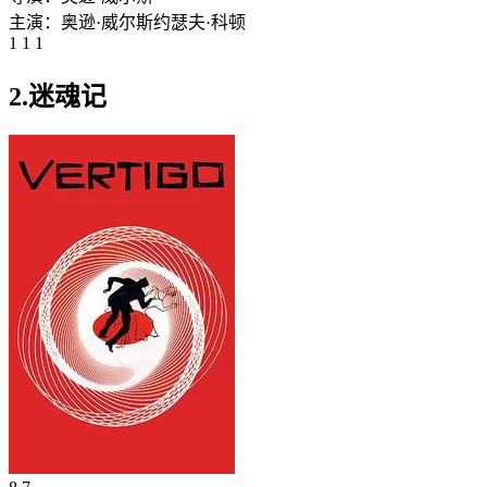
主演：
奥逊·威尔斯
约瑟夫·科顿
1 1 1
2.迷魂记