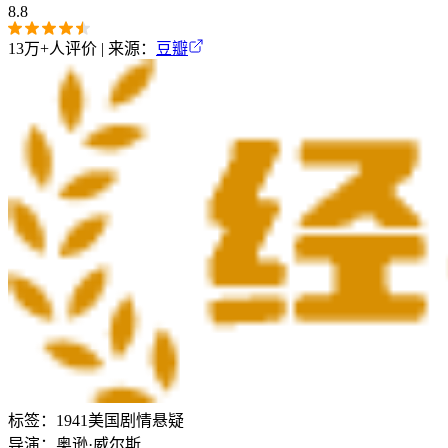
8.8
13万+
人评价 | 来源：
豆瓣
标签：
1941
美国
剧情
悬疑
导演：
奥逊·威尔斯