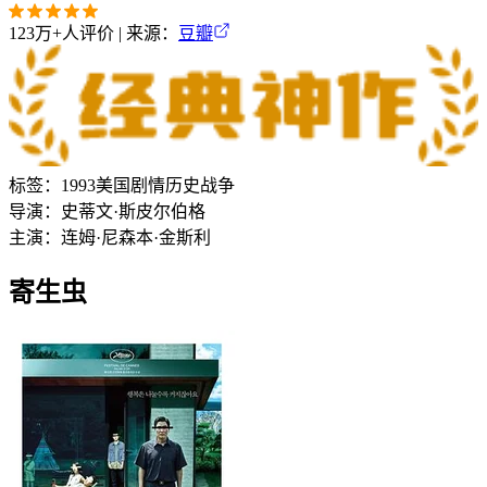
123万+
人评价 | 来源：
豆瓣
标签：
1993
美国
剧情
历史
战争
导演：
史蒂文·斯皮尔伯格
主演：
连姆·尼森
本·金斯利
寄生虫