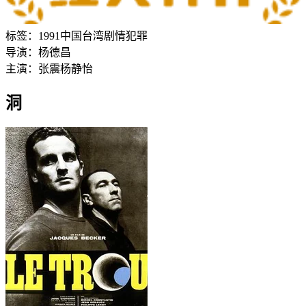
标签：
1991
中国台湾
剧情
犯罪
导演：
杨德昌
主演：
张震
杨静怡
洞