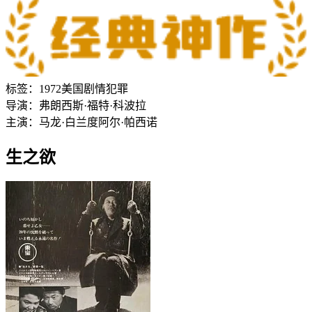
标签：
1972
美国
剧情
犯罪
导演：
弗朗西斯·福特·科波拉
主演：
马龙·白兰度
阿尔·帕西诺
生之欲