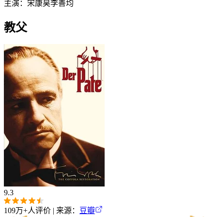
主演：
宋康昊
李善均
教父
9.3
109万+
人评价 | 来源：
豆瓣