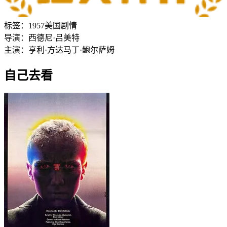
标签：
1957
美国
剧情
导演：
西德尼·吕美特
主演：
亨利·方达
马丁·鲍尔萨姆
自己去看