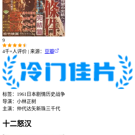
9
4千+
人评价 | 来源：
豆瓣
标签：
1961
日本
剧情
历史
战争
导演：
小林正树
主演：
仲代达矢
新珠三千代
十二怒汉