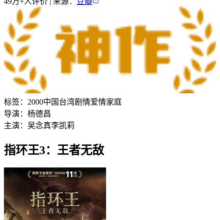
49万+
人评价 | 来源：
豆瓣
标签：
2000
中国台湾
剧情
爱情
家庭
导演：
杨德昌
主演：
吴念真
李凯莉
指环王3：王者无敌