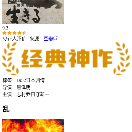
9.3
5万+
人评价 | 来源：
豆瓣
标签：
1952
日本
剧情
导演：
黑泽明
主演：
志村乔
日守新一
乱