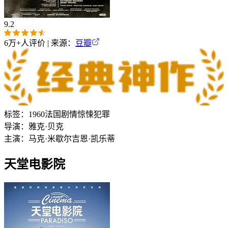
9.2
6万+
人评价 | 来源：
豆瓣
标签：
1960
法国
剧情
惊悚
犯罪
导演：
雅克·贝克
主演：
马克·米歇尔
吉恩·凯乐蒂
天堂电影院