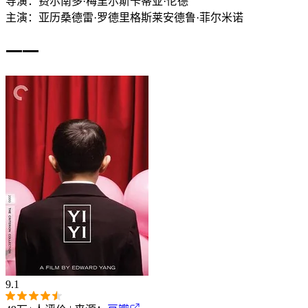
导演：
费尔南多·梅里尔斯
卡蒂亚·伦德
主演：
亚历桑德雷·罗德里格斯
莱安德鲁·菲尔米诺
一一
9.1