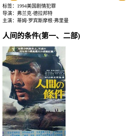
标签：
1994
美国
剧情
犯罪
导演：
弗兰克·德拉邦特
主演：
蒂姆·罗宾斯
摩根·弗里曼
人间的条件(第一、二部)