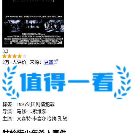
8.3
2万+
人评价 | 来源：
豆瓣
标签：
1995
法国
剧情
犯罪
导演：
马修·卡索维茨
主演：
文森特·卡塞尔
哈勃·孔黛