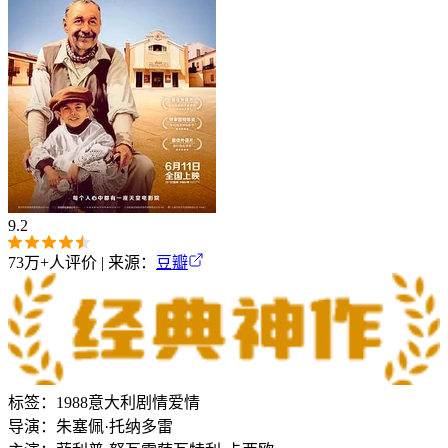
9.2
73万+
人评价 | 来源：
豆瓣
标签：
1988
意大利
剧情
爱情
导演：
朱塞佩·托纳多雷