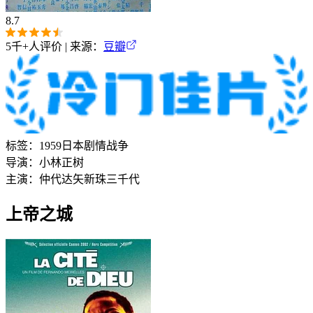
8.7
5千+
人评价 | 来源：
豆瓣
标签：
1959
日本
剧情
战争
导演：
小林正树
主演：
仲代达矢
新珠三千代
上帝之城