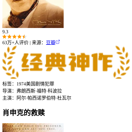
9.3
63万+
人评价 | 来源：
豆瓣
标签：
1974
美国
剧情
犯罪
导演：
弗朗西斯·福特·科波拉
主演：
阿尔·帕西诺
罗伯特·杜瓦尔
肖申克的救赎