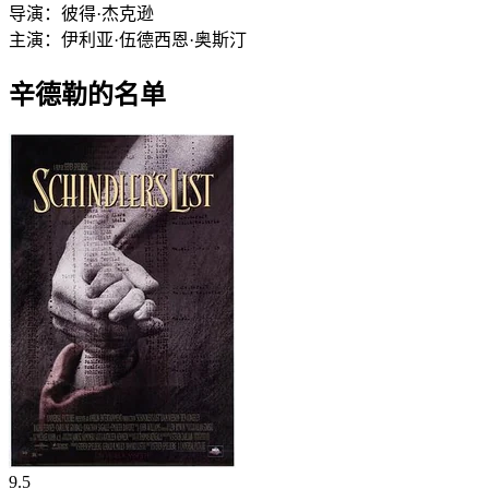
导演：
彼得·杰克逊
主演：
伊利亚·伍德
西恩·奥斯汀
辛德勒的名单
9.5