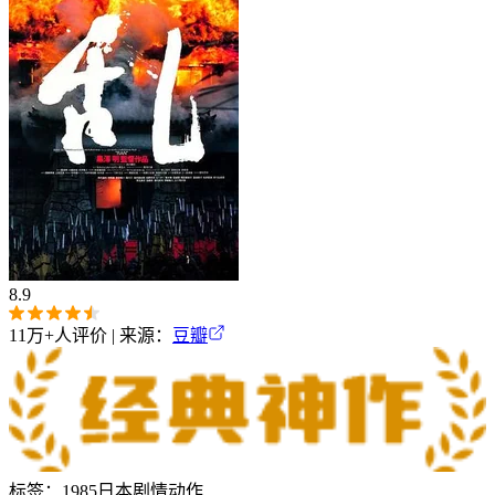
8.9
11万+
人评价 | 来源：
豆瓣
标签：
1985
日本
剧情
动作