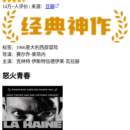
14万+
人评价 | 来源：
豆瓣
标签：
1966
意大利
西部
冒险
导演：
赛尔乔·莱昂内
主演：
克林特·伊斯特伍德
伊莱·瓦拉赫
怒火青春