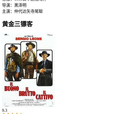
导演：
黑泽明
主演：
仲代达矢
寺尾聪
黄金三镖客
9.3