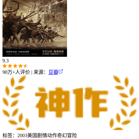
9.3
90万+
人评价 | 来源：
豆瓣
标签：
2003
美国
剧情
动作
奇幻
冒险