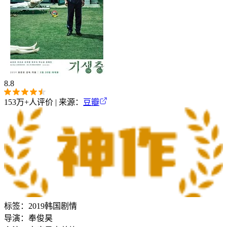
8.8
153万+
人评价 | 来源：
豆瓣
标签：
2019
韩国
剧情
导演：
奉俊昊