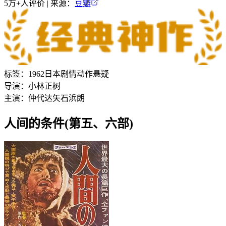
5万+
人评价 | 来源：
豆瓣
标签：
1962
日本
剧情
动作
悬疑
导演：
小林正树
主演：
仲代达矢
石浜朗
人间的条件(第五、六部)