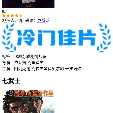
8.7
2万+
人评价 | 来源：
豆瓣
标签：
1985
苏联
剧情
战争
导演：
依莱姆·克里莫夫
主演：
阿列克谢·克拉夫琴科
奥尔加·米罗诺娃
七武士