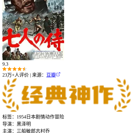
9.3
23万+
人评价 | 来源：
豆瓣
标签：
1954
日本
剧情
动作
冒险
导演：
黑泽明
主演：
三船敏郎
志村乔