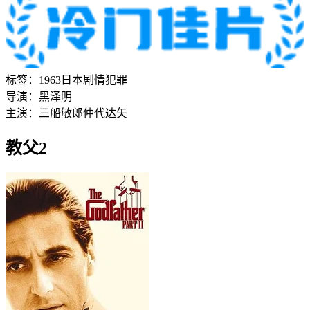
标签：
1963
日本
剧情
犯罪
导演：
黑泽明
主演：
三船敏郎
仲代达矢
教父2