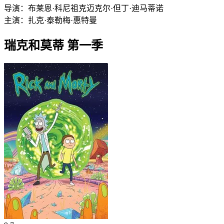
导演：
布莱恩·科尼祖克
迈克尔·但丁·迪马蒂诺
主演：
扎克·泰勒
梅·惠特曼
瑞克和莫蒂 第一季