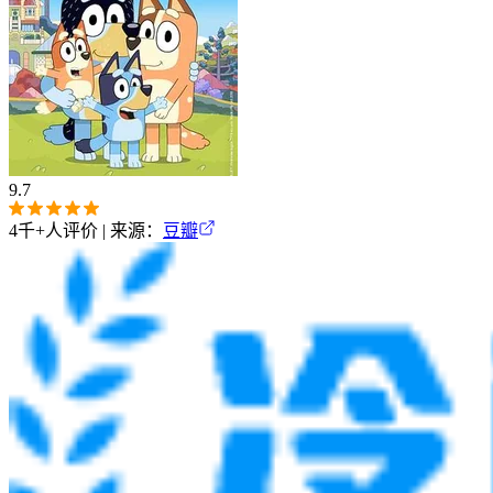
9.7
4千+
人评价 | 来源：
豆瓣