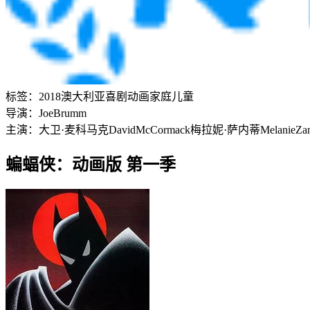
标签：
2018
澳大利亚
喜剧
动画
家庭
儿童
导演：
Joe
Brumm
主演：
大卫·麦科马克
David
McCormack
梅拉妮·萨内蒂
Melanie
Zan
蝙蝠侠：动画版 第一季