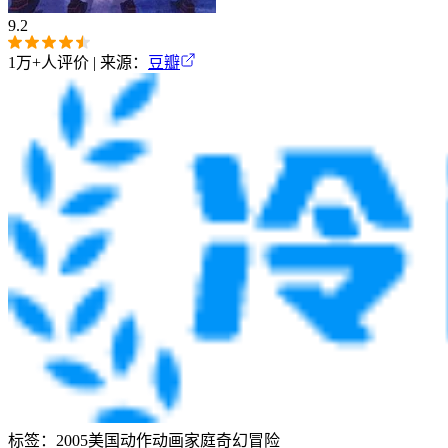
9.2
1万+
人评价 | 来源：
豆瓣
标签：
2005
美国
动作
动画
家庭
奇幻
冒险