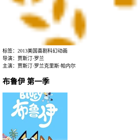
标签：
2013
美国
喜剧
科幻
动画
导演：
贾斯汀·罗兰
主演：
贾斯汀·罗兰
克里斯·帕内尔
布鲁伊 第一季