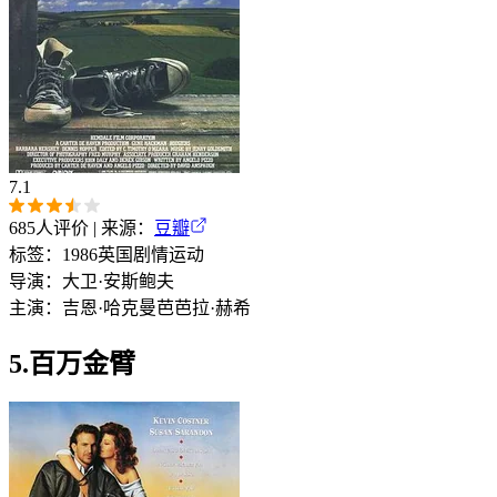
7.1
685
人评价 | 来源：
豆瓣
标签：
1986
英国
剧情
运动
导演：
大卫·安斯鲍夫
主演：
吉恩·哈克曼
芭芭拉·赫希
5.百万金臂