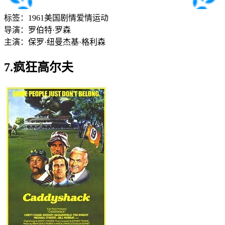
标签：
1961
美国
剧情
爱情
运动
导演：
罗伯特·罗森
主演：
保罗·纽曼
杰基·格利森
7.疯狂高尔夫