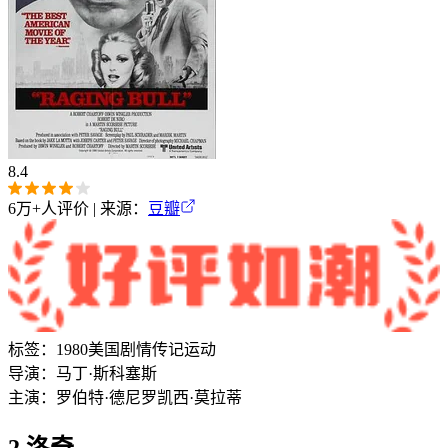
8.4
6万+
人评价 | 来源：
豆瓣
标签：
1980
美国
剧情
传记
运动
导演：
马丁·斯科塞斯
主演：
罗伯特·德尼罗
凯西·莫拉蒂
2.洛奇