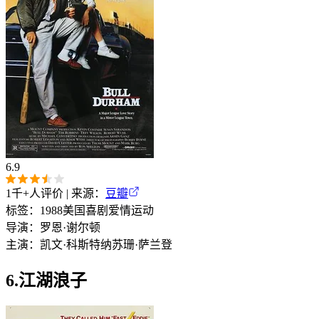
6.9
1千+
人评价 | 来源：
豆瓣
标签：
1988
美国
喜剧
爱情
运动
导演：
罗恩·谢尔顿
主演：
凯文·科斯特纳
苏珊·萨兰登
6.江湖浪子