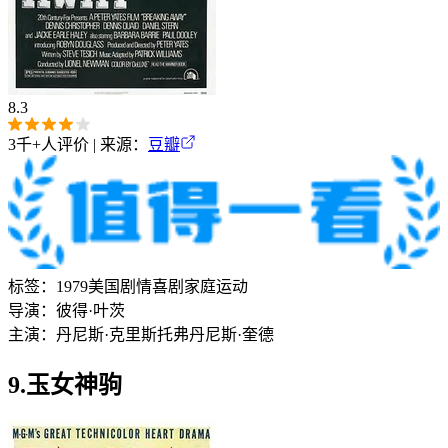
8.3
3千+
人评价 | 来源：
豆瓣
标签：
1979
美国
剧情
喜剧
家庭
运动
导演：
彼得·叶茨
主演：
丹尼斯·克里斯托弗
丹尼斯·奎德
9.玉女神驹