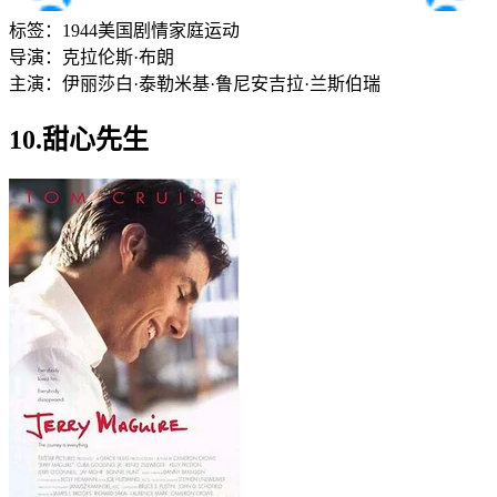
标签：
1944
美国
剧情
家庭
运动
导演：
克拉伦斯·布朗
主演：
伊丽莎白·泰勒
米基·鲁尼
安吉拉·兰斯伯瑞
10.甜心先生