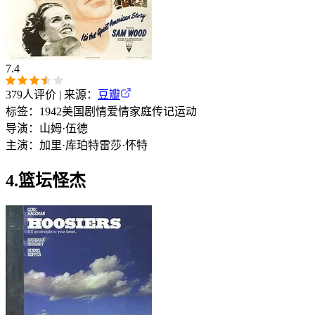
7.4
379
人评价 | 来源：
豆瓣
标签：
1942
美国
剧情
爱情
家庭
传记
运动
导演：
山姆·伍德
主演：
加里·库珀
特雷莎·怀特
4.篮坛怪杰