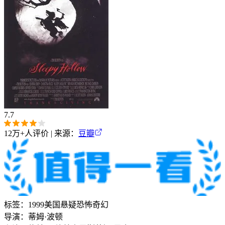
7.7
12万+
人评价 | 来源：
豆瓣
标签：
1999
美国
悬疑
恐怖
奇幻
导演：
蒂姆·波顿