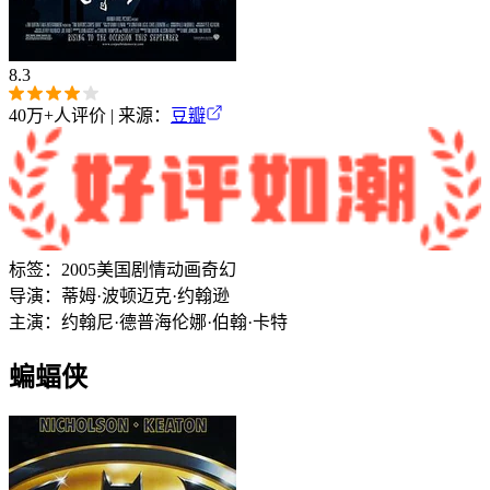
8.3
40万+
人评价 | 来源：
豆瓣
标签：
2005
美国
剧情
动画
奇幻
导演：
蒂姆·波顿
迈克·约翰逊
主演：
约翰尼·德普
海伦娜·伯翰·卡特
蝙蝠侠