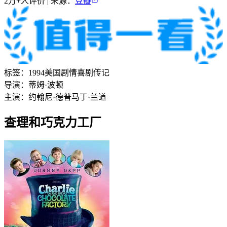
2万+
人评价 | 来源：
豆瓣
标签：
1994
美国
剧情
喜剧
传记
导演：
蒂姆·波顿
主演：
约翰尼·德普
马丁·兰道
查理和巧克力工厂