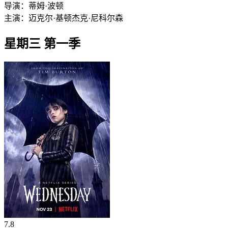
导演：
蒂姆·波顿
主演：
迈克尔·基顿
杰克·尼科尔森
星期三 第一季
7.8