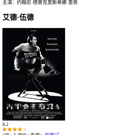
主演：
约翰尼·德普
克里斯蒂娜·里奇
艾德·伍德
8.2