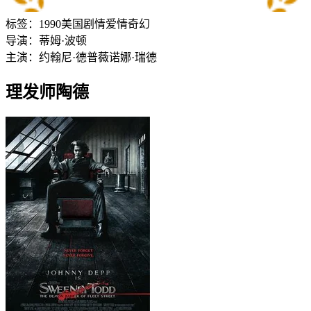
标签：
1990
美国
剧情
爱情
奇幻
导演：
蒂姆·波顿
主演：
约翰尼·德普
薇诺娜·瑞德
理发师陶德