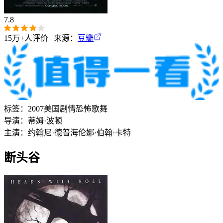
7.8
15万+
人评价 | 来源：
豆瓣
标签：
2007
美国
剧情
恐怖
歌舞
导演：
蒂姆·波顿
主演：
约翰尼·德普
海伦娜·伯翰·卡特
断头谷