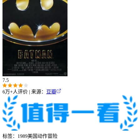
7.5
6万+
人评价 | 来源：
豆瓣
标签：
1989
美国
动作
冒险