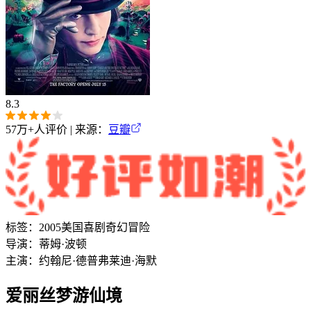
8.3
57万+
人评价 | 来源：
豆瓣
标签：
2005
美国
喜剧
奇幻
冒险
导演：
蒂姆·波顿
主演：
约翰尼·德普
弗莱迪·海默
爱丽丝梦游仙境