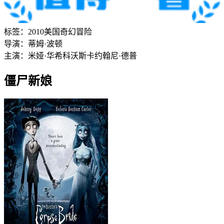
标签：
2010
美国
奇幻
冒险
导演：
蒂姆·波顿
主演：
米娅·华希科沃斯卡
约翰尼·德普
僵尸新娘