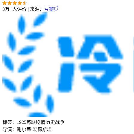
3万+
人评价 | 来源：
豆瓣
标签：
1925
苏联
剧情
历史
战争
导演：
谢尔盖·爱森斯坦