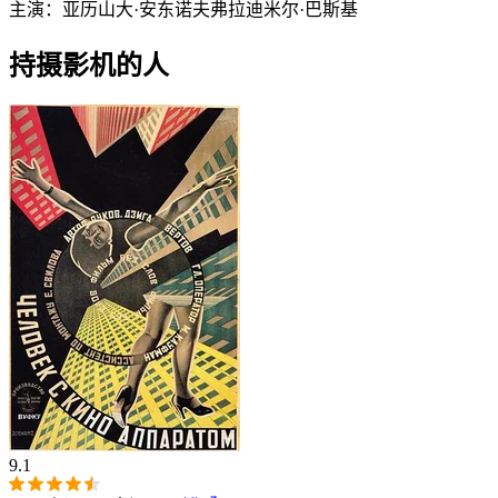
主演：
亚历山大·安东诺夫
弗拉迪米尔·巴斯基
持摄影机的人
9.1