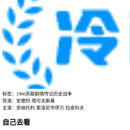
标签：
1966
苏联
剧情
传记
历史
战争
导演：
安德烈·塔可夫斯基
主演：
安纳托利·索洛尼岑
伊万·拉皮科夫
自己去看