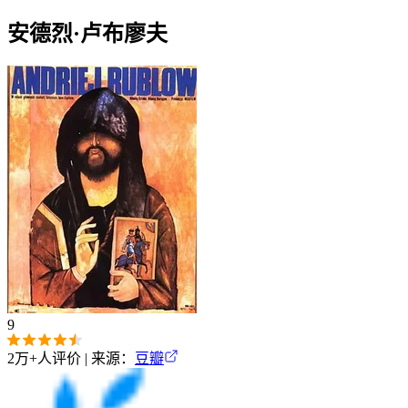
安德烈·卢布廖夫
9
2万+
人评价 | 来源：
豆瓣