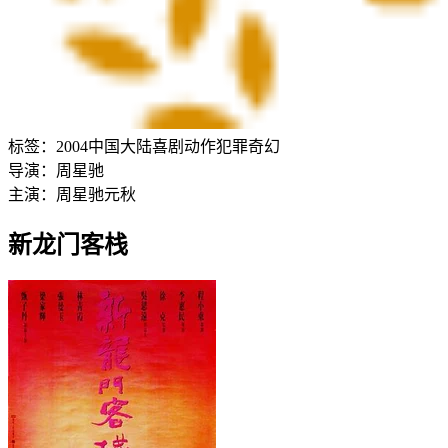
标签：
2004
中国大陆
喜剧
动作
犯罪
奇幻
导演：
周星驰
主演：
周星驰
元秋
新龙门客栈