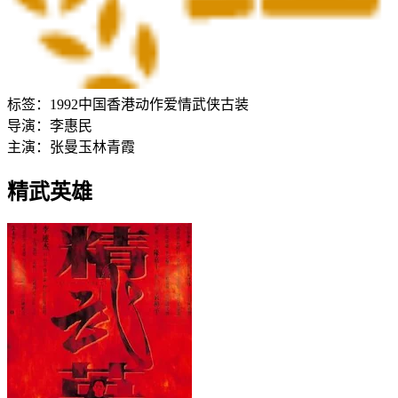
标签：
1992
中国香港
动作
爱情
武侠
古装
导演：
李惠民
主演：
张曼玉
林青霞
精武英雄