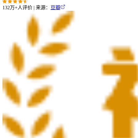
132万+
人评价 | 来源：
豆瓣