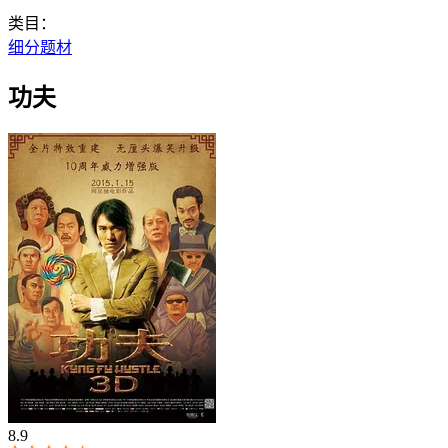
类目：
细分题材
功夫
8.9