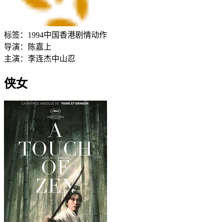
标签：
1994
中国香港
剧情
动作
导演：
陈嘉上
主演：
李连杰
中山忍
侠女