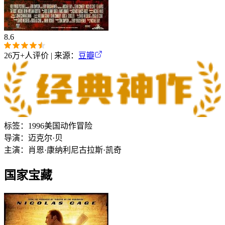
8.6
26万+
人评价 | 来源：
豆瓣
标签：
1996
美国
动作
冒险
导演：
迈克尔·贝
主演：
肖恩·康纳利
尼古拉斯·凯奇
国家宝藏