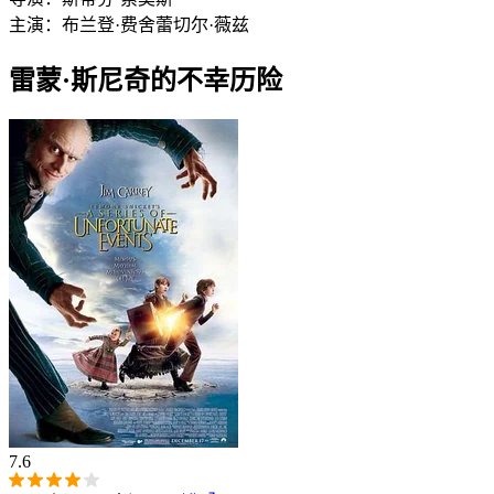
主演：
布兰登·费舍
蕾切尔·薇兹
雷蒙·斯尼奇的不幸历险
7.6