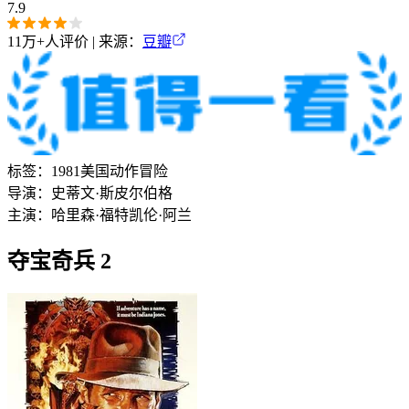
7.9
11万+
人评价 | 来源：
豆瓣
标签：
1981
美国
动作
冒险
导演：
史蒂文·斯皮尔伯格
主演：
哈里森·福特
凯伦·阿兰
夺宝奇兵 2