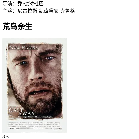
导演：
乔·德特杜巴
主演：
尼古拉斯·凯奇
黛安·克鲁格
荒岛余生
8.6