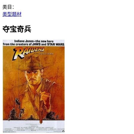
类目：
类型题材
夺宝奇兵