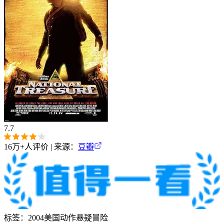
7.7
16万+
人评价 | 来源：
豆瓣
标签：
2004
美国
动作
悬疑
冒险