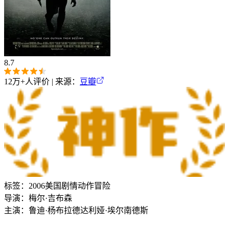
8.7
12万+
人评价 | 来源：
豆瓣
标签：
2006
美国
剧情
动作
冒险
导演：
梅尔·吉布森
主演：
鲁迪·杨布拉德
达利娅·埃尔南德斯