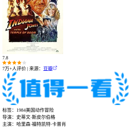
7.8
7万+
人评价 | 来源：
豆瓣
标签：
1984
美国
动作
冒险
导演：
史蒂文·斯皮尔伯格
主演：
哈里森·福特
凯特·卡普肖