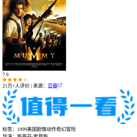
7.9
21万+
人评价 | 来源：
豆瓣
标签：
1999
美国
剧情
动作
奇幻
冒险
导演：
斯蒂芬·索莫斯