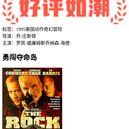
标签：
1995
美国
动作
奇幻
冒险
导演：
乔·庄斯顿
主演：
罗宾·威廉姆斯
乔纳森·海德
勇闯夺命岛