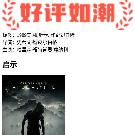
标签：
1989
美国
剧情
动作
奇幻
冒险
导演：
史蒂文·斯皮尔伯格
主演：
哈里森·福特
肖恩·康纳利
启示