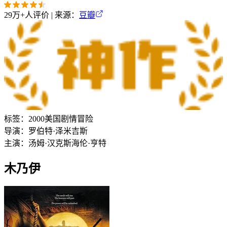
29万+
人评价 | 来源：
豆瓣
标签：
2000
美国
剧情
冒险
导演：
罗伯特·泽米吉斯
主演：
汤姆·汉克斯
海伦·亨特
木乃伊