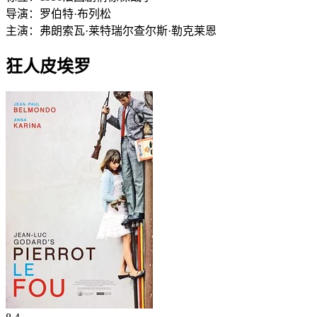
导演：
罗伯特·布列松
主演：
弗朗索瓦·莱特瑞尔
查尔斯·勒克莱恩
狂人皮埃罗