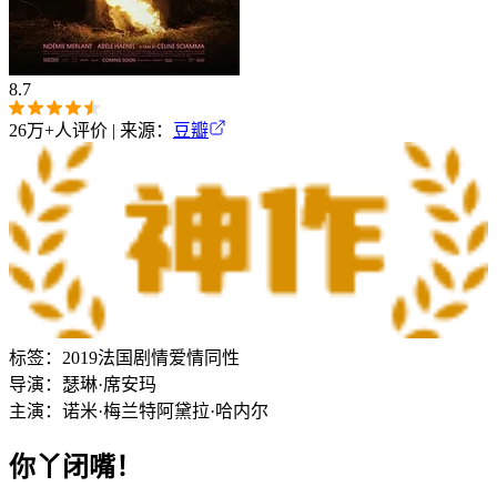
8.7
26万+
人评价 | 来源：
豆瓣
标签：
2019
法国
剧情
爱情
同性
导演：
瑟琳·席安玛
主演：
诺米·梅兰特
阿黛拉·哈内尔
你丫闭嘴！