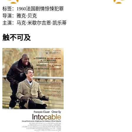
标签：
1960
法国
剧情
惊悚
犯罪
导演：
雅克·贝克
主演：
马克·米歇尔
吉恩·凯乐蒂
触不可及