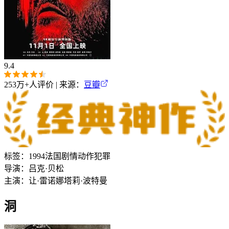
9.4
253万+
人评价 | 来源：
豆瓣
标签：
1994
法国
剧情
动作
犯罪
导演：
吕克·贝松
主演：
让·雷诺
娜塔莉·波特曼
洞