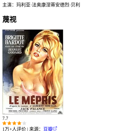
主演：
玛利亚·法奥康涅蒂
安德烈·贝利
蔑视
7.7
1万+
人评价 | 来源：
豆瓣