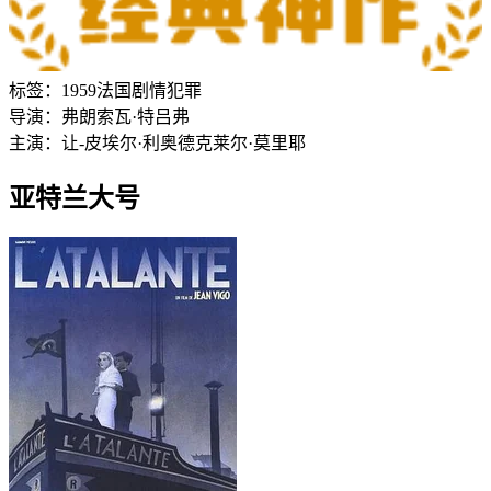
标签：
1959
法国
剧情
犯罪
导演：
弗朗索瓦·特吕弗
主演：
让-皮埃尔·利奥德
克莱尔·莫里耶
亚特兰大号