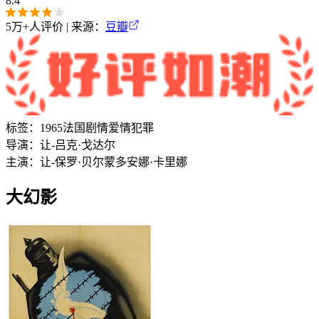
8.4
5万+
人评价 | 来源：
豆瓣
标签：
1965
法国
剧情
爱情
犯罪
导演：
让-吕克·戈达尔
主演：
让-保罗·贝尔蒙多
安娜·卡里娜
大幻影