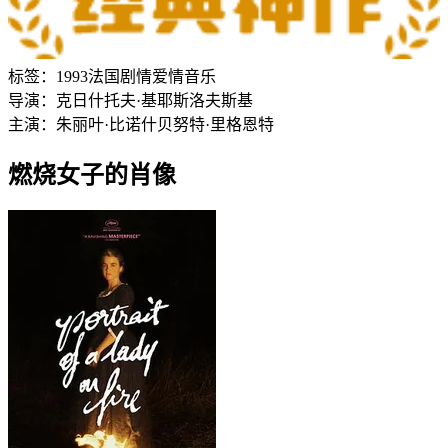
标签：
1993
法国
剧情
爱情
音乐
导演：
克日什托夫·基耶斯洛夫斯基
主演：
朱丽叶·比诺什
贝努特·里格恩特
燃烧女子的肖像