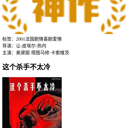
标签：
2001
法国
剧情
喜剧
爱情
导演：
让-皮埃尔·热内
主演：
奥黛丽·塔图
马修·卡索维茨
这个杀手不太冷