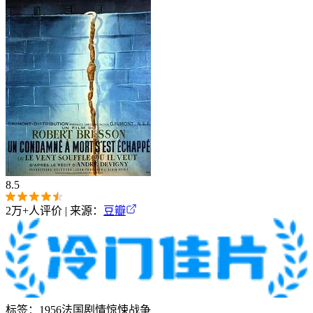
8.5
2万+
人评价 | 来源：
豆瓣
标签：
1956
法国
剧情
惊悚
战争