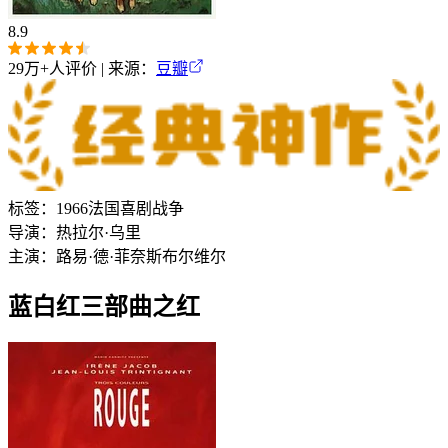
8.9
29万+
人评价 | 来源：
豆瓣
标签：
1966
法国
喜剧
战争
导演：
热拉尔·乌里
主演：
路易·德·菲奈斯
布尔维尔
蓝白红三部曲之红