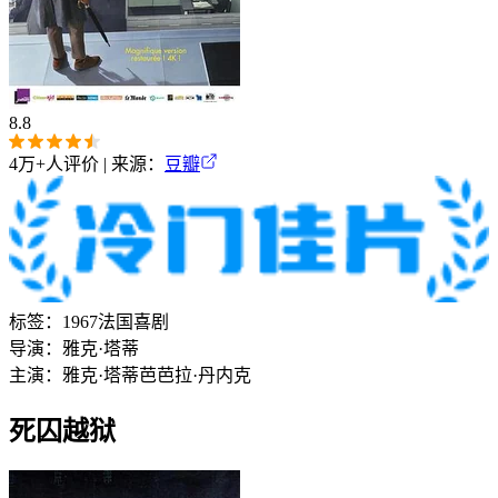
8.8
4万+
人评价 | 来源：
豆瓣
标签：
1967
法国
喜剧
导演：
雅克·塔蒂
主演：
雅克·塔蒂
芭芭拉·丹内克
死囚越狱