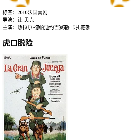
标签：
2010
法国
喜剧
导演：
让·贝克
主演：
热拉尔·德帕迪约
吉赛勒·卡扎德絮
虎口脱险