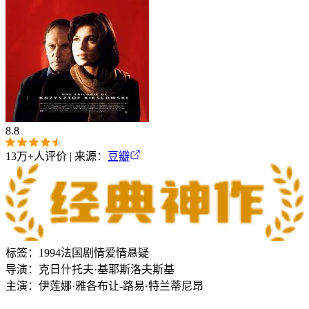
8.8
13万+
人评价 | 来源：
豆瓣
标签：
1994
法国
剧情
爱情
悬疑
导演：
克日什托夫·基耶斯洛夫斯基
主演：
伊莲娜·雅各布
让-路易·特兰蒂尼昂