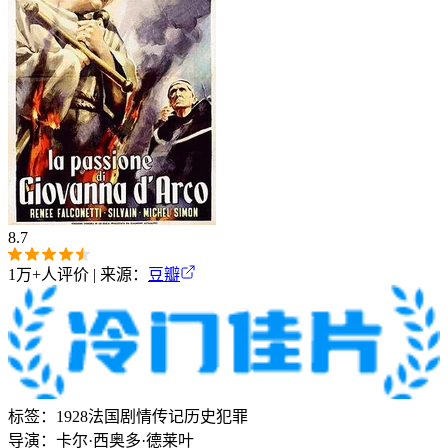
8.7
1万+
人评价 | 来源：
豆瓣
标签：
1928
法国
剧情
传记
历史
犯罪
导演：
卡尔·西奥多·德莱叶