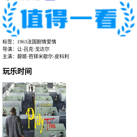
标签：
1963
法国
剧情
爱情
导演：
让-吕克·戈达尔
主演：
碧姬·芭铎
米歇尔·皮科利
玩乐时间