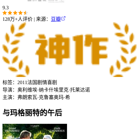
9.3
128万+
人评价 | 来源：
豆瓣
标签：
2011
法国
剧情
喜剧
导演：
奥利维埃·纳卡什
埃里克·托莱达诺
主演：
弗朗索瓦·克鲁塞
奥玛·希
与玛格丽特的午后