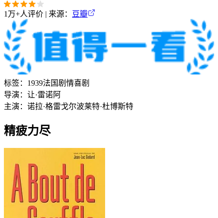
1万+
人评价 | 来源：
豆瓣
标签：
1939
法国
剧情
喜剧
导演：
让·雷诺阿
主演：
诺拉·格雷戈尔
波莱特·杜博斯特
精疲力尽