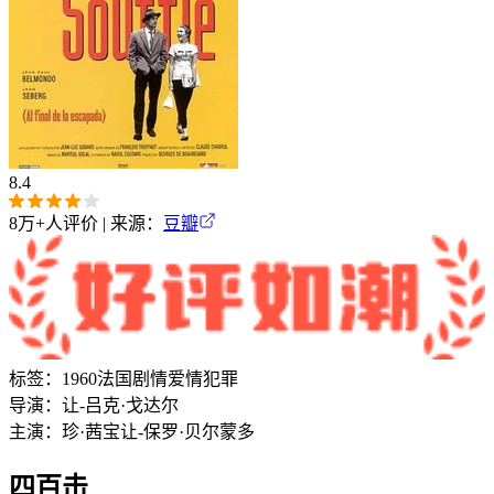
8.4
8万+
人评价 | 来源：
豆瓣
标签：
1960
法国
剧情
爱情
犯罪
导演：
让-吕克·戈达尔
主演：
珍·茜宝
让-保罗·贝尔蒙多
四百击