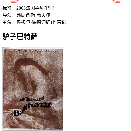
标签：
2003
法国
喜剧
犯罪
导演：
弗朗西斯·韦贝尔
主演：
热拉尔·德帕迪约
让·雷诺
驴子巴特萨