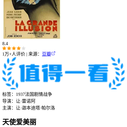
8.4
1万+
人评价 | 来源：
豆瓣
标签：
1937
法国
剧情
战争
导演：
让·雷诺阿
主演：
让·迦本
迪塔·帕尔洛
天使爱美丽