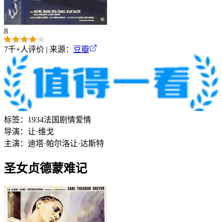
8
7千+
人评价 | 来源：
豆瓣
标签：
1934
法国
剧情
爱情
导演：
让·维戈
主演：
迪塔·帕尔洛
让·达斯特
圣女贞德蒙难记