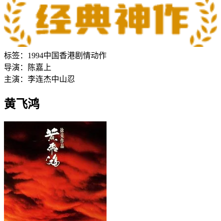
标签：
1994
中国香港
剧情
动作
导演：
陈嘉上
主演：
李连杰
中山忍
黄飞鸿