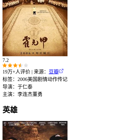
7.2
19万+
人评价 | 来源：
豆瓣
标签：
2006
美国
剧情
动作
传记
导演：
于仁泰
主演：
李连杰
董勇
英雄‎