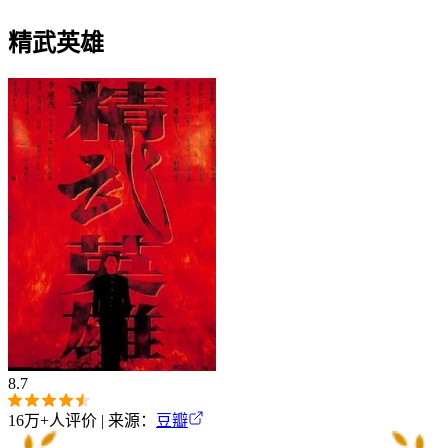
精武英雄‎
8.7
16万+
人评价 | 来源：
豆瓣