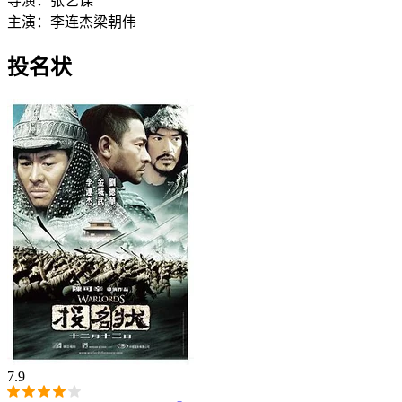
导演：
张艺谋
主演：
李连杰
梁朝伟
投名状‎
7.9