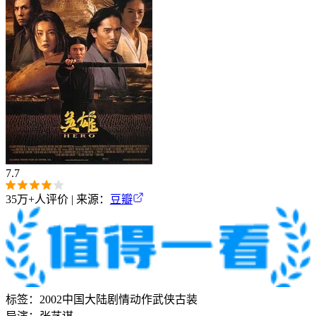
7.7
35万+
人评价 | 来源：
豆瓣
标签：
2002
中国大陆
剧情
动作
武侠
古装