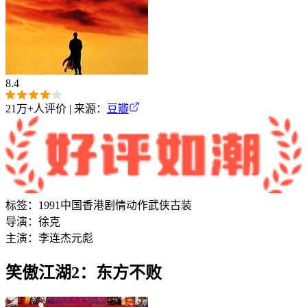
8.4
21万+
人评价 | 来源：
豆瓣
标签：
1991
中国香港
剧情
动作
武侠
古装
导演：
徐克
主演：
李连杰
元彪
笑傲江湖2：东方不败