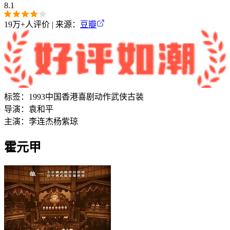
8.1
19万+
人评价 | 来源：
豆瓣
标签：
1993
中国香港
喜剧
动作
武侠
古装
导演：
袁和平
主演：
李连杰
杨紫琼
霍元甲‎