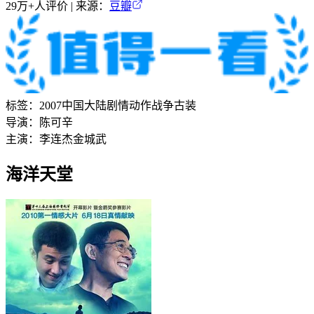
29万+
人评价 | 来源：
豆瓣
标签：
2007
中国大陆
剧情
动作
战争
古装
导演：
陈可辛
主演：
李连杰
金城武
海洋天堂‎