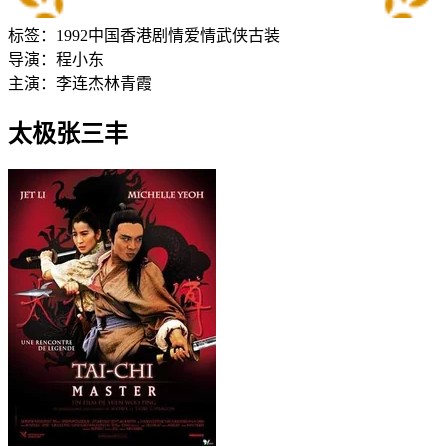
标签：
1992
中国香港
剧情
爱情
武侠
古装
导演：
程小东
主演：
李连杰
林青霞
太极张三丰