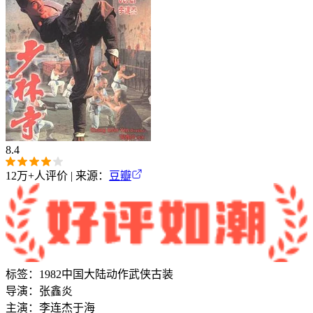
8.4
12万+
人评价 | 来源：
豆瓣
标签：
1982
中国大陆
动作
武侠
古装
导演：
张鑫炎
主演：
李连杰
于海