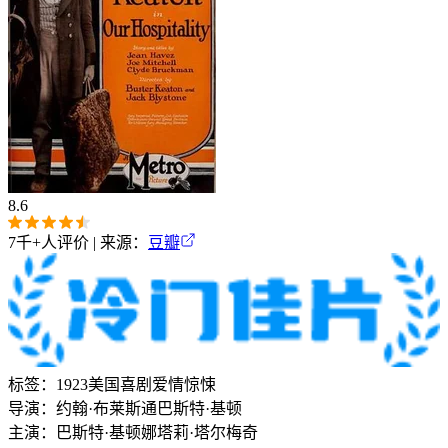
8.6
7千+
人评价 | 来源：
豆瓣
标签：
1923
美国
喜剧
爱情
惊悚
导演：
约翰·布莱斯通
巴斯特·基顿
主演：
巴斯特·基顿
娜塔莉·塔尔梅奇