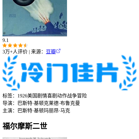
9.1
3万+
人评价 | 来源：
豆瓣
标签：
1926
美国
剧情
喜剧
动作
战争
冒险
导演：
巴斯特·基顿
克莱德·布鲁克曼
主演：
巴斯特·基顿
玛丽昂·马克
福尔摩斯二世