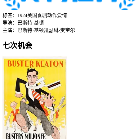
标签：
1924
美国
喜剧
动作
爱情
导演：
巴斯特·基顿
主演：
巴斯特·基顿
凯瑟琳·麦奎尔
七次机会