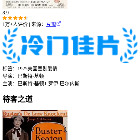
8.9
1万+
人评价 | 来源：
豆瓣
标签：
1925
美国
喜剧
爱情
导演：
巴斯特·基顿
主演：
巴斯特·基顿
T.罗伊·巴尔内斯
待客之道