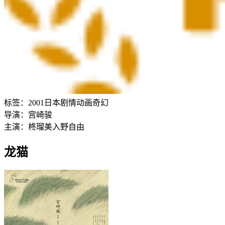
标签：
2001
日本
剧情
动画
奇幻
导演：
宫崎骏
主演：
柊瑠美
入野自由
龙猫