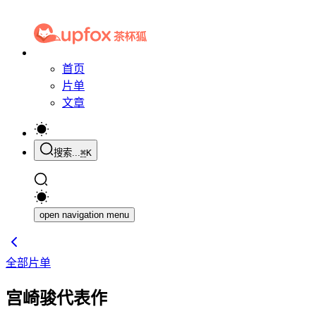
首页
片单
文章
搜索...
⌘
K
open navigation menu
全部片单
宫崎骏代表作