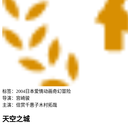
标签：
2004
日本
爱情
动画
奇幻
冒险
导演：
宫崎骏
主演：
倍赏千惠子
木村拓哉
天空之城