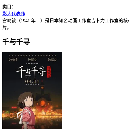
类目：
影人代表作
宫崎骏（1941 年—）是日本知名动画工作室吉卜力工作室
片。
千与千寻