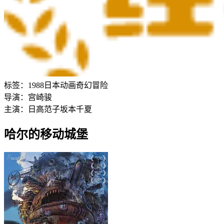
标签：
1988
日本
动画
奇幻
冒险
导演：
宫崎骏
主演：
日高范子
坂本千夏
哈尔的移动城堡