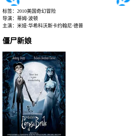
标签：
2010
美国
奇幻
冒险
导演：
蒂姆·波顿
主演：
米娅·华希科沃斯卡
约翰尼·德普
僵尸新娘