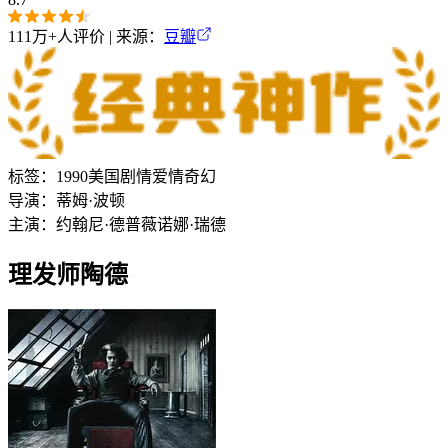
111万+
人评价 | 来源：
豆瓣
标签：
1990
美国
剧情
爱情
奇幻
导演：
蒂姆·波顿
主演：
约翰尼·德普
薇诺娜·瑞德
理发师陶德