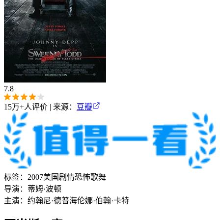
7.8
15万+
人评价 | 来源：
豆瓣
标签：
2007
美国
剧情
恐怖
歌舞
导演：
蒂姆·波顿
主演：
约翰尼·德普
海伦娜·伯翰·卡特