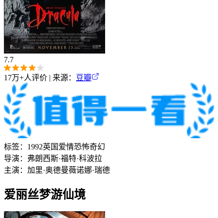
7.7
17万+
人评价 | 来源：
豆瓣
标签：
1992
英国
爱情
恐怖
奇幻
导演：
弗朗西斯·福特·科波拉
主演：
加里·奥德曼
薇诺娜·瑞德
爱丽丝梦游仙境