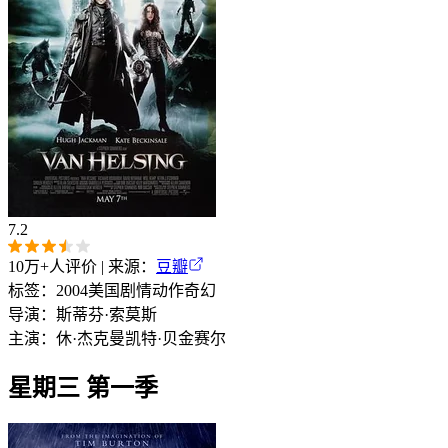
7.2
10万+
人评价 | 来源：
豆瓣
标签：
2004
美国
剧情
动作
奇幻
导演：
斯蒂芬·索莫斯
主演：
休·杰克曼
凯特·贝金赛尔
星期三 第一季