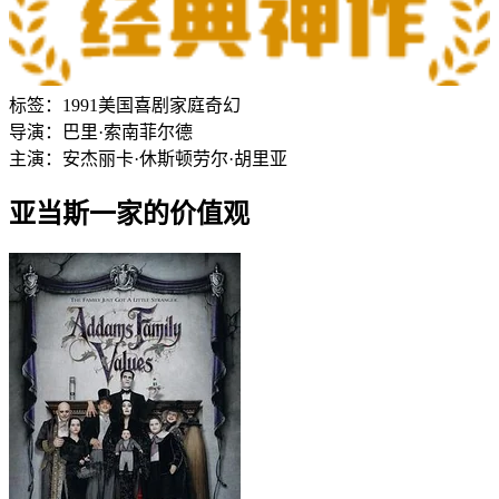
标签：
1991
美国
喜剧
家庭
奇幻
导演：
巴里·索南菲尔德
主演：
安杰丽卡·休斯顿
劳尔·胡里亚
亚当斯一家的价值观