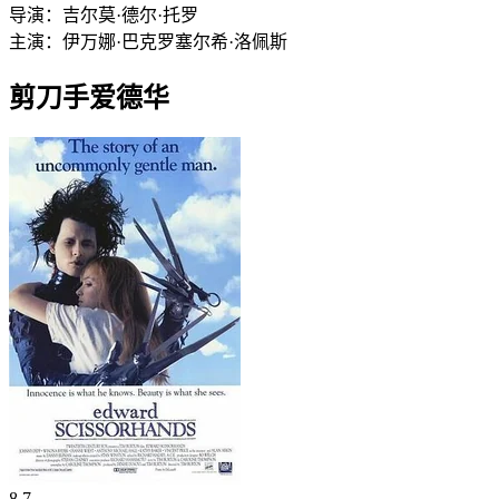
导演：
吉尔莫·德尔·托罗
主演：
伊万娜·巴克罗
塞尔希·洛佩斯
剪刀手爱德华
8.7