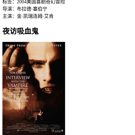
标签：
2004
美国
喜剧
奇幻
冒险
导演：
布拉德·塞伯宁
主演：
金·凯瑞
连姆·艾肯
夜访吸血鬼