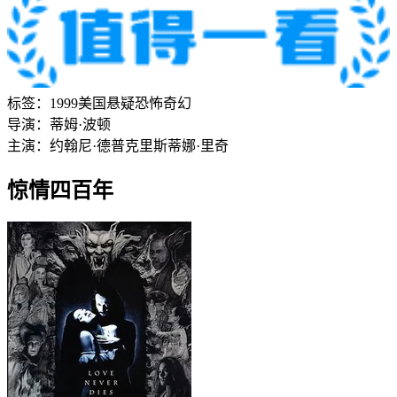
标签：
1999
美国
悬疑
恐怖
奇幻
导演：
蒂姆·波顿
主演：
约翰尼·德普
克里斯蒂娜·里奇
惊情四百年