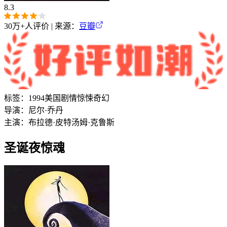
8.3
30万+
人评价 | 来源：
豆瓣
标签：
1994
美国
剧情
惊悚
奇幻
导演：
尼尔·乔丹
主演：
布拉德·皮特
汤姆·克鲁斯
圣诞夜惊魂