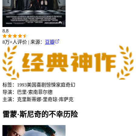
8.8
8万+
人评价 | 来源：
豆瓣
标签：
1993
美国
喜剧
惊悚
家庭
奇幻
导演：
巴里·索南菲尔德
主演：
克里斯蒂娜·里奇
琼·库萨克
雷蒙·斯尼奇的不幸历险