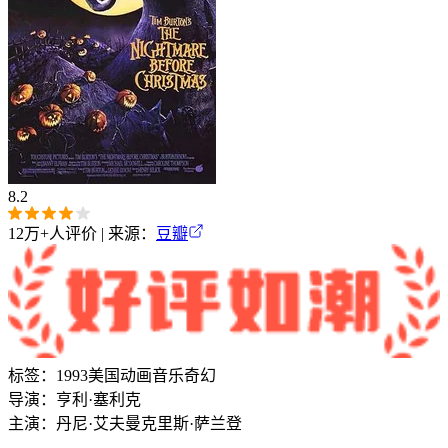
8.2
12万+
人评价 | 来源：
豆瓣
标签：
1993
美国
动画
音乐
奇幻
导演：
亨利·塞利克
主演：
丹尼·艾夫曼
克里斯·萨兰登