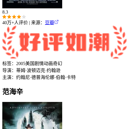
8.3
40万+
人评价 | 来源：
豆瓣
标签：
2005
美国
剧情
动画
奇幻
导演：
蒂姆·波顿
迈克·约翰逊
主演：
约翰尼·德普
海伦娜·伯翰·卡特
范海辛