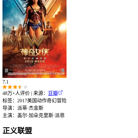
7.1
48万+
人评价 | 来源：
豆瓣
标签：
2017
美国
动作
奇幻
冒险
导演：
派蒂·杰金斯
主演：
盖尔·加朵
克里斯·派恩
正义联盟