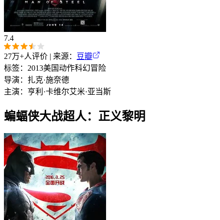
7.4
27万+
人评价 | 来源：
豆瓣
标签：
2013
美国
动作
科幻
冒险
导演：
扎克·施奈德
主演：
亨利·卡维尔
艾米·亚当斯
蝙蝠侠大战超人：正义黎明