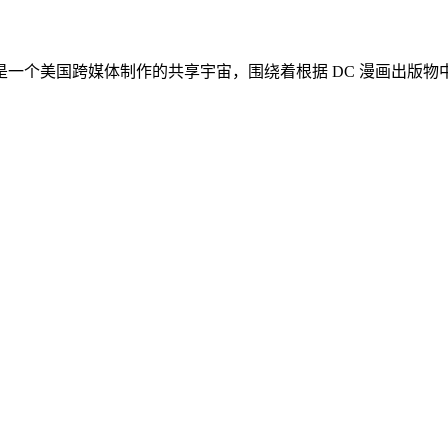
称 DCEU），是一个美国跨媒体制作的共享宇宙，围绕着根据 DC 漫