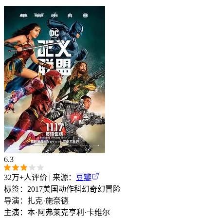
6.3
32万+
人评价 | 来源：
豆瓣
标签：
2017
美国
动作
科幻
奇幻
冒险
导演：
扎克·施奈德
主演：
本·阿弗莱克
亨利·卡维尔