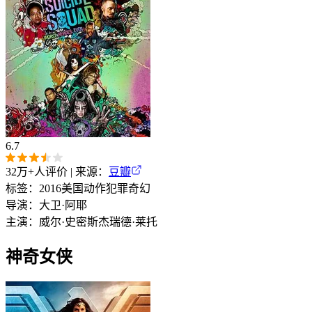
6.7
32万+
人评价 | 来源：
豆瓣
标签：
2016
美国
动作
犯罪
奇幻
导演：
大卫·阿耶
主演：
威尔·史密斯
杰瑞德·莱托
神奇女侠