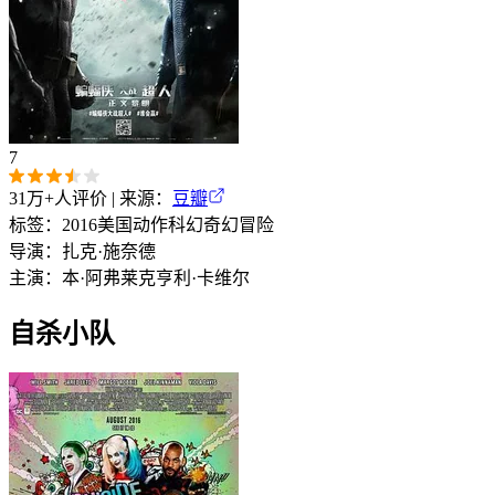
7
31万+
人评价 | 来源：
豆瓣
标签：
2016
美国
动作
科幻
奇幻
冒险
导演：
扎克·施奈德
主演：
本·阿弗莱克
亨利·卡维尔
自杀小队