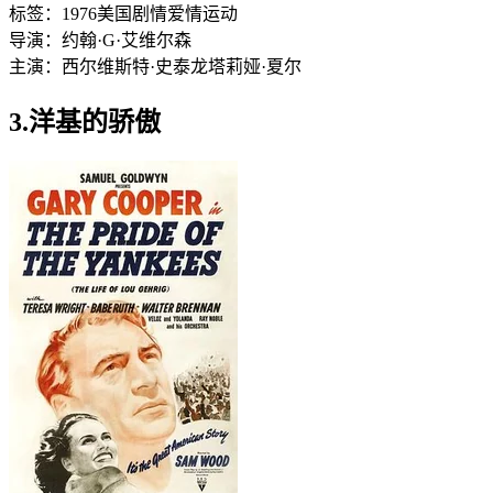
标签：
1976
美国
剧情
爱情
运动
导演：
约翰·G·艾维尔森
主演：
西尔维斯特·史泰龙
塔莉娅·夏尔
3.洋基的骄傲