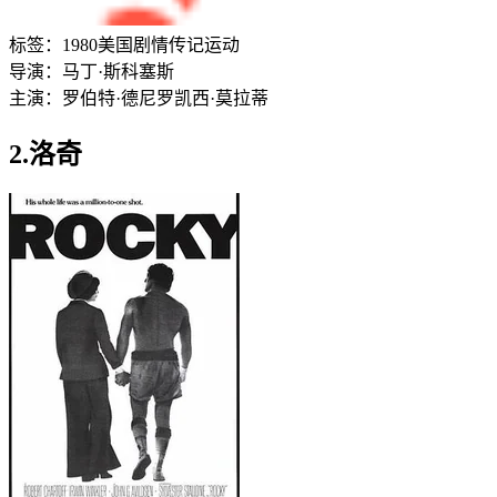
标签：
1980
美国
剧情
传记
运动
导演：
马丁·斯科塞斯
主演：
罗伯特·德尼罗
凯西·莫拉蒂
2.洛奇