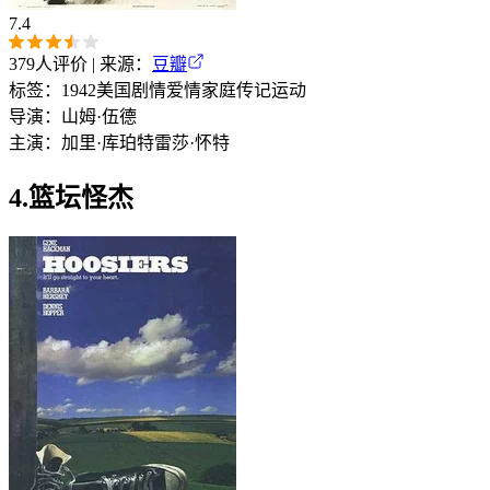
7.4
379
人评价 | 来源：
豆瓣
标签：
1942
美国
剧情
爱情
家庭
传记
运动
导演：
山姆·伍德
主演：
加里·库珀
特雷莎·怀特
4.篮坛怪杰