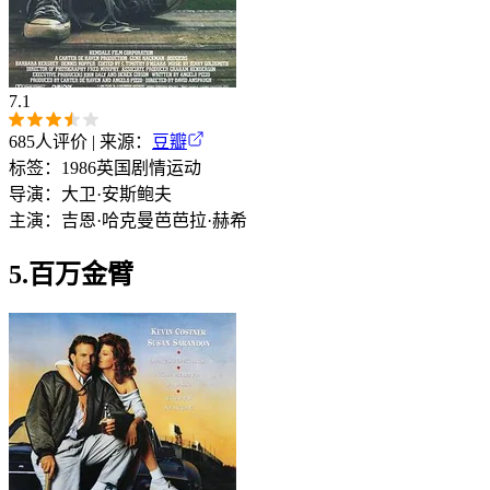
7.1
685
人评价 | 来源：
豆瓣
标签：
1986
英国
剧情
运动
导演：
大卫·安斯鲍夫
主演：
吉恩·哈克曼
芭芭拉·赫希
5.百万金臂