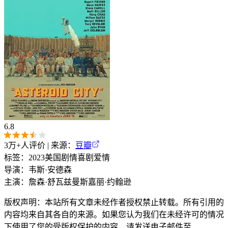
6.8
3万+
人评价 | 来源：
豆瓣
标签：
2023
美国
剧情
喜剧
爱情
导演：
韦斯·安德森
主演：
詹森·舒瓦兹曼
斯嘉丽·约翰逊
版权声明：本站所有文章未经作者授权禁止转载。所有引用的
内容均来自其各自的来源。如果您认为我们在未经许可的情况
下使用了您的受版权保护的内容，请发送电子邮件至