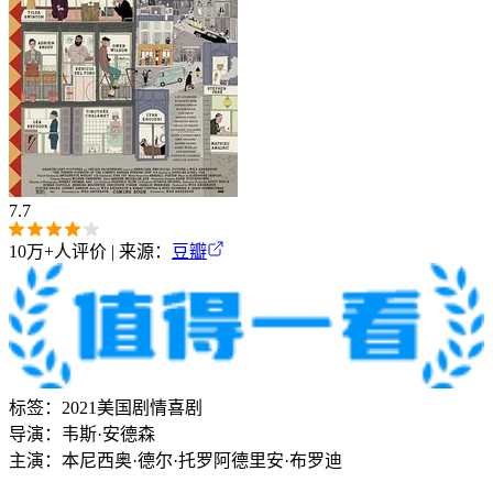
7.7
10万+
人评价 | 来源：
豆瓣
标签：
2021
美国
剧情
喜剧
导演：
韦斯·安德森
主演：
本尼西奥·德尔·托罗
阿德里安·布罗迪