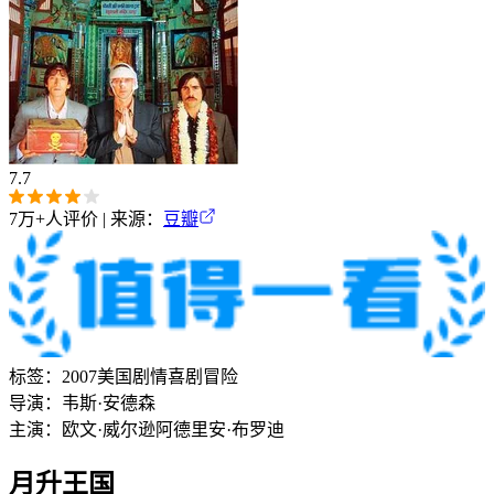
7.7
7万+
人评价 | 来源：
豆瓣
标签：
2007
美国
剧情
喜剧
冒险
导演：
韦斯·安德森
主演：
欧文·威尔逊
阿德里安·布罗迪
月升王国