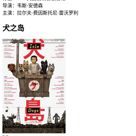
导演：
韦斯·安德森
主演：
拉尔夫·费因斯
托尼·雷沃罗利
犬之岛