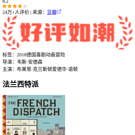
8.2
24万+
人评价 | 来源：
豆瓣
标签：
2018
德国
喜剧
动画
冒险
导演：
韦斯·安德森
主演：
布莱恩·克兰斯顿
爱德华·诺顿
法兰西特派