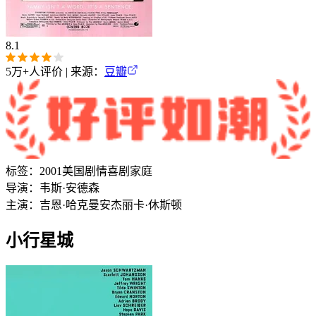
8.1
5万+
人评价 | 来源：
豆瓣
标签：
2001
美国
剧情
喜剧
家庭
导演：
韦斯·安德森
主演：
吉恩·哈克曼
安杰丽卡·休斯顿
小行星城