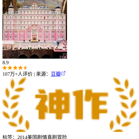
8.9
107万+
人评价 | 来源：
豆瓣
标签：
2014
美国
剧情
喜剧
冒险