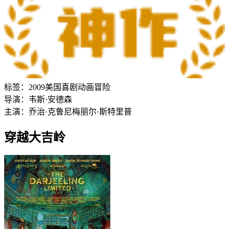
标签：
2009
美国
喜剧
动画
冒险
导演：
韦斯·安德森
主演：
乔治·克鲁尼
梅丽尔·斯特里普
穿越大吉岭