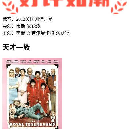
标签：
2012
美国
剧情
儿童
导演：
韦斯·安德森
主演：
杰瑞德·吉尔曼
卡拉·海沃德
天才一族