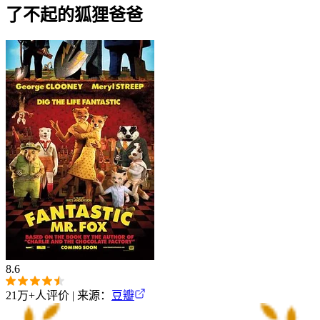
了不起的狐狸爸爸
8.6
21万+
人评价 | 来源：
豆瓣