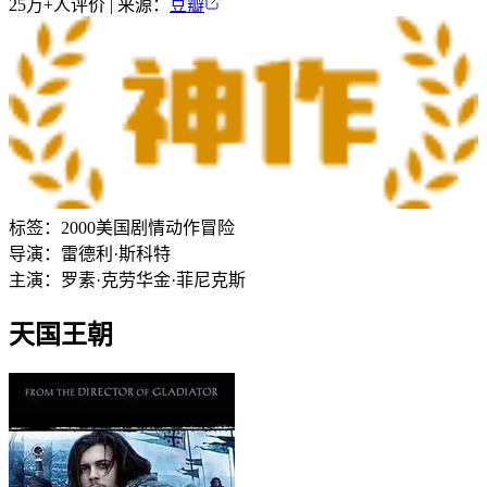
25万+
人评价 | 来源：
豆瓣
标签：
2000
美国
剧情
动作
冒险
导演：
雷德利·斯科特
主演：
罗素·克劳
华金·菲尼克斯
天国王朝