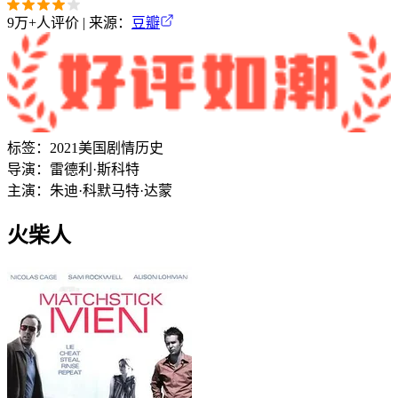
9万+
人评价 | 来源：
豆瓣
标签：
2021
美国
剧情
历史
导演：
雷德利·斯科特
主演：
朱迪·科默
马特·达蒙
火柴人