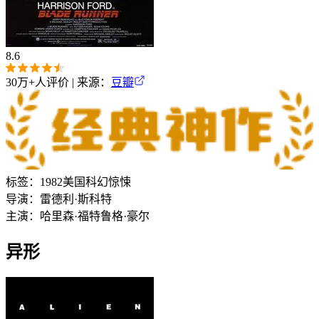
8.6
30万+
人评价 | 来源：
豆瓣
标签：
1982
美国
科幻
惊悚
导演：
雷德利·斯科特
主演：
哈里森·福特
鲁格·豪尔
异形