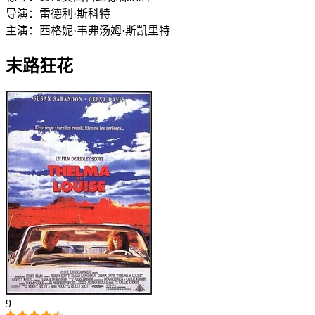
导演：
雷德利·斯科特
主演：
西格妮·韦弗
汤姆·斯凯里特
末路狂花
9