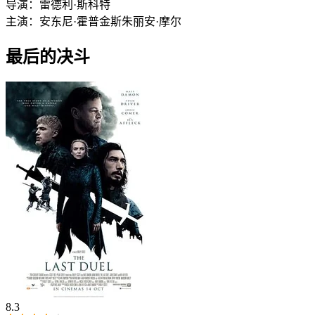
导演：
雷德利·斯科特
主演：
安东尼·霍普金斯
朱丽安·摩尔
最后的决斗
8.3