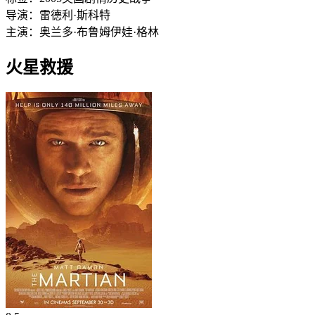
导演：
雷德利·斯科特
主演：
奥兰多·布鲁姆
伊娃·格林
火星救援