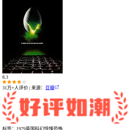
8.3
31万+
人评价 | 来源：
豆瓣
标签：
1979
英国
科幻
惊悚
恐怖