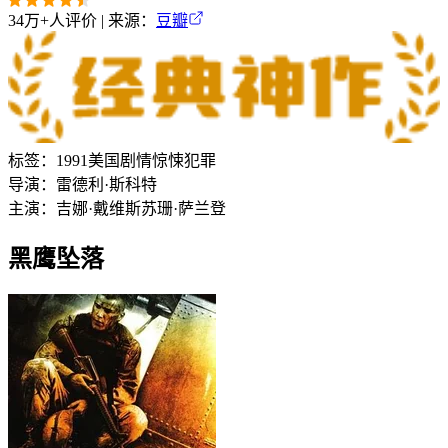
34万+
人评价 | 来源：
豆瓣
标签：
1991
美国
剧情
惊悚
犯罪
导演：
雷德利·斯科特
主演：
吉娜·戴维斯
苏珊·萨兰登
黑鹰坠落