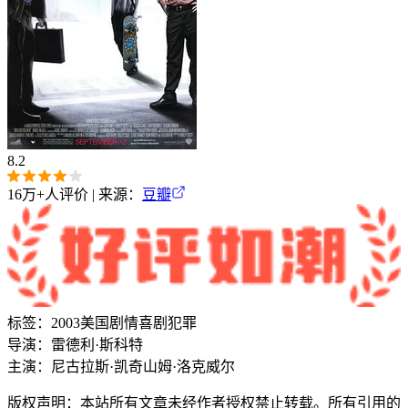
8.2
16万+
人评价 | 来源：
豆瓣
标签：
2003
美国
剧情
喜剧
犯罪
导演：
雷德利·斯科特
主演：
尼古拉斯·凯奇
山姆·洛克威尔
版权声明：本站所有文章未经作者授权禁止转载。所有引用的