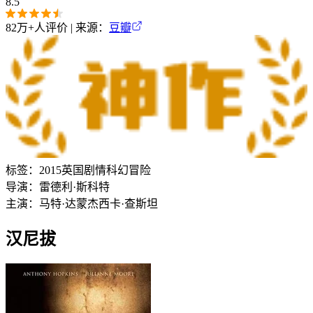
8.5
82万+
人评价 | 来源：
豆瓣
标签：
2015
英国
剧情
科幻
冒险
导演：
雷德利·斯科特
主演：
马特·达蒙
杰西卡·查斯坦
汉尼拔