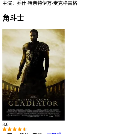
主演：
乔什·哈奈特
伊万·麦克格雷格
角斗士
8.6