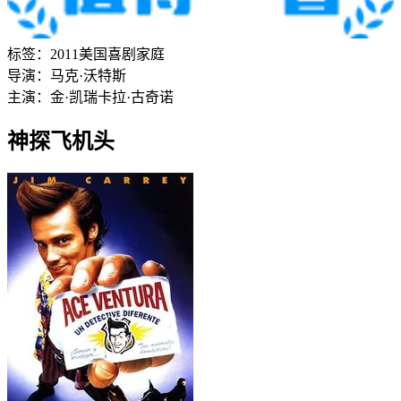
标签：
2011
美国
喜剧
家庭
导演：
马克·沃特斯
主演：
金·凯瑞
卡拉·古奇诺
神探飞机头