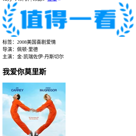
标签：
2008
美国
喜剧
爱情
导演：
佩顿·里德
主演：
金·凯瑞
佐伊·丹斯切尔
我爱你莫里斯