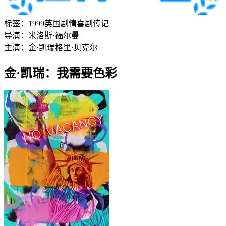
标签：
1999
英国
剧情
喜剧
传记
导演：
米洛斯·福尔曼
主演：
金·凯瑞
格里·贝克尔
金·凯瑞：我需要色彩