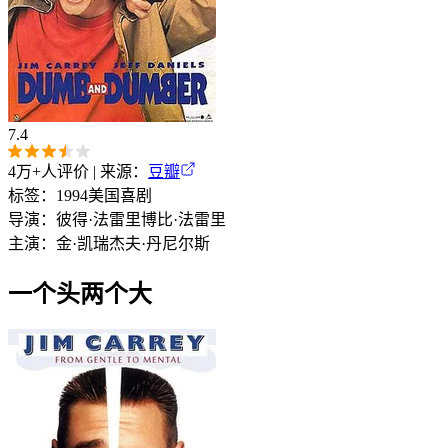
7.4
4万+
人评价 | 来源：
豆瓣
标签：
1994
美国
喜剧
导演：
彼得·法雷里
博比·法雷里
主演：
金·凯瑞
杰夫·丹尼尔斯
一个头两个大