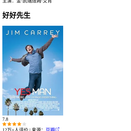
主演：
金·凯瑞
连姆·艾肯
好好先生
7.8
12万+
人评价 | 来源：
豆瓣