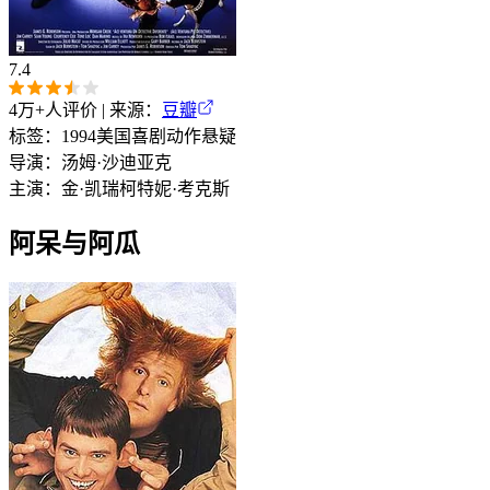
7.4
4万+
人评价 | 来源：
豆瓣
标签：
1994
美国
喜剧
动作
悬疑
导演：
汤姆·沙迪亚克
主演：
金·凯瑞
柯特妮·考克斯
阿呆与阿瓜