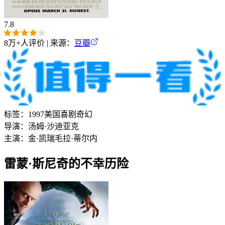
7.8
8万+
人评价 | 来源：
豆瓣
标签：
1997
美国
喜剧
奇幻
导演：
汤姆·沙迪亚克
主演：
金·凯瑞
毛拉·蒂尔内
雷蒙·斯尼奇的不幸历险