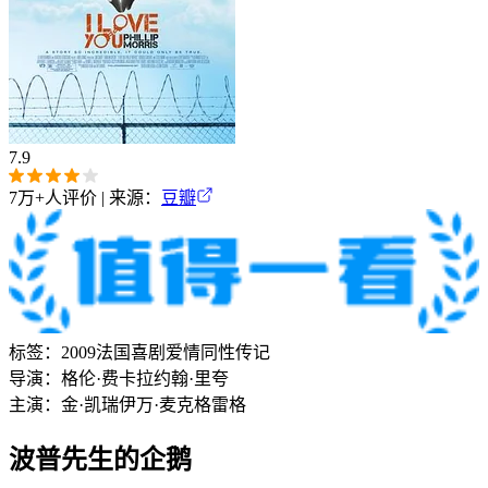
7.9
7万+
人评价 | 来源：
豆瓣
标签：
2009
法国
喜剧
爱情
同性
传记
导演：
格伦·费卡拉
约翰·里夸
主演：
金·凯瑞
伊万·麦克格雷格
波普先生的企鹅