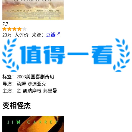
7.7
23万+
人评价 | 来源：
豆瓣
标签：
2003
美国
喜剧
奇幻
导演：
汤姆·沙迪亚克
主演：
金·凯瑞
摩根·弗里曼
变相怪杰