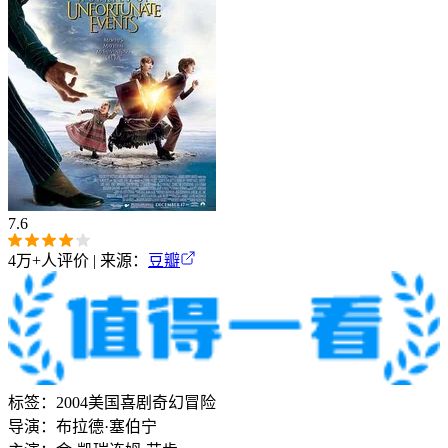
7.6
4万+
人评价 | 来源：
豆瓣
标签：
2004
美国
喜剧
奇幻
冒险
导演：
布拉德·塞伯宁