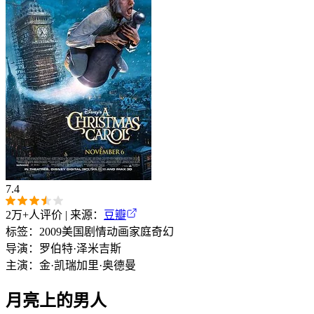
7.4
2万+
人评价 | 来源：
豆瓣
标签：
2009
美国
剧情
动画
家庭
奇幻
导演：
罗伯特·泽米吉斯
主演：
金·凯瑞
加里·奥德曼
月亮上的男人