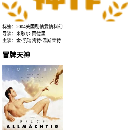
标签：
2004
美国
剧情
爱情
科幻
导演：
米歇尔·贡德里
主演：
金·凯瑞
凯特·温斯莱特
冒牌天神