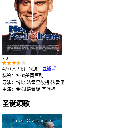
7.3
4万+
人评价 | 来源：
豆瓣
标签：
2000
美国
喜剧
导演：
博比·法雷里
彼得·法雷里
主演：
金·凯瑞
蕾妮·齐薇格
圣诞颂歌