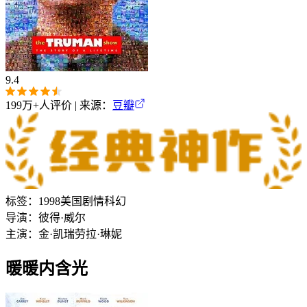
9.4
199万+
人评价 | 来源：
豆瓣
标签：
1998
美国
剧情
科幻
导演：
彼得·威尔
主演：
金·凯瑞
劳拉·琳妮
暖暖内含光