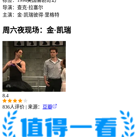
标签：
1994
美国
喜剧
奇幻
导演：
查克·拉塞尔
主演：
金·凯瑞
彼得·里格特
周六夜现场：金·凯瑞
8.4
836
人评价 | 来源：
豆瓣