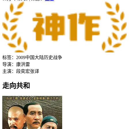
标签：
2009
中国大陆
历史
战争
导演：
康洪雷
主演：
段奕宏
张译
走向共和