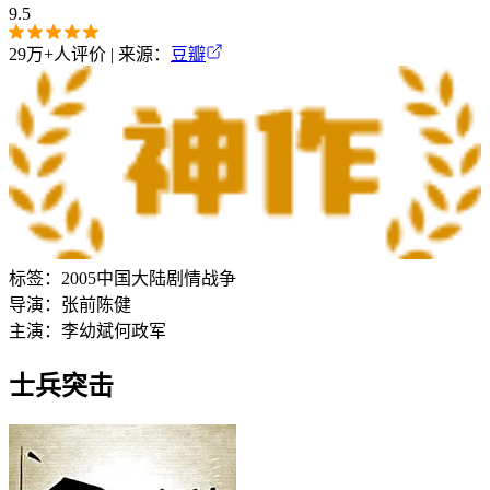
9.5
29万+
人评价 | 来源：
豆瓣
标签：
2005
中国大陆
剧情
战争
导演：
张前
陈健
主演：
李幼斌
何政军
士兵突击