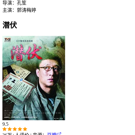
导演：
孔笙
主演：
郭涛
梅婷
潜伏
9.5