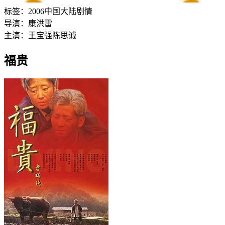
标签：
2006
中国大陆
剧情
导演：
康洪雷
主演：
王宝强
陈思诚
福贵