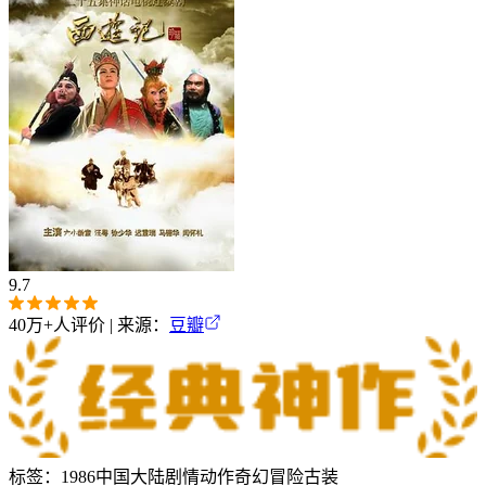
9.7
40万+
人评价 | 来源：
豆瓣
标签：
1986
中国大陆
剧情
动作
奇幻
冒险
古装