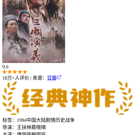
9.6
18万+
人评价 | 来源：
豆瓣
标签：
1994
中国大陆
剧情
历史
战争
导演：
王扶林
蔡晓晴
主演：
唐国强
鲍国安