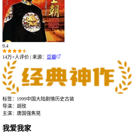
9.4
14万+
人评价 | 来源：
豆瓣
标签：
1999
中国大陆
剧情
历史
古装
导演：
胡玫
主演：
唐国强
焦晃
我爱我家