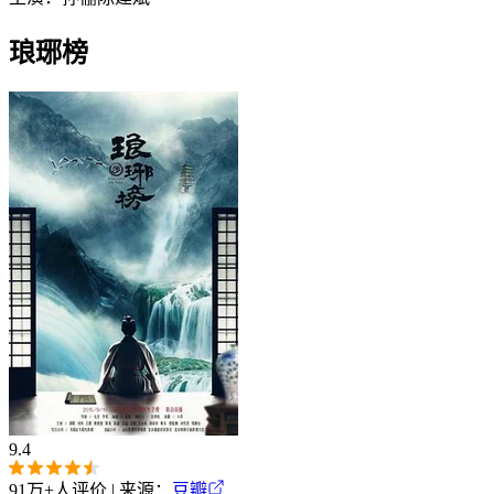
琅琊榜
9.4
91万+
人评价 | 来源：
豆瓣