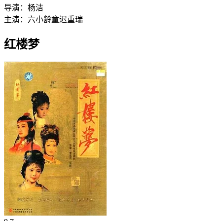
导演：
杨洁
主演：
六小龄童
迟重瑞
红楼梦