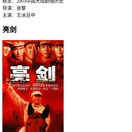
标签：
2003
中国大陆
剧情
历史
导演：
张黎
主演：
王冰
吕中
亮剑