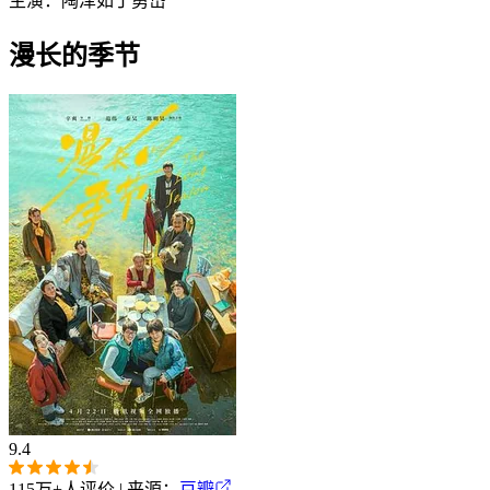
主演：
陶泽如
丁勇岱
漫长的季节
9.4
115万+
人评价 | 来源：
豆瓣