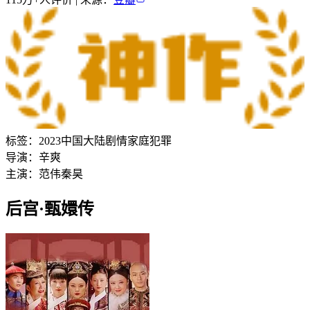
标签：
2023
中国大陆
剧情
家庭
犯罪
导演：
辛爽
主演：
范伟
秦昊
后宫·甄嬛传