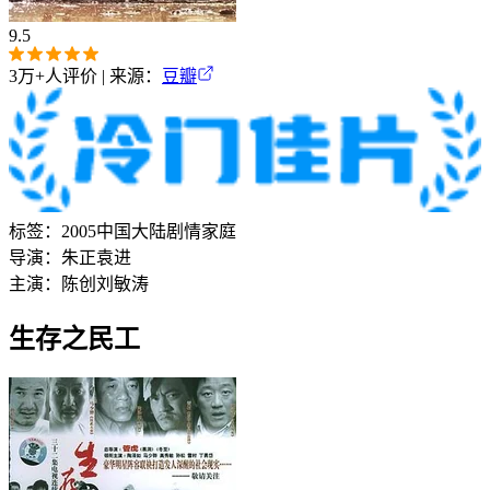
9.5
3万+
人评价 | 来源：
豆瓣
标签：
2005
中国大陆
剧情
家庭
导演：
朱正
袁进
主演：
陈创
刘敏涛
生存之民工