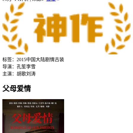
标签：
2015
中国大陆
剧情
古装
导演：
孔笙
李雪
主演：
胡歌
刘涛
父母爱情