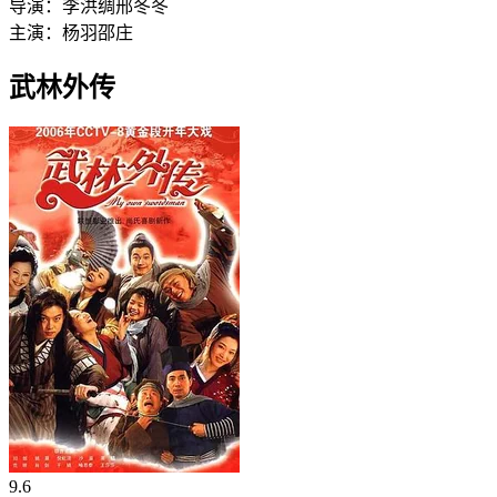
导演：
李洪绸
邢冬冬
主演：
杨羽
邵庄
武林外传
9.6