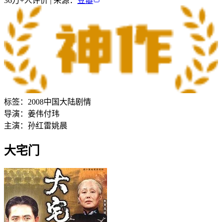
36万+
人评价 | 来源：
豆瓣
标签：
2008
中国大陆
剧情
导演：
姜伟
付玮
主演：
孙红雷
姚晨
大宅门