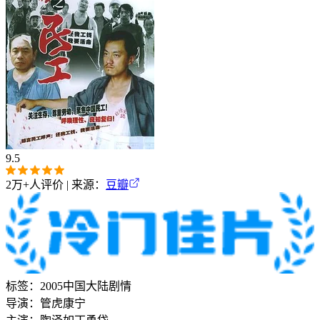
9.5
2万+
人评价 | 来源：
豆瓣
标签：
2005
中国大陆
剧情
导演：
管虎
康宁