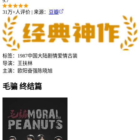
9.7
31万+
人评价 | 来源：
豆瓣
标签：
1987
中国大陆
剧情
爱情
古装
导演：
王扶林
主演：
欧阳奋强
陈晓旭
毛骗 终结篇