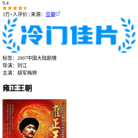
9.4
3万+
人评价 | 来源：
豆瓣
标签：
2007
中国大陆
剧情
导演：
刘江
主演：
胡军
梅婷
雍正王朝