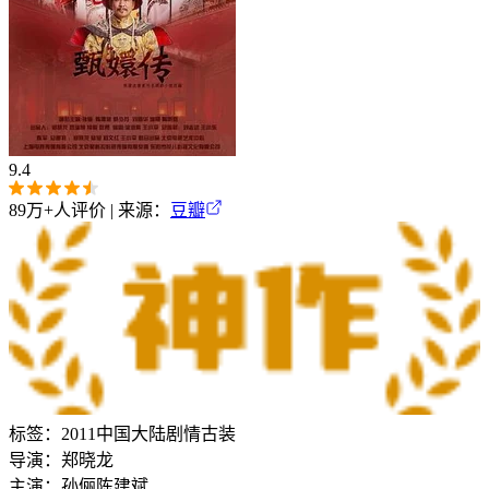
9.4
89万+
人评价 | 来源：
豆瓣
标签：
2011
中国大陆
剧情
古装
导演：
郑晓龙
主演：
孙俪
陈建斌