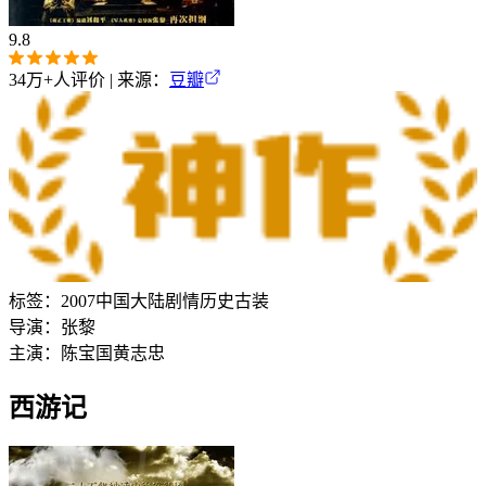
9.8
34万+
人评价 | 来源：
豆瓣
标签：
2007
中国大陆
剧情
历史
古装
导演：
张黎
主演：
陈宝国
黄志忠
西游记