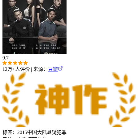
9.7
12万+
人评价 | 来源：
豆瓣
标签：
2015
中国大陆
悬疑
犯罪