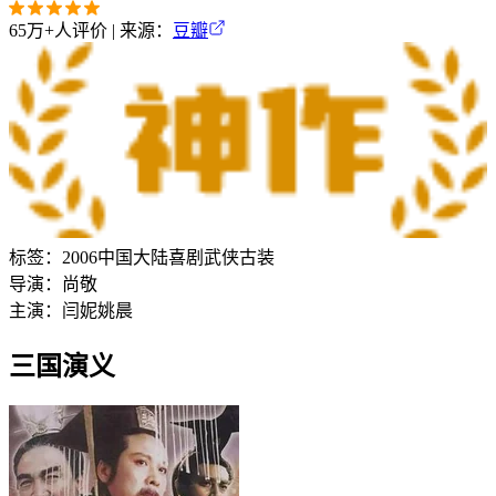
65万+
人评价 | 来源：
豆瓣
标签：
2006
中国大陆
喜剧
武侠
古装
导演：
尚敬
主演：
闫妮
姚晨
三国演义