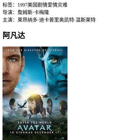
标签：
1997
美国
剧情
爱情
灾难
导演：
詹姆斯·卡梅隆
主演：
莱昂纳多·迪卡普里奥
凯特·温斯莱特
阿凡达