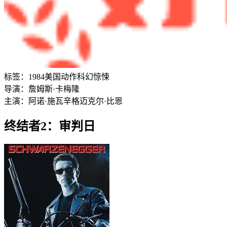
标签：
1984
美国
动作
科幻
惊悚
导演：
詹姆斯·卡梅隆
主演：
阿诺·施瓦辛格
迈克尔·比恩
终结者2：审判日