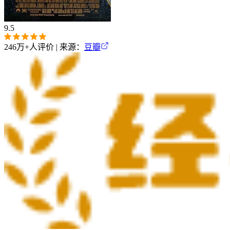
9.5
246万+
人评价 | 来源：
豆瓣