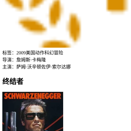
标签：
2009
美国
动作
科幻
冒险
导演：
詹姆斯·卡梅隆
主演：
萨姆·沃辛顿
佐伊·索尔达娜
终结者