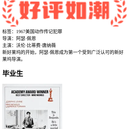
标签：
1967
美国
动作
传记
犯罪
导演：
阿瑟·佩恩
主演：
沃伦·比蒂
费·唐纳薇
新好莱坞的开始，阿瑟·佩恩成为第一个受到广泛认可的新好
莱坞导演。
毕业生