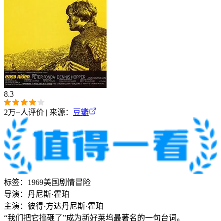
8.3
2万+
人评价 | 来源：
豆瓣
标签：
1969
美国
剧情
冒险
导演：
丹尼斯·霍珀
主演：
彼得·方达
丹尼斯·霍珀
“我们把它搞砸了”成为新好莱坞最著名的一句台词。