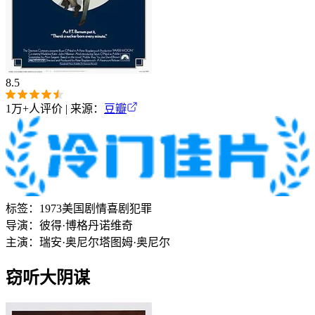
8.5
1万+
人评价 | 来源：
豆瓣
标签：
1973
美国
剧情
喜剧
犯罪
导演：
彼得·博格丹诺维奇
主演：
瑞安·奥尼尔
塔图姆·奥尼尔
窃听大阴谋