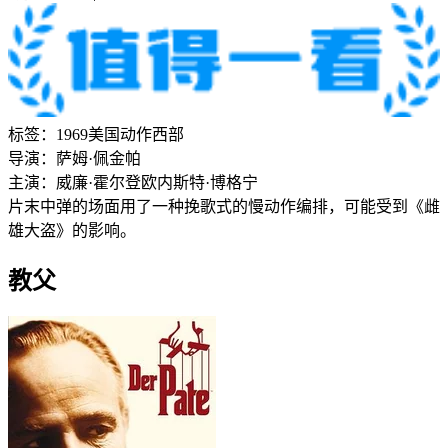
标签：
1969
美国
动作
西部
导演：
萨姆·佩金帕
主演：
威廉·霍尔登
欧内斯特·博格宁
片末中弹的场面用了一种挽歌式的慢动作编排，可能受到《雌
雄大盗》的影响。
教父