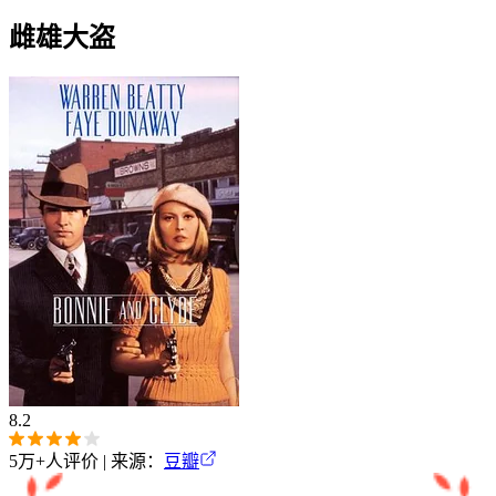
雌雄大盗
8.2
5万+
人评价 | 来源：
豆瓣