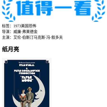
标签：
1973
美国
恐怖
导演：
威廉·弗莱德金
主演：
艾伦·伯斯汀
马克斯·冯·叙多夫
纸月亮