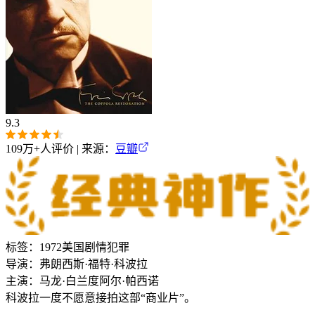
9.3
109万+
人评价 | 来源：
豆瓣
标签：
1972
美国
剧情
犯罪
导演：
弗朗西斯·福特·科波拉
主演：
马龙·白兰度
阿尔·帕西诺
科波拉一度不愿意接拍这部“商业片”。