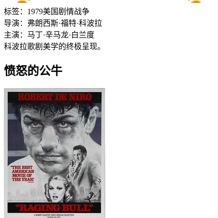
标签：
1979
美国
剧情
战争
导演：
弗朗西斯·福特·科波拉
主演：
马丁·辛
马龙·白兰度
科波拉歌剧美学的终极呈现。
愤怒的公牛