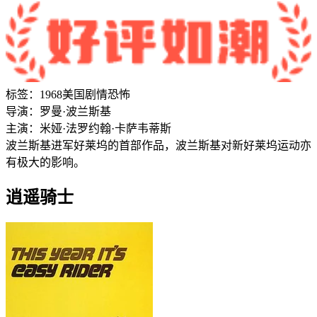
标签：
1968
美国
剧情
恐怖
导演：
罗曼·波兰斯基
主演：
米娅·法罗
约翰·卡萨韦蒂斯
波兰斯基进军好莱坞的首部作品，波兰斯基对新好莱坞运动亦
有极大的影响。
逍遥骑士