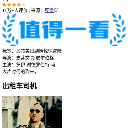
11万+
人评价 | 来源：
豆瓣
标签：
1975
美国
剧情
惊悚
冒险
导演：
史蒂文·斯皮尔伯格
主演：
罗伊·谢德
罗伯特·肖
大片时代的到来。
出租车司机