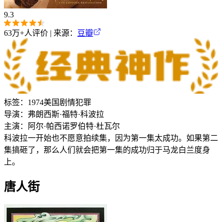
9.3
63万+
人评价 | 来源：
豆瓣
标签：
1974
美国
剧情
犯罪
导演：
弗朗西斯·福特·科波拉
主演：
阿尔·帕西诺
罗伯特·杜瓦尔
科波拉一开始也不愿意拍续集，因为第一集太成功。如果第二
集搞砸了，那么人们就会把第一集的成功归于马龙白兰度身
上。
唐人街