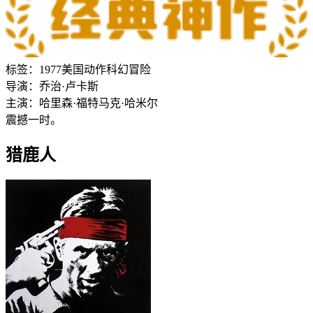
标签：
1977
美国
动作
科幻
冒险
导演：
乔治·卢卡斯
主演：
哈里森·福特
马克·哈米尔
震撼一时。
猎鹿人