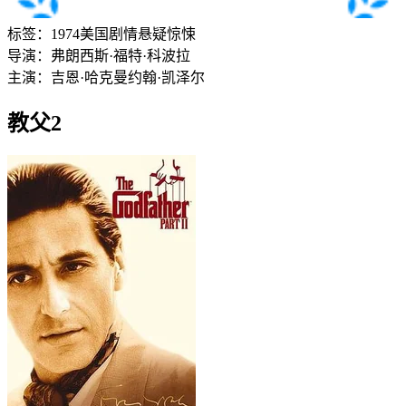
标签：
1974
美国
剧情
悬疑
惊悚
导演：
弗朗西斯·福特·科波拉
主演：
吉恩·哈克曼
约翰·凯泽尔
教父2