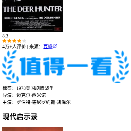
8.3
4万+
人评价 | 来源：
豆瓣
标签：
1978
美国
剧情
战争
导演：
迈克尔·西米诺
主演：
罗伯特·德尼罗
约翰·凯泽尔
现代启示录