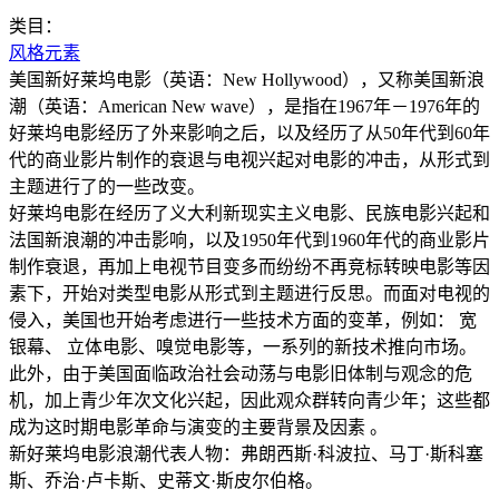
类目：
风格元素
美国新好莱坞电影（英语：New Hollywood），又称美国新浪
潮（英语：American New wave），是指在1967年－1976年的
好莱坞电影经历了外来影响之后，以及经历了从50年代到60年
代的商业影片制作的衰退与电视兴起对电影的冲击，从形式到
主题进行了的一些改变。
好莱坞电影在经历了义大利新现实主义电影、民族电影兴起和
法国新浪潮的冲击影响，以及1950年代到1960年代的商业影片
制作衰退，再加上电视节目变多而纷纷不再竞标转映电影等因
素下，开始对类型电影从形式到主题进行反思。而面对电视的
侵入，美国也开始考虑进行一些技术方面的变革，例如： 宽
银幕、 立体电影、嗅觉电影等，一系列的新技术推向市场。
此外，由于美国面临政治社会动荡与电影旧体制与观念的危
机，加上青少年次文化兴起，因此观众群转向青少年；这些都
成为这时期电影革命与演变的主要背景及因素 。
新好莱坞电影浪潮代表人物：弗朗西斯·科波拉、马丁·斯科塞
斯、乔治·卢卡斯、史蒂文·斯皮尔伯格。