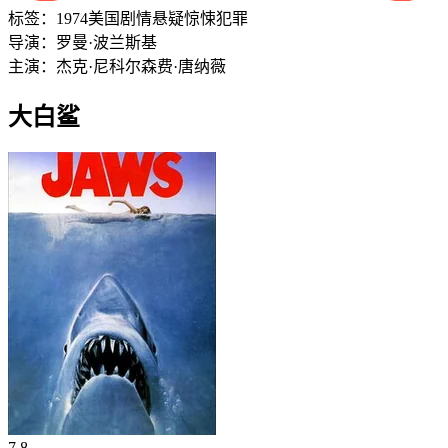
标签：
1974
美国
剧情
悬疑
惊悚
犯罪
导演：
罗曼·波兰斯基
主演：
杰克·尼科尔森
费·唐纳薇
大白鲨
7.8