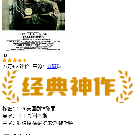
8.6
25万+
人评价 | 来源：
豆瓣
标签：
1976
美国
剧情
犯罪
导演：
马丁·斯科塞斯
主演：
罗伯特·德尼罗
朱迪·福斯特