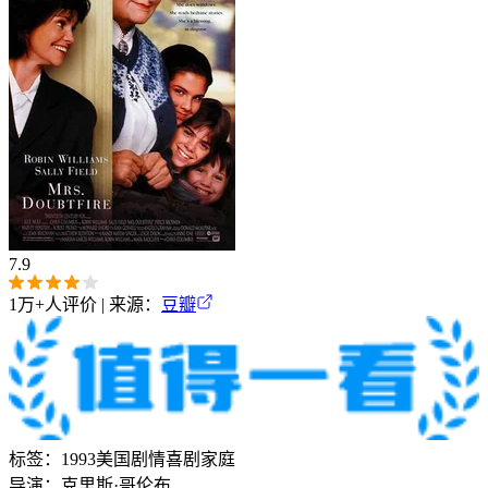
7.9
1万+
人评价 | 来源：
豆瓣
标签：
1993
美国
剧情
喜剧
家庭
导演：
克里斯·哥伦布