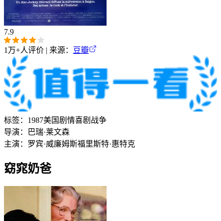
7.9
1万+
人评价 | 来源：
豆瓣
标签：
1987
美国
剧情
喜剧
战争
导演：
巴瑞·莱文森
主演：
罗宾·威廉姆斯
福里斯特·惠特克
窈窕奶爸