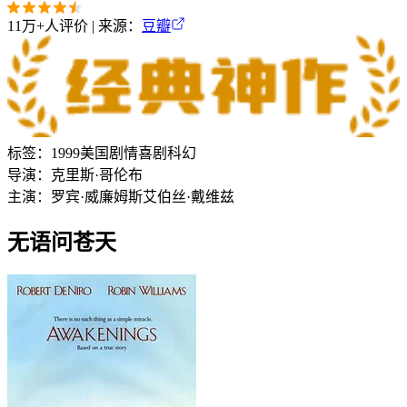
11万+
人评价 | 来源：
豆瓣
标签：
1999
美国
剧情
喜剧
科幻
导演：
克里斯·哥伦布
主演：
罗宾·威廉姆斯
艾伯丝·戴维兹
无语问苍天