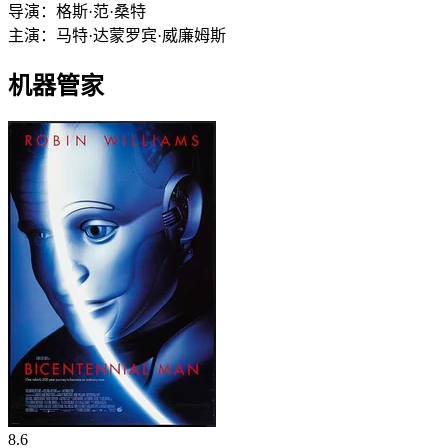
导演：
格斯·范·桑特
主演：
马特·达蒙
罗宾·威廉姆斯
机器管家
8.6