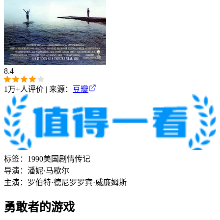
8.4
1万+
人评价 | 来源：
豆瓣
标签：
1990
美国
剧情
传记
导演：
潘妮·马歇尔
主演：
罗伯特·德尼罗
罗宾·威廉姆斯
勇敢者的游戏