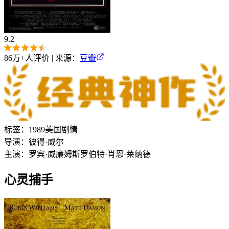
9.2
86万+
人评价 | 来源：
豆瓣
标签：
1989
美国
剧情
导演：
彼得·威尔
主演：
罗宾·威廉姆斯
罗伯特·肖恩·莱纳德
心灵捕手