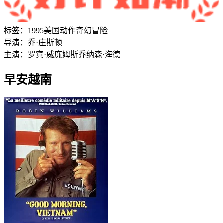
标签：
1995
美国
动作
奇幻
冒险
导演：
乔·庄斯顿
主演：
罗宾·威廉姆斯
乔纳森·海德
早安越南