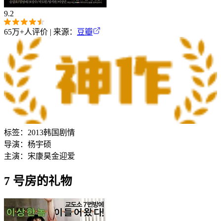
9.2
65万+
人评价 | 来源：
豆瓣
标签：
2013
韩国
剧情
导演：
杨宇硕
主演：
宋康昊
金迎爱
7 号房的礼物