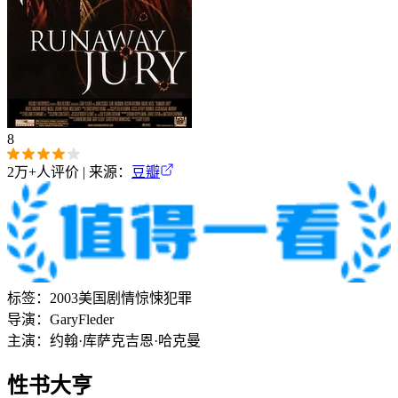
导演：
弗朗西斯·福特·科波拉
主演：
马特·达蒙
丹尼·德维托
失控陪审团