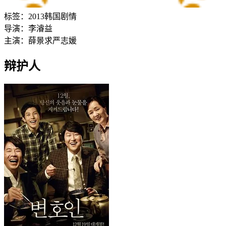
标签：
2013
韩国
剧情
导演：
李濬益
主演：
薛景求
严志媛
辩护人