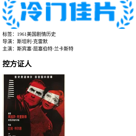
标签：
1961
美国
剧情
历史
导演：
斯坦利·克雷默
主演：
斯宾塞·屈塞
伯特·兰卡斯特
控方证人