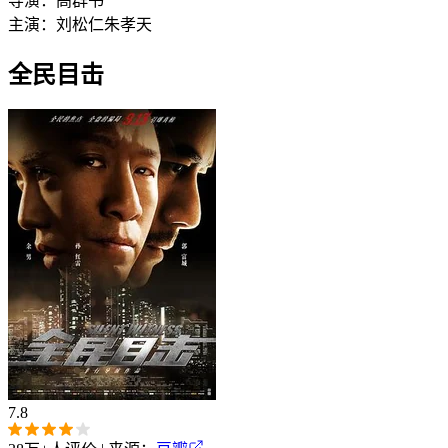
导演：
高群书
主演：
刘松仁
朱孝天
全民目击
7.8