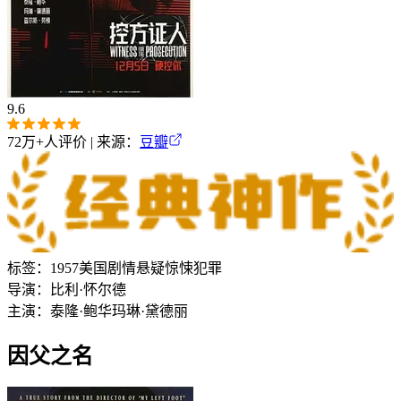
9.6
72万+
人评价 | 来源：
豆瓣
标签：
1957
美国
剧情
悬疑
惊悚
犯罪
导演：
比利·怀尔德
主演：
泰隆·鲍华
玛琳·黛德丽
因父之名