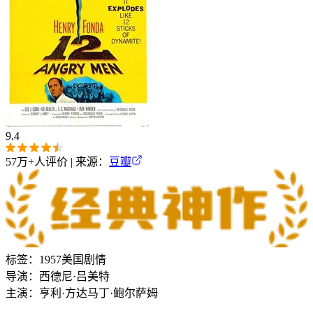
9.4
57万+
人评价 | 来源：
豆瓣
标签：
1957
美国
剧情
导演：
西德尼·吕美特
主演：
亨利·方达
马丁·鲍尔萨姆