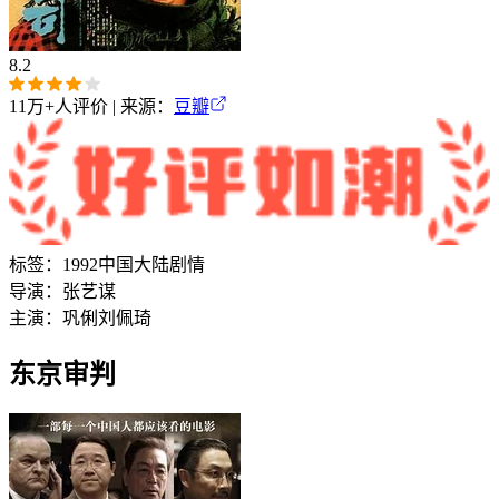
8.2
11万+
人评价 | 来源：
豆瓣
标签：
1992
中国大陆
剧情
导演：
张艺谋
主演：
巩俐
刘佩琦
东京审判