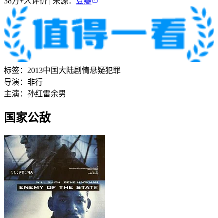
38万+
人评价 | 来源：
豆瓣
标签：
2013
中国大陆
剧情
悬疑
犯罪
导演：
非行
主演：
孙红雷
余男
国家公敌