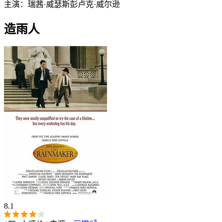
7.8
29万+
人评价 | 来源：
豆瓣
标签：
2001
美国
喜剧
爱情
导演：
罗伯特·路克蒂克
主演：
瑞茜·威瑟斯彭
卢克·威尔逊
造雨人