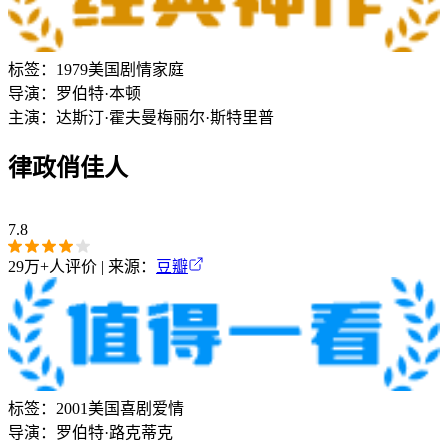
标签：
1979
美国
剧情
家庭
导演：
罗伯特·本顿
主演：
达斯汀·霍夫曼
梅丽尔·斯特里普
律政俏佳人