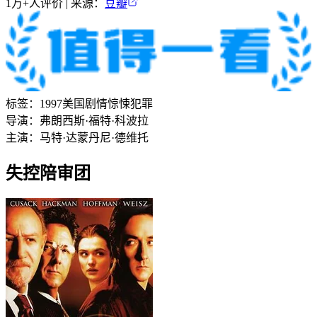
8.1
1万+
人评价 | 来源：
豆瓣
标签：
1997
美国
剧情
惊悚
犯罪