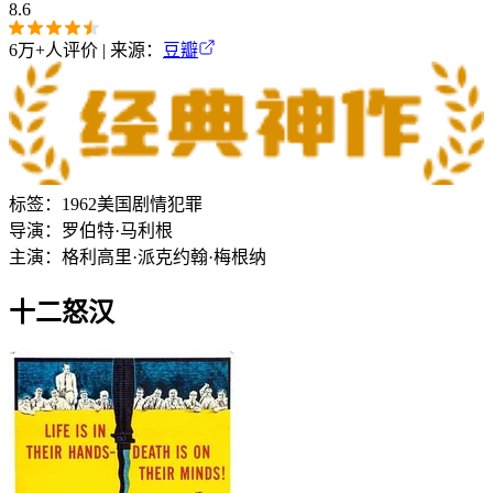
8.6
6万+
人评价 | 来源：
豆瓣
标签：
1962
美国
剧情
犯罪
导演：
罗伯特·马利根
主演：
格利高里·派克
约翰·梅根纳
十二怒汉