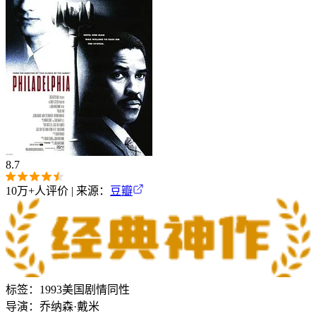
8.7
10万+
人评价 | 来源：
豆瓣
标签：
1993
美国
剧情
同性
导演：
乔纳森·戴米