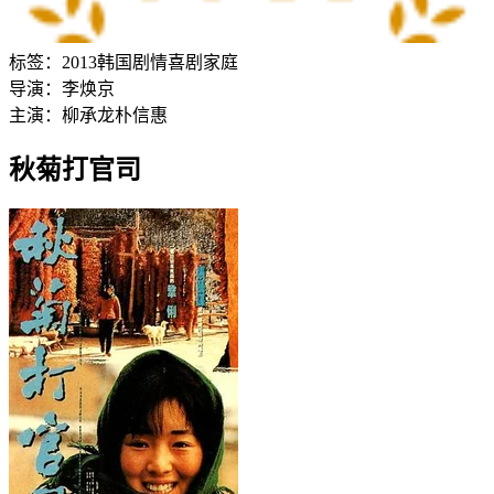
标签：
2013
韩国
剧情
喜剧
家庭
导演：
李焕京
主演：
柳承龙
朴信惠
秋菊打官司