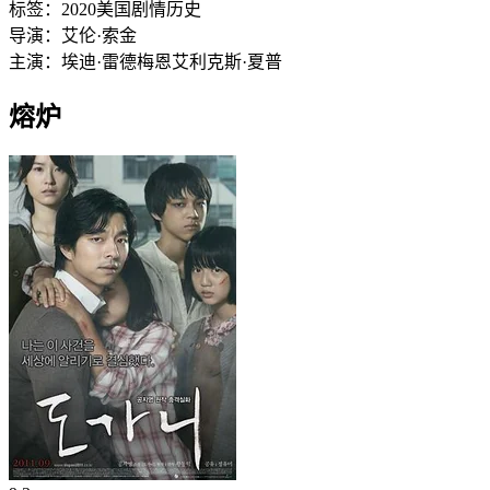
标签：
2020
美国
剧情
历史
导演：
艾伦·索金
主演：
埃迪·雷德梅恩
艾利克斯·夏普
熔炉