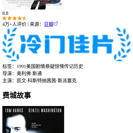
8.8
4万+
人评价 | 来源：
豆瓣
标签：
1991
美国
剧情
悬疑
惊悚
传记
历史
导演：
奥利佛·斯通
主演：
凯文·科斯特纳
茜茜·斯派塞克
费城故事