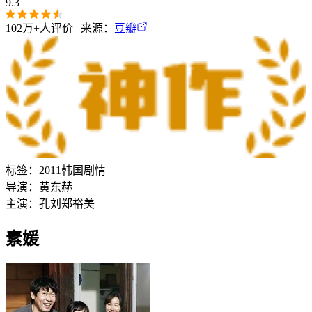
9.3
102万+
人评价 | 来源：
豆瓣
标签：
2011
韩国
剧情
导演：
黄东赫
主演：
孔刘
郑裕美
素媛