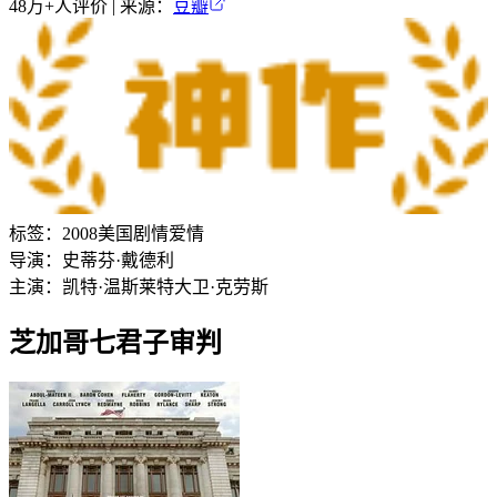
48万+
人评价 | 来源：
豆瓣
标签：
2008
美国
剧情
爱情
导演：
史蒂芬·戴德利
主演：
凯特·温斯莱特
大卫·克劳斯
芝加哥七君子审判