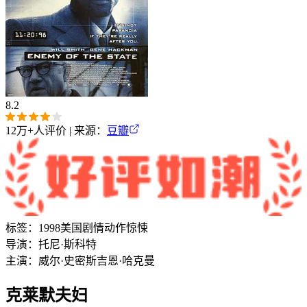
8.2
12万+
人评价 | 来源：
豆瓣
标签：
1998
美国
剧情
动作
惊悚
导演：
托尼·斯科特
主演：
威尔·史密斯
吉恩·哈克曼
克莱默夫妇