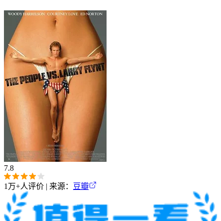
8
2万+
人评价 | 来源：
豆瓣
标签：
2003
美国
剧情
惊悚
犯罪
导演：
Gary
Fleder
主演：
约翰·库萨克
吉恩·哈克曼
性书大亨