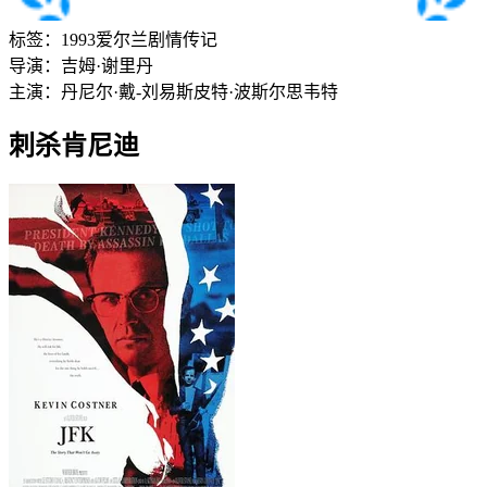
标签：
1993
爱尔兰
剧情
传记
导演：
吉姆·谢里丹
主演：
丹尼尔·戴-刘易斯
皮特·波斯尔思韦特
刺杀肯尼迪