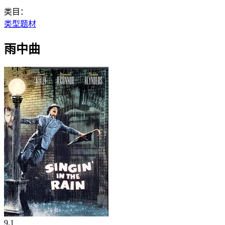
类目：
类型题材
雨中曲
9.1