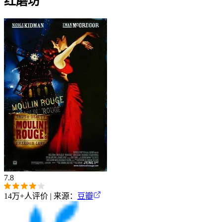
红磨坊
7.8
14万+
人评价 | 来源：
豆瓣