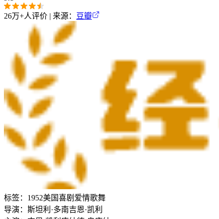
26万+
人评价 | 来源：
豆瓣
标签：
1952
美国
喜剧
爱情
歌舞
导演：
斯坦利·多南
吉恩·凯利