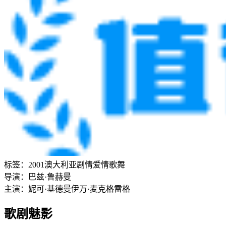
标签：
2001
澳大利亚
剧情
爱情
歌舞
导演：
巴兹·鲁赫曼
主演：
妮可·基德曼
伊万·麦克格雷格
歌剧魅影