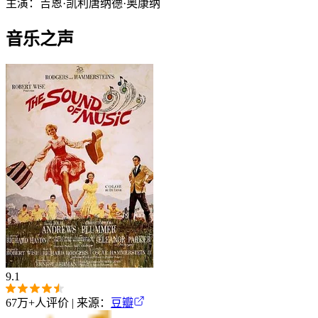
主演：
吉恩·凯利
唐纳德·奥康纳
音乐之声
9.1
67万+
人评价 | 来源：
豆瓣