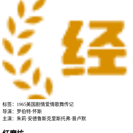
标签：
1965
美国
剧情
爱情
歌舞
传记
导演：
罗伯特·怀斯
主演：
朱莉·安德鲁斯
克里斯托弗·普卢默