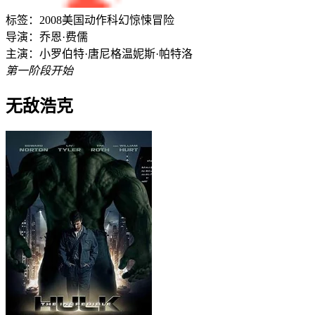
标签：
2008
美国
动作
科幻
惊悚
冒险
导演：
乔恩·费儒
主演：
小罗伯特·唐尼
格温妮斯·帕特洛
第一阶段开始
无敌浩克