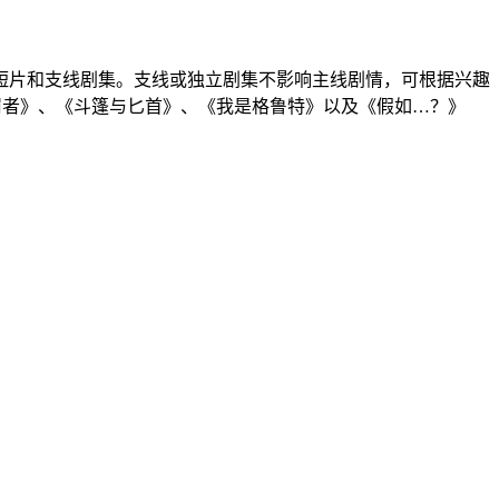
短片和支线剧集。支线或独立剧集不影响主线剧情，可根据兴趣
罚者》、《斗篷与匕首》、《我是格鲁特》以及《假如…？》