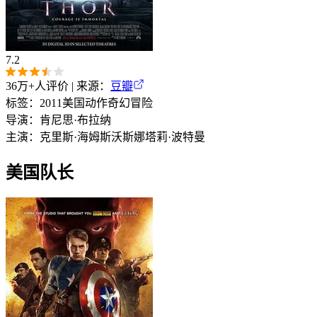
7.2
36万+
人评价 | 来源：
豆瓣
标签：
2011
美国
动作
奇幻
冒险
导演：
肯尼思·布拉纳
主演：
克里斯·海姆斯沃斯
娜塔莉·波特曼
美国队长