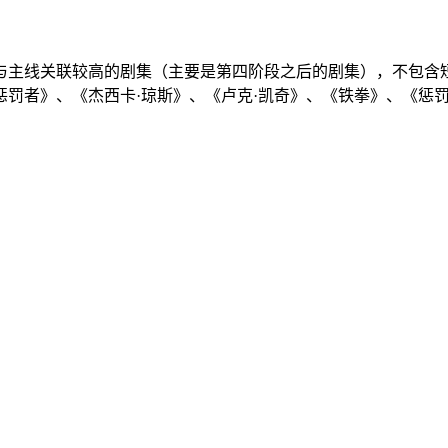
与主线关联较高的剧集（主要是第四阶段之后的剧集），不包含
惩罚者》、《杰西卡·琼斯》、《卢克·凯奇》、《铁拳》、《惩