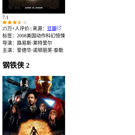
7.1
25万+
人评价 | 来源：
豆瓣
标签：
2008
美国
动作
科幻
惊悚
导演：
路易斯·莱特里尔
主演：
爱德华·诺顿
丽芙·泰勒
钢铁侠 2