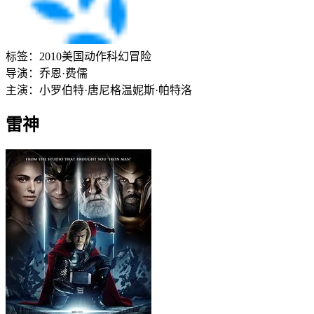
标签：
2010
美国
动作
科幻
冒险
导演：
乔恩·费儒
主演：
小罗伯特·唐尼
格温妮斯·帕特洛
雷神