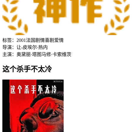
标签：
2001
法国
剧情
喜剧
爱情
导演：
让-皮埃尔·热内
主演：
奥黛丽·塔图
马修·卡索维茨
这个杀手不太冷