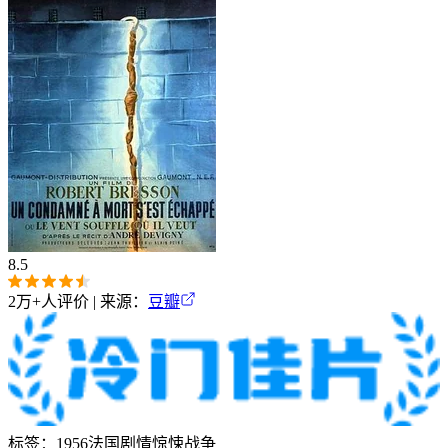
8.5
2万+
人评价 | 来源：
豆瓣
标签：
1956
法国
剧情
惊悚
战争