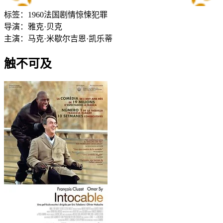
标签：
1960
法国
剧情
惊悚
犯罪
导演：
雅克·贝克
主演：
马克·米歇尔
吉恩·凯乐蒂
触不可及