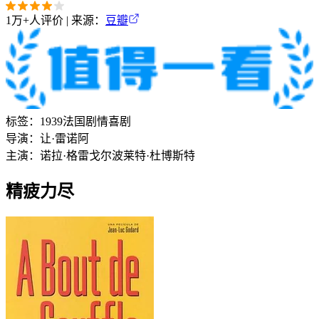
1万+
人评价 | 来源：
豆瓣
标签：
1939
法国
剧情
喜剧
导演：
让·雷诺阿
主演：
诺拉·格雷戈尔
波莱特·杜博斯特
精疲力尽