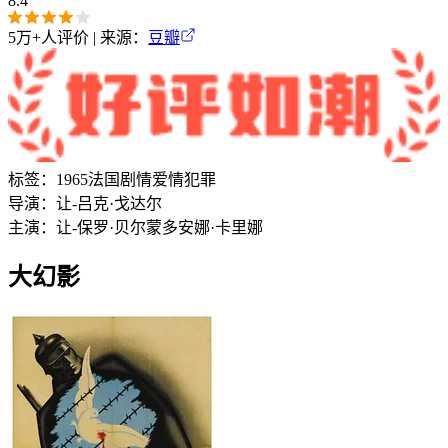
8.4
5万+
人评价 | 来源：
豆瓣
标签：
1965
法国
剧情
爱情
犯罪
导演：
让-吕克·戈达尔
主演：
让-保罗·贝尔蒙多
安娜·卡里娜
大幻影