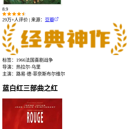
8.9
29万+
人评价 | 来源：
豆瓣
标签：
1966
法国
喜剧
战争
导演：
热拉尔·乌里
主演：
路易·德·菲奈斯
布尔维尔
蓝白红三部曲之红