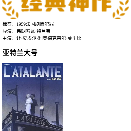
标签：
1959
法国
剧情
犯罪
导演：
弗朗索瓦·特吕弗
主演：
让-皮埃尔·利奥德
克莱尔·莫里耶
亚特兰大号