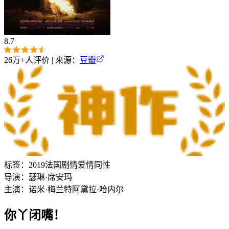
8.7
26万+
人评价 | 来源：
豆瓣
标签：
2019
法国
剧情
爱情
同性
导演：
瑟琳·席安玛
主演：
诺米·梅兰特
阿黛拉·哈内尔
你丫闭嘴！