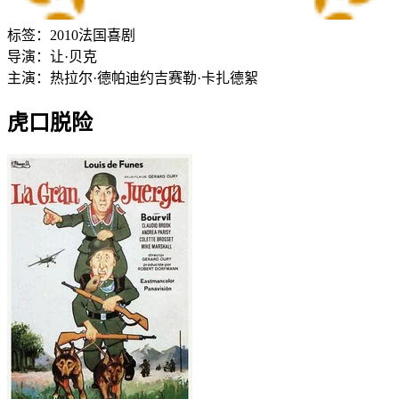
标签：
2010
法国
喜剧
导演：
让·贝克
主演：
热拉尔·德帕迪约
吉赛勒·卡扎德絮
虎口脱险