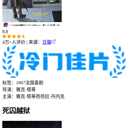
8.8
4万+
人评价 | 来源：
豆瓣
标签：
1967
法国
喜剧
导演：
雅克·塔蒂
主演：
雅克·塔蒂
芭芭拉·丹内克
死囚越狱