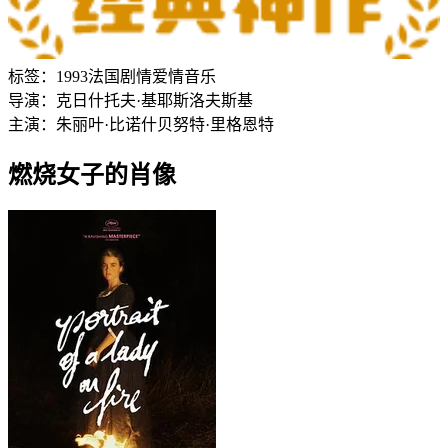
标签：
1993
法国
剧情
爱情
音乐
导演：
克日什托夫·基耶斯洛夫斯基
主演：
朱丽叶·比诺什
贝努特·里格恩特
燃烧女子的肖像