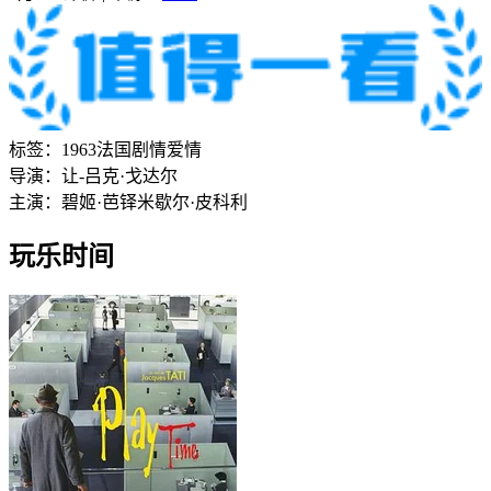
标签：
1963
法国
剧情
爱情
导演：
让-吕克·戈达尔
主演：
碧姬·芭铎
米歇尔·皮科利
玩乐时间