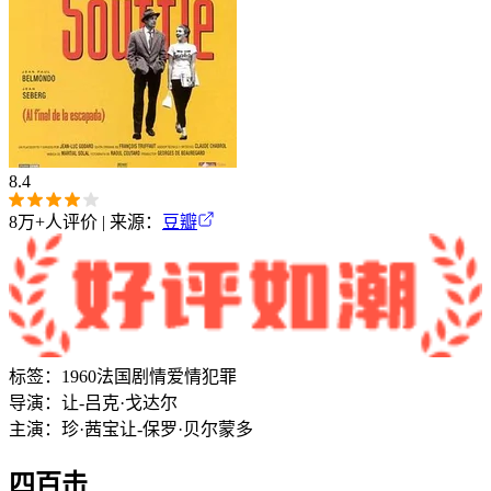
8.4
8万+
人评价 | 来源：
豆瓣
标签：
1960
法国
剧情
爱情
犯罪
导演：
让-吕克·戈达尔
主演：
珍·茜宝
让-保罗·贝尔蒙多
四百击