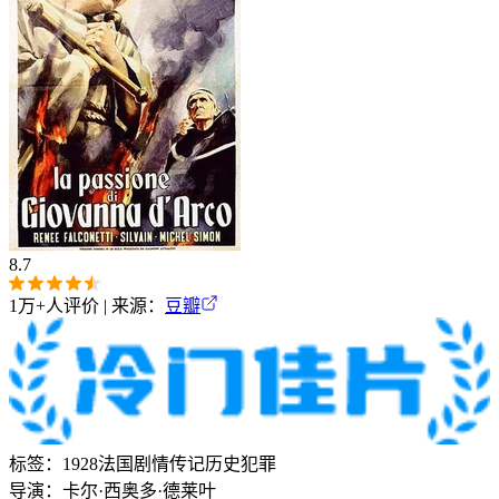
8.7
1万+
人评价 | 来源：
豆瓣
标签：
1928
法国
剧情
传记
历史
犯罪
导演：
卡尔·西奥多·德莱叶