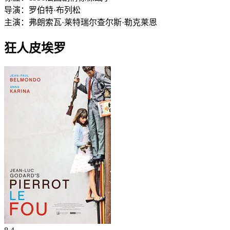
导演：
罗伯特·布列松
主演：
弗朗索瓦·莱特瑞尔
查尔斯·勒克莱恩
狂人皮埃罗