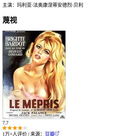
主演：
玛利亚·法奥康涅蒂
安德烈·贝利
蔑视
7.7
1万+
人评价 | 来源：
豆瓣