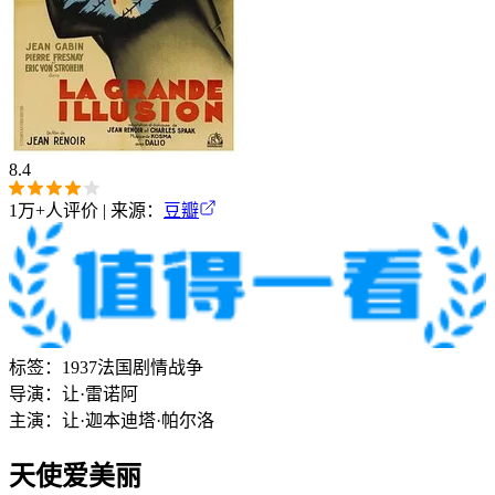
8.4
1万+
人评价 | 来源：
豆瓣
标签：
1937
法国
剧情
战争
导演：
让·雷诺阿
主演：
让·迦本
迪塔·帕尔洛
天使爱美丽