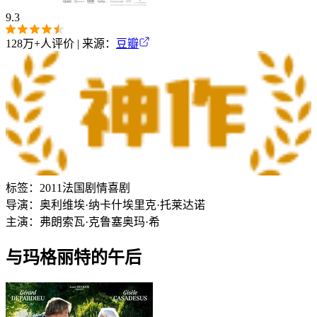
9.3
128万+
人评价 | 来源：
豆瓣
标签：
2011
法国
剧情
喜剧
导演：
奥利维埃·纳卡什
埃里克·托莱达诺
主演：
弗朗索瓦·克鲁塞
奥玛·希
与玛格丽特的午后