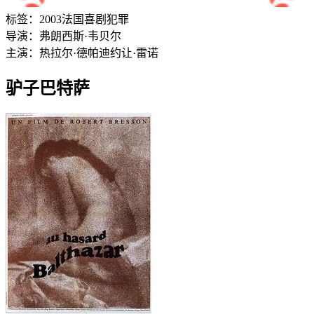
标签：
2003
法国
喜剧
犯罪
导演：
弗朗西斯·韦贝尔
主演：
热拉尔·德帕迪约
让·雷诺
驴子巴特萨