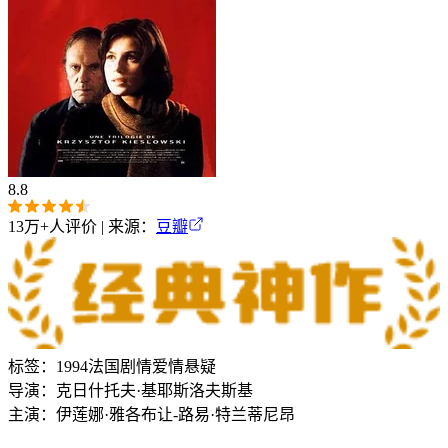
8.8
13万+
人评价 | 来源：
豆瓣
标签：
1994
法国
剧情
爱情
悬疑
导演：
克日什托夫·基耶斯洛夫斯基
主演：
伊莲娜·雅各布
让-路易·特兰蒂尼昂