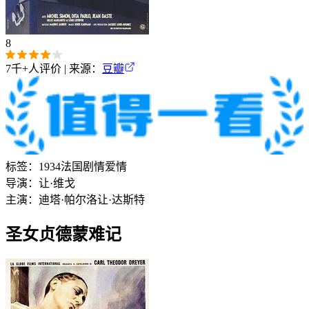
8
7千+
人评价 | 来源：
豆瓣
标签：
1934
法国
剧情
爱情
导演：
让·维戈
主演：
迪塔·帕尔洛
让·达斯特
圣女贞德蒙难记