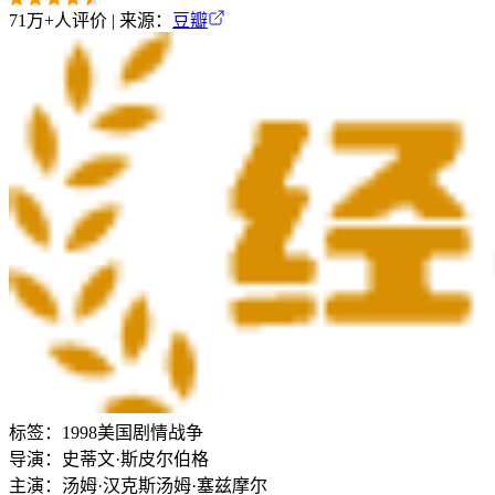
71万+
人评价 | 来源：
豆瓣
标签：
1998
美国
剧情
战争
导演：
史蒂文·斯皮尔伯格
主演：
汤姆·汉克斯
汤姆·塞兹摩尔