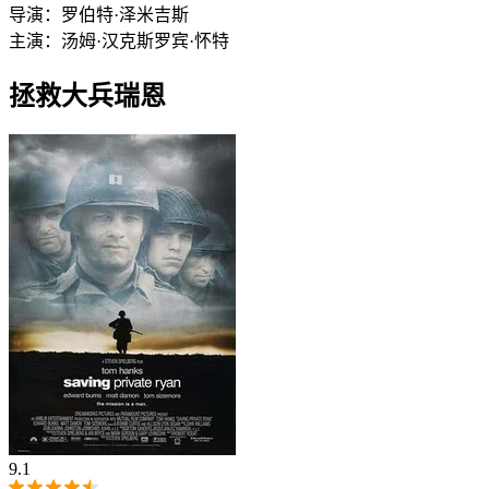
导演：
罗伯特·泽米吉斯
主演：
汤姆·汉克斯
罗宾·怀特
拯救大兵瑞恩
9.1