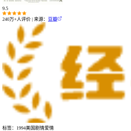
9.5
240万+
人评价 | 来源：
豆瓣
标签：
1994
美国
剧情
爱情