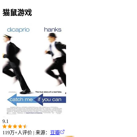
猫鼠游戏
9.1
119万+
人评价 | 来源：
豆瓣