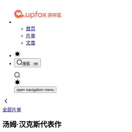
首页
片单
文章
搜索...
⌘
K
open navigation menu
全部片单
汤姆·汉克斯代表作