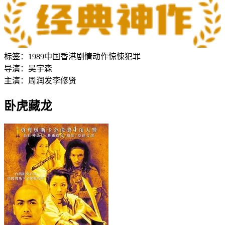
标签：
1989
中国香港
剧情
动作
惊悚
犯罪
导演：
吴宇森
主演：
周润发
李修贤
卧虎藏龙