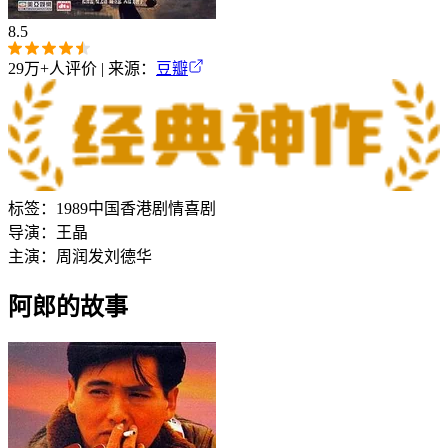
8.5
29万+
人评价 | 来源：
豆瓣
标签：
1989
中国香港
剧情
喜剧
导演：
王晶
主演：
周润发
刘德华
阿郎的故事‎