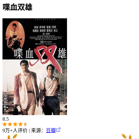
喋血双雄
8.5
9万+
人评价 | 来源：
豆瓣