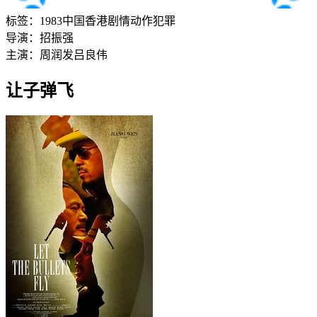
标签：
1983
中国香港
剧情
动作
犯罪
导演：
招振强
主演：
周润发
吕良伟
让子弹飞‎