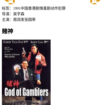
标签：
1991
中国香港
剧情
喜剧
动作
犯罪
导演：
吴宇森
主演：
周润发
张国荣
赌神