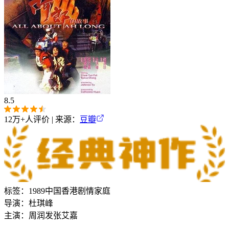
8.5
12万+
人评价 | 来源：
豆瓣
标签：
1989
中国香港
剧情
家庭
导演：
杜琪峰
主演：
周润发
张艾嘉