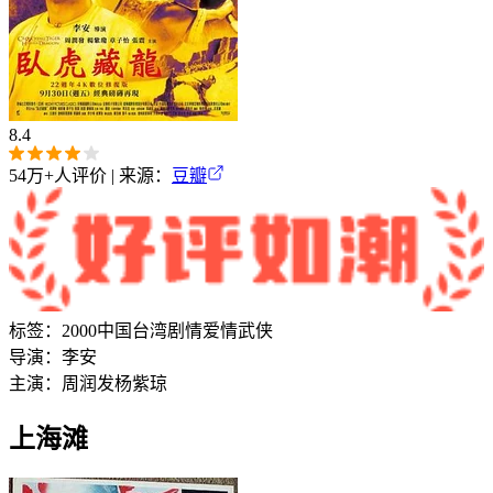
8.4
54万+
人评价 | 来源：
豆瓣
标签：
2000
中国台湾
剧情
爱情
武侠
导演：
李安
主演：
周润发
杨紫琼
上海滩