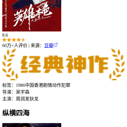
8.6
60万+
人评价 | 来源：
豆瓣
标签：
1986
中国香港
剧情
动作
犯罪
导演：
吴宇森
主演：
周润发
狄龙
纵横四海