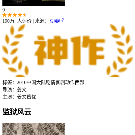
9
190万+
人评价 | 来源：
豆瓣
标签：
2010
中国大陆
剧情
喜剧
动作
西部
导演：
姜文
主演：
姜文
葛优
监狱风云