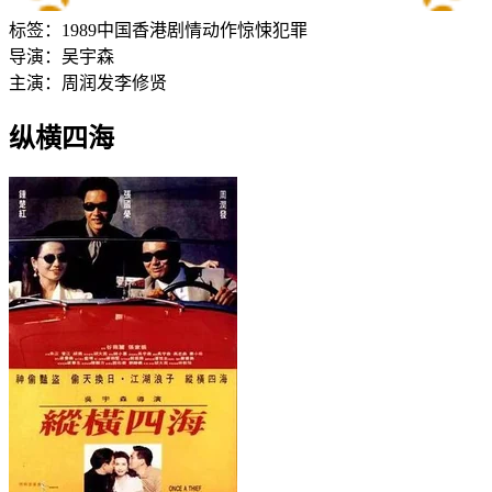
标签：
1989
中国香港
剧情
动作
惊悚
犯罪
导演：
吴宇森
主演：
周润发
李修贤
纵横四海