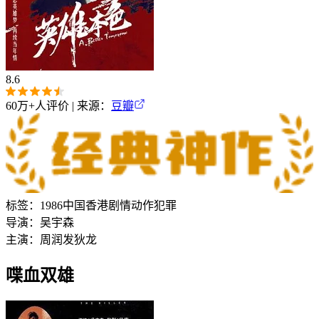
8.6
60万+
人评价 | 来源：
豆瓣
标签：
1986
中国香港
剧情
动作
犯罪
导演：
吴宇森
主演：
周润发
狄龙
喋血双雄