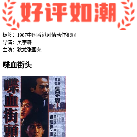
标签：
1987
中国香港
剧情
动作
犯罪
导演：
吴宇森
主演：
狄龙
张国荣
喋血街头