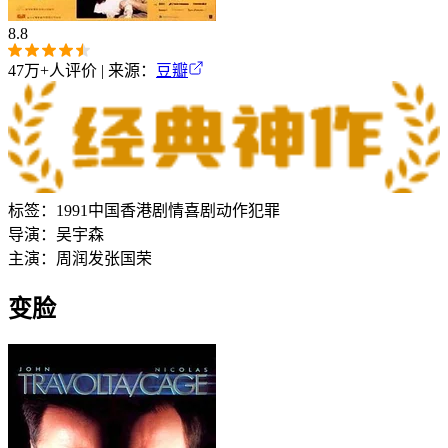
8.8
47万+
人评价 | 来源：
豆瓣
标签：
1991
中国香港
剧情
喜剧
动作
犯罪
导演：
吴宇森
主演：
周润发
张国荣
变脸