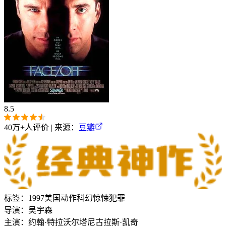
8.5
40万+
人评价 | 来源：
豆瓣
标签：
1997
美国
动作
科幻
惊悚
犯罪
导演：
吴宇森
主演：
约翰·特拉沃尔塔
尼古拉斯·凯奇