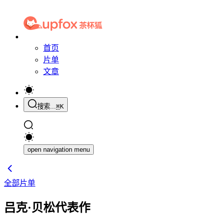
首页
片单
文章
搜索...
⌘
K
open navigation menu
全部片单
吕克·贝松代表作