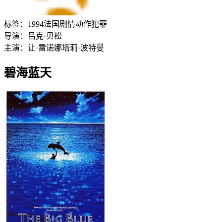
标签：
1994
法国
剧情
动作
犯罪
导演：
吕克·贝松
主演：
让·雷诺
娜塔莉·波特曼
碧海蓝天