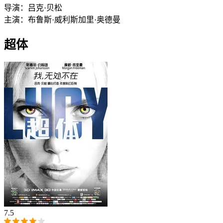
导演：
吕克·贝松
主演：
布鲁斯·威利斯
加里·奥德曼
超体
7.5