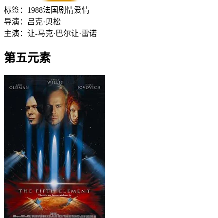
标签：
1988
法国
剧情
爱情
导演：
吕克·贝松
主演：
让-马克·巴尔
让·雷诺
第五元素