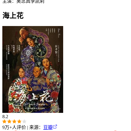
主演：
吴念真
李凯莉
海上花
8.2
9万+
人评价 | 来源：
豆瓣