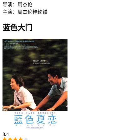
导演：
周杰伦
主演：
周杰伦
桂纶镁
蓝色大门
8.4