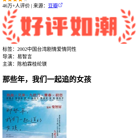
46万+
人评价 | 来源：
豆瓣
标签：
2002
中国台湾
剧情
爱情
同性
导演：
易智言
主演：
陈柏霖
桂纶镁
那些年，我们一起追的女孩