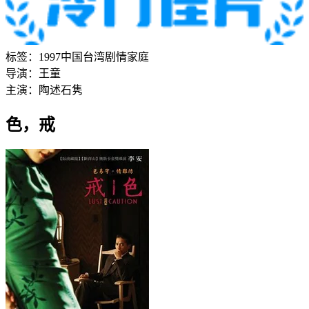
标签：
1997
中国台湾
剧情
家庭
导演：
王童
主演：
陶述
石隽
色，戒