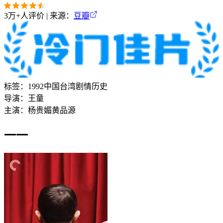
3万+
人评价 | 来源：
豆瓣
标签：
1992
中国台湾
剧情
历史
导演：
王童
主演：
杨贵媚
黄品源
一一