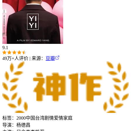
9.1
49万+
人评价 | 来源：
豆瓣
标签：
2000
中国台湾
剧情
爱情
家庭
导演：
杨德昌