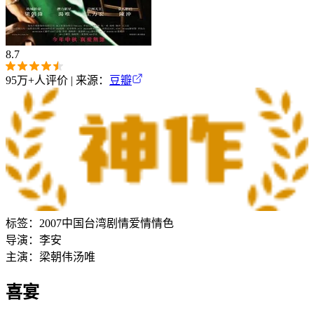
8.7
95万+
人评价 | 来源：
豆瓣
标签：
2007
中国台湾
剧情
爱情
情色
导演：
李安
主演：
梁朝伟
汤唯
喜宴