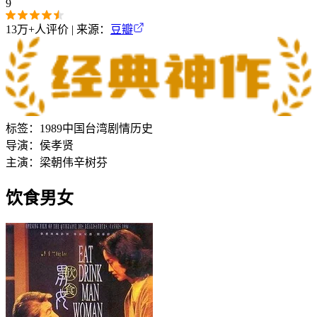
9
13万+
人评价 | 来源：
豆瓣
标签：
1989
中国台湾
剧情
历史
导演：
侯孝贤
主演：
梁朝伟
辛树芬
饮食男女