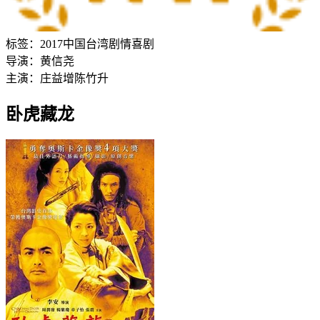
标签：
2017
中国台湾
剧情
喜剧
导演：
黄信尧
主演：
庄益增
陈竹升
卧虎藏龙