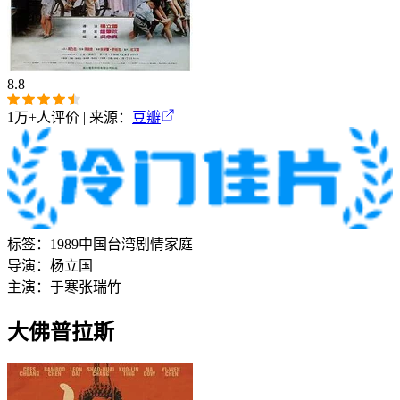
8.8
1万+
人评价 | 来源：
豆瓣
标签：
1989
中国台湾
剧情
家庭
导演：
杨立国
主演：
于寒
张瑞竹
大佛普拉斯