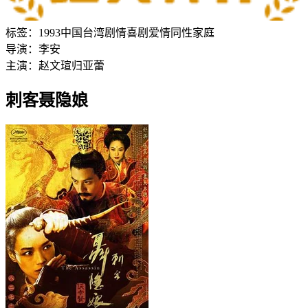
标签：
1993
中国台湾
剧情
喜剧
爱情
同性
家庭
导演：
李安
主演：
赵文瑄
归亚蕾
刺客聂隐娘