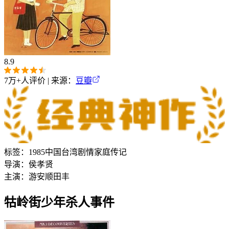
8.9
7万+
人评价 | 来源：
豆瓣
标签：
1985
中国台湾
剧情
家庭
传记
导演：
侯孝贤
主演：
游安顺
田丰
牯岭街少年杀人事件