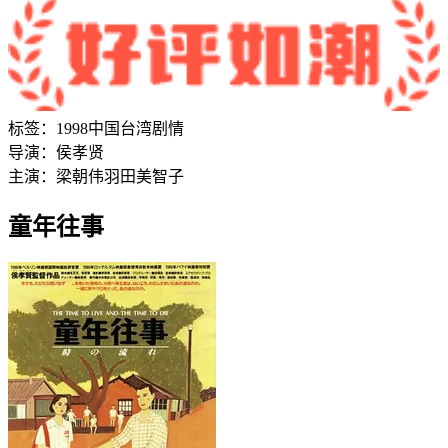
标签：
1998
中国台湾
剧情
导演：
侯孝贤
主演：
梁朝伟
羽田美智子
童年往事