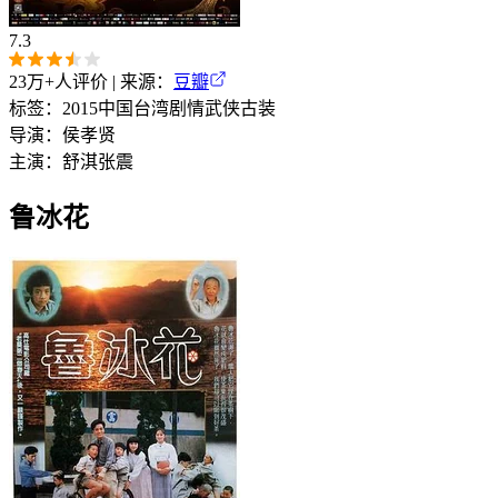
7.3
23万+
人评价 | 来源：
豆瓣
标签：
2015
中国台湾
剧情
武侠
古装
导演：
侯孝贤
主演：
舒淇
张震
鲁冰花