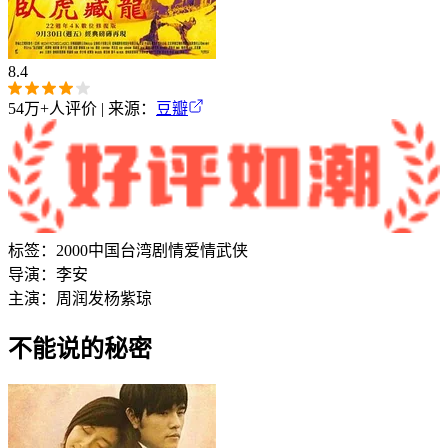
8.4
54万+
人评价 | 来源：
豆瓣
标签：
2000
中国台湾
剧情
爱情
武侠
导演：
李安
主演：
周润发
杨紫琼
不能说的秘密