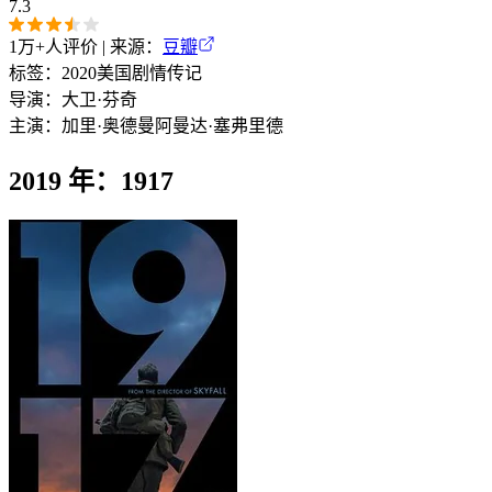
7.3
1万+
人评价 | 来源：
豆瓣
标签：
2020
美国
剧情
传记
导演：
大卫·芬奇
主演：
加里·奥德曼
阿曼达·塞弗里德
2019 年：1917