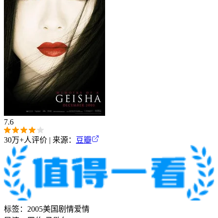
7.6
30万+
人评价 | 来源：
豆瓣
标签：
2005
美国
剧情
爱情