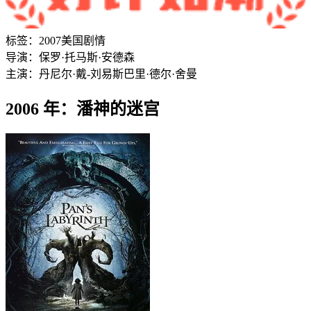
标签：
2007
美国
剧情
导演：
保罗·托马斯·安德森
主演：
丹尼尔·戴-刘易斯
巴里·德尔·舍曼
2006 年：潘神的迷宫