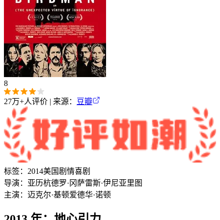
8
27万+
人评价 | 来源：
豆瓣
标签：
2014
美国
剧情
喜剧
导演：
亚历杭德罗·冈萨雷斯·伊尼亚里图
主演：
迈克尔·基顿
爱德华·诺顿
2013 年：地心引力