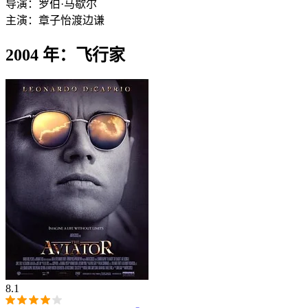
导演：
罗伯·马歇尔
主演：
章子怡
渡边谦
2004 年：飞行家
8.1