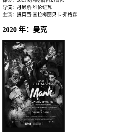
标签：
2021
美国
剧情
科幻
冒险
导演：
丹尼斯·维伦纽瓦
主演：
提莫西·查拉梅
丽贝卡·弗格森
2020 年：曼克