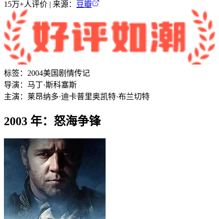
15万+
人评价 | 来源：
豆瓣
标签：
2004
美国
剧情
传记
导演：
马丁·斯科塞斯
主演：
莱昂纳多·迪卡普里奥
凯特·布兰切特
2003 年：怒海争锋