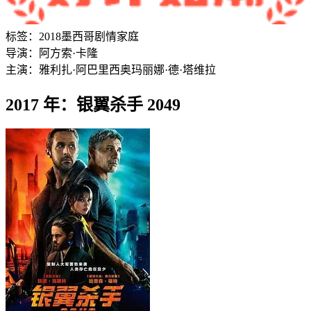
标签：
2018
墨西哥
剧情
家庭
导演：
阿方索·卡隆
主演：
雅利扎·阿巴里西奥
玛丽娜·德·塔维拉
2017 年：银翼杀手 2049