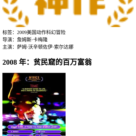
标签：
2009
美国
动作
科幻
冒险
导演：
詹姆斯·卡梅隆
主演：
萨姆·沃辛顿
佐伊·索尔达娜
2008 年：贫民窟的百万富翁