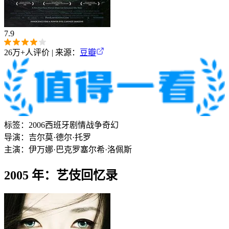
7.9
26万+
人评价 | 来源：
豆瓣
标签：
2006
西班牙
剧情
战争
奇幻
导演：
吉尔莫·德尔·托罗
主演：
伊万娜·巴克罗
塞尔希·洛佩斯
2005 年：艺伎回忆录