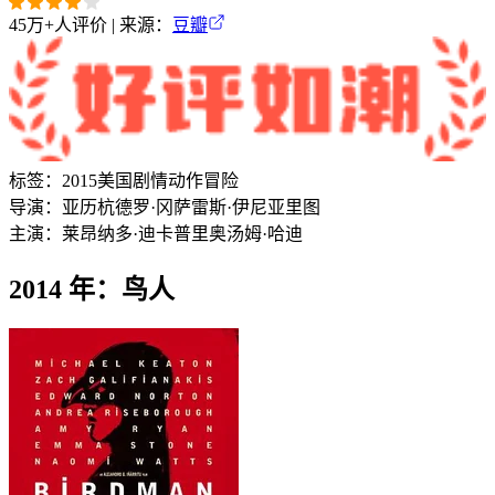
45万+
人评价 | 来源：
豆瓣
标签：
2015
美国
剧情
动作
冒险
导演：
亚历杭德罗·冈萨雷斯·伊尼亚里图
主演：
莱昂纳多·迪卡普里奥
汤姆·哈迪
2014 年：鸟人