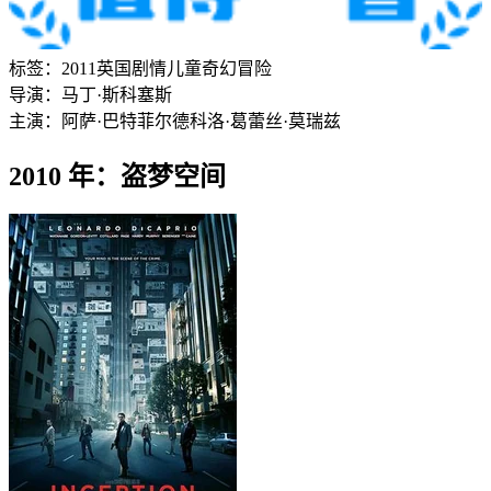
标签：
2011
英国
剧情
儿童
奇幻
冒险
导演：
马丁·斯科塞斯
主演：
阿萨·巴特菲尔德
科洛·葛蕾丝·莫瑞兹
2010 年：盗梦空间