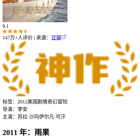
9.1
147万+
人评价 | 来源：
豆瓣
标签：
2012
美国
剧情
奇幻
冒险
导演：
李安
主演：
苏拉·沙玛
伊尔凡·可汗
2011 年：雨果