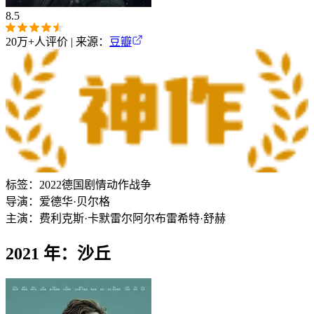
8.5
20万+
人评价 | 来源：
豆瓣
标签：
2022
德国
剧情
动作
战争
导演：
爱德华·贝尔格
主演：
费利克斯·卡默雷尔
阿尔布雷希特·舒赫
2021 年：沙丘