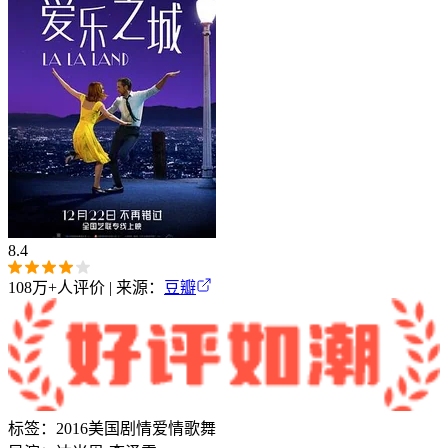
8.4
108万+
人评价 | 来源：
豆瓣
标签：
2016
美国
剧情
爱情
歌舞