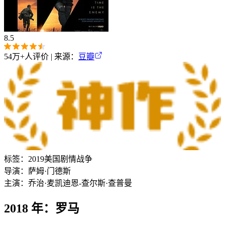
8.5
54万+
人评价 | 来源：
豆瓣
标签：
2019
美国
剧情
战争
导演：
萨姆·门德斯
主演：
乔治·麦凯
迪恩-查尔斯·查普曼
2018 年：罗马