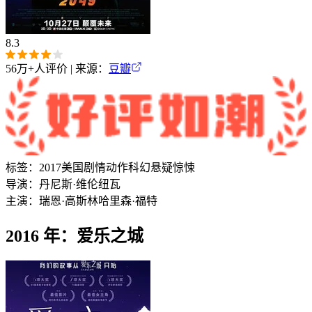
8.3
56万+
人评价 | 来源：
豆瓣
标签：
2017
美国
剧情
动作
科幻
悬疑
惊悚
导演：
丹尼斯·维伦纽瓦
主演：
瑞恩·高斯林
哈里森·福特
2016 年：爱乐之城