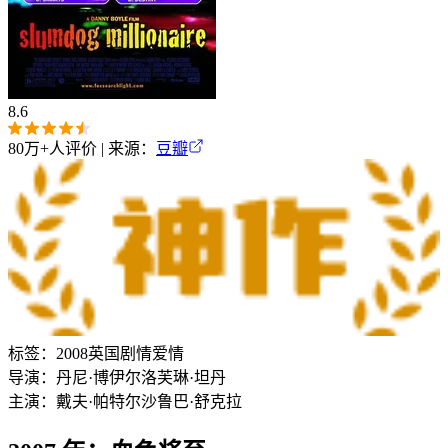
8.6
80万+
人评价 | 来源：
豆瓣
标签：
2008
英国
剧情
爱情
导演：
丹尼·博伊尔
洛芙琳·坦丹
主演：
戴夫·帕特尔
沙鲁巴·舒克拉