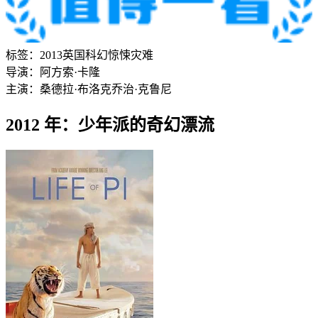
标签：
2013
英国
科幻
惊悚
灾难
导演：
阿方索·卡隆
主演：
桑德拉·布洛克
乔治·克鲁尼
2012 年：少年派的奇幻漂流