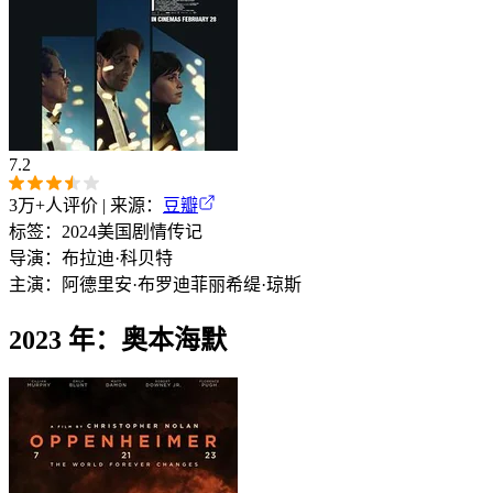
7.2
3万+
人评价 | 来源：
豆瓣
标签：
2024
美国
剧情
传记
导演：
布拉迪·科贝特
主演：
阿德里安·布罗迪
菲丽希缇·琼斯
2023 年：奥本海默