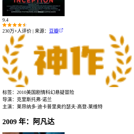
9.4
230万+
人评价 | 来源：
豆瓣
标签：
2010
美国
剧情
科幻
悬疑
冒险
导演：
克里斯托弗·诺兰
主演：
莱昂纳多·迪卡普里奥
约瑟夫·高登-莱维特
2009 年：阿凡达