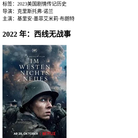
标签：
2023
美国
剧情
传记
历史
导演：
克里斯托弗·诺兰
主演：
基里安·墨菲
艾米莉·布朗特
2022 年：西线无战事