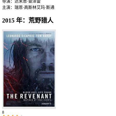
导演：
达米恩·查泽雷
主演：
瑞恩·高斯林
艾玛·斯通
2015 年：荒野猎人
8