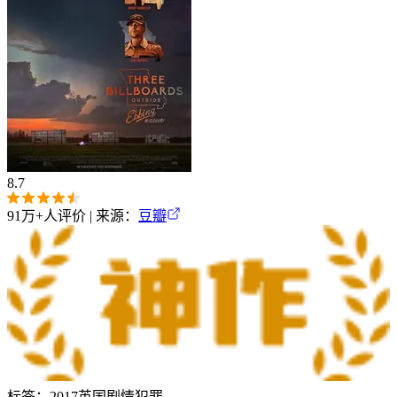
8.7
91万+
人评价 | 来源：
豆瓣
标签：
2017
英国
剧情
犯罪