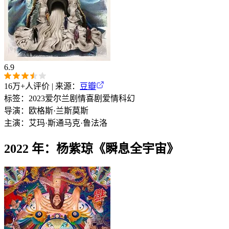
6.9
16万+
人评价 | 来源：
豆瓣
标签：
2023
爱尔兰
剧情
喜剧
爱情
科幻
导演：
欧格斯·兰斯莫斯
主演：
艾玛·斯通
马克·鲁法洛
2022 年：杨紫琼《瞬息全宇宙》