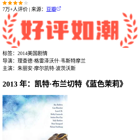
7万+
人评价 | 来源：
豆瓣
标签：
2014
美国
剧情
导演：
理查德·格雷泽
沃什·韦斯特摩兰
主演：
朱丽安·摩尔
凯特·波茨沃斯
2013 年：凯特·布兰切特《蓝色茉莉》