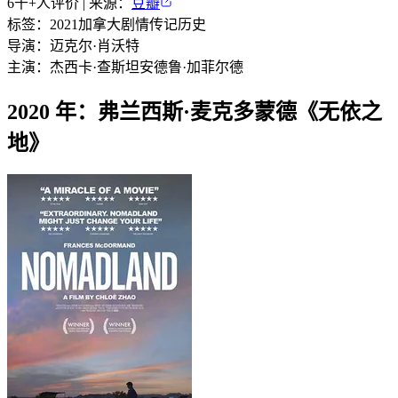
6千+
人评价 | 来源：
豆瓣
标签：
2021
加拿大
剧情
传记
历史
导演：
迈克尔·肖沃特
主演：
杰西卡·查斯坦
安德鲁·加菲尔德
2020 年：弗兰西斯·麦克多蒙德《无依之
地》