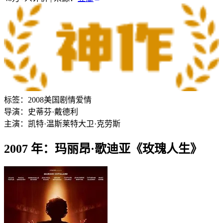
标签：
2008
美国
剧情
爱情
导演：
史蒂芬·戴德利
主演：
凯特·温斯莱特
大卫·克劳斯
2007 年：玛丽昂·歌迪亚《玫瑰人生》