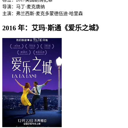
导演：
马丁·麦克唐纳
主演：
弗兰西斯·麦克多蒙德
伍迪·哈里森
2016 年：艾玛·斯通《爱乐之城》