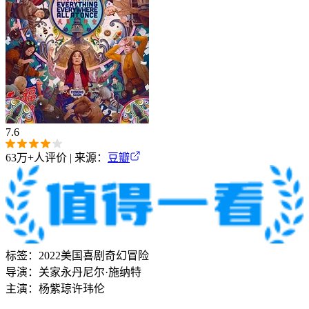
7.6
63万+
人评价 | 来源：
豆瓣
标签：
2022
美国
喜剧
奇幻
冒险
导演：
关家永
丹尼尔·施纳特
主演：
杨紫琼
许玮伦