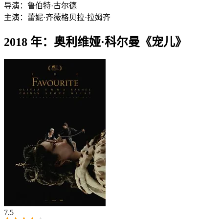
导演：
鲁伯特·古尔德
主演：
蕾妮·齐薇格
贝拉·拉姆齐
2018 年：奥利维娅·科尔曼《宠儿》
7.5