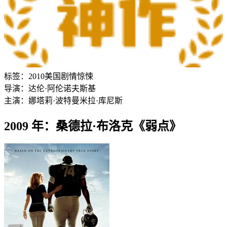
标签：
2010
美国
剧情
惊悚
导演：
达伦·阿伦诺夫斯基
主演：
娜塔莉·波特曼
米拉·库尼斯
2009 年：桑德拉·布洛克《弱点》