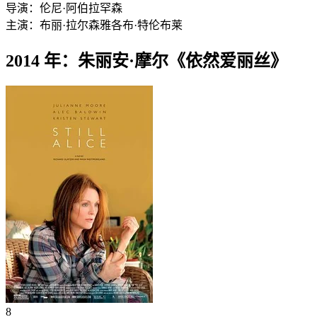
导演：
伦尼·阿伯拉罕森
主演：
布丽·拉尔森
雅各布·特伦布莱
2014 年：朱丽安·摩尔《依然爱丽丝》
8