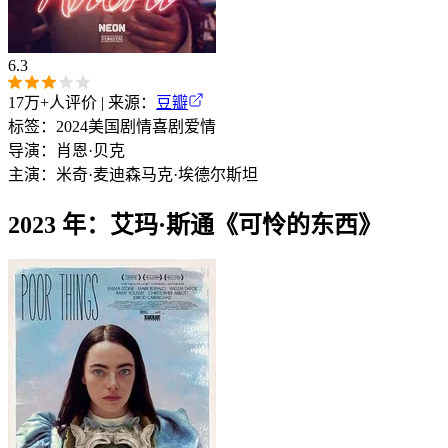
6.3
17万+
人评价 | 来源：
豆瓣
标签：
2024
美国
剧情
喜剧
爱情
导演：
肖恩·贝克
主演：
米奇·麦迪森
马克·埃德尔斯坦
2023 年：艾玛·斯通《可怜的东西》