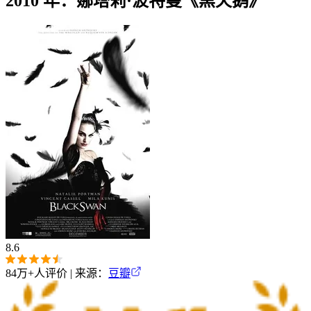
2010 年：娜塔莉·波特曼《黑天鹅》
8.6
84万+
人评价 | 来源：
豆瓣