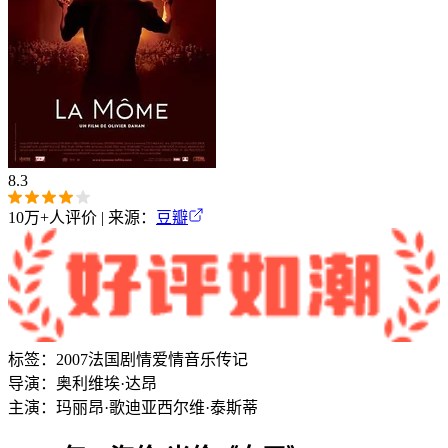
8.3
10万+
人评价 | 来源：
豆瓣
标签：
2007
法国
剧情
爱情
音乐
传记
导演：
奥利维埃·达昂
主演：
玛丽昂·歌迪亚
西尔维·泰斯蒂