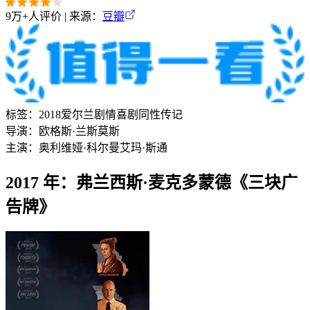
9万+
人评价 | 来源：
豆瓣
标签：
2018
爱尔兰
剧情
喜剧
同性
传记
导演：
欧格斯·兰斯莫斯
主演：
奥利维娅·科尔曼
艾玛·斯通
2017 年：弗兰西斯·麦克多蒙德《三块广
告牌》