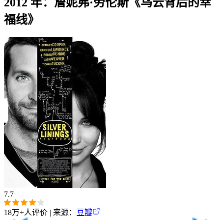
2012 年：詹妮弗·劳伦斯《乌云背后的幸
福线》
7.7
18万+
人评价 | 来源：
豆瓣