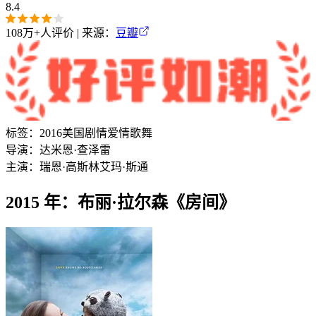
8.4
108万+
人评价 | 来源：
豆瓣
标签：
2016
美国
剧情
爱情
歌舞
导演：
达米恩·查泽雷
主演：
瑞恩·高斯林
艾玛·斯通
2015 年：布丽·拉尔森《房间》