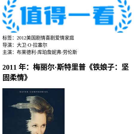
标签：
2012
美国
剧情
喜剧
爱情
家庭
导演：
大卫·O·拉塞尔
主演：
布莱德利·库珀
詹妮弗·劳伦斯
2011 年：梅丽尔·斯特里普《铁娘子：坚
固柔情》