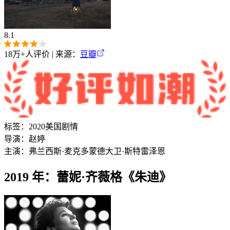
8.1
18万+
人评价 | 来源：
豆瓣
标签：
2020
美国
剧情
导演：
赵婷
主演：
弗兰西斯·麦克多蒙德
大卫·斯特雷泽恩
2019 年：蕾妮·齐薇格《朱迪》