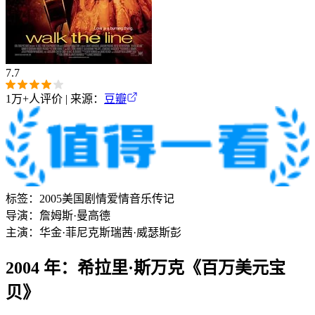
7.7
1万+
人评价 | 来源：
豆瓣
标签：
2005
美国
剧情
爱情
音乐
传记
导演：
詹姆斯·曼高德
主演：
华金·菲尼克斯
瑞茜·威瑟斯彭
2004 年：希拉里·斯万克《百万美元宝
贝》