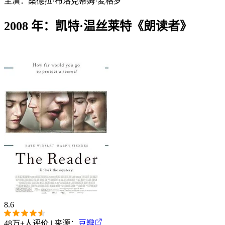
主演：
桑德拉·布洛克
蒂姆·麦格罗
2008 年：凯特·温丝莱特《朗读者》
8.6
48万+
人评价 | 来源：
豆瓣