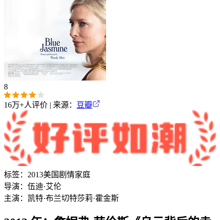
8
16万+
人评价 | 来源：
豆瓣
标签：
2013
美国
剧情
家庭
导演：
伍迪·艾伦
主演：
凯特·布兰切特
莎莉·霍金斯