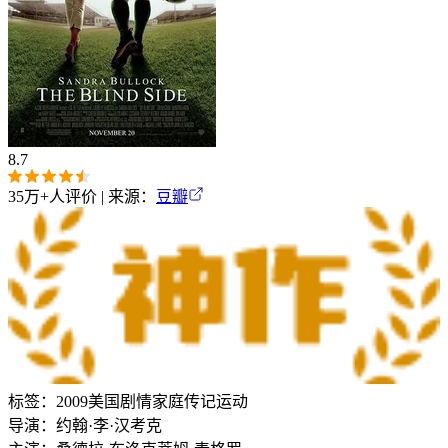
8.7
35万+
人评价 | 来源：
豆瓣
标签：
2009
美国
剧情
家庭
传记
运动
导演：
约翰·李·汉考克