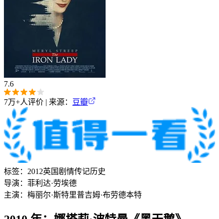
7.6
7万+
人评价 | 来源：
豆瓣
标签：
2012
英国
剧情
传记
历史
导演：
菲利达·劳埃德
主演：
梅丽尔·斯特里普
吉姆·布劳德本特