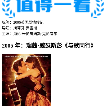
标签：
2006
英国
剧情
传记
导演：
斯蒂芬·弗雷斯
主演：
海伦·米伦
詹姆斯·克伦威尔
2005 年：瑞茜·威瑟斯彭《与歌同行》