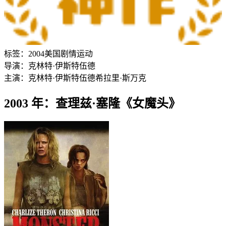
标签：
2004
美国
剧情
运动
导演：
克林特·伊斯特伍德
主演：
克林特·伊斯特伍德
希拉里·斯万克
2003 年：查理兹·塞隆《女魔头》