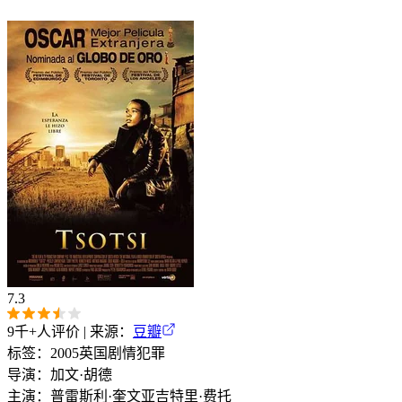
7.3
9千+
人评价 | 来源：
豆瓣
标签：
2005
英国
剧情
犯罪
导演：
加文·胡德
主演：
普雷斯利·奎文亚吉
特里·费托