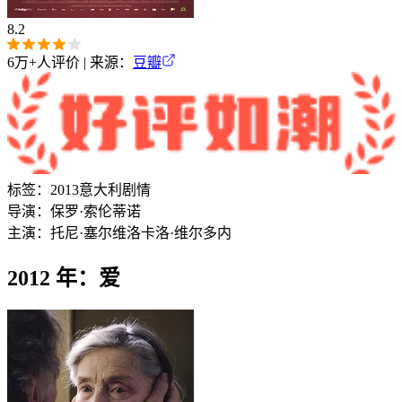
8.2
6万+
人评价 | 来源：
豆瓣
标签：
2013
意大利
剧情
导演：
保罗·索伦蒂诺
主演：
托尼·塞尔维洛
卡洛·维尔多内
2012 年：爱