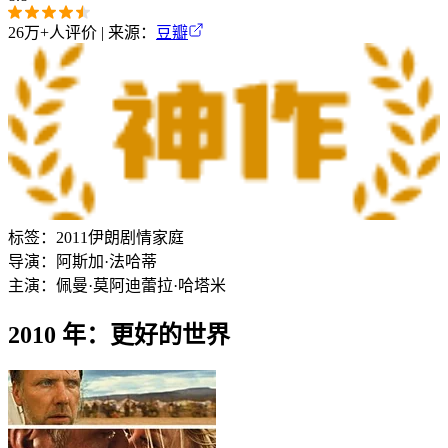
26万+
人评价 | 来源：
豆瓣
标签：
2011
伊朗
剧情
家庭
导演：
阿斯加·法哈蒂
主演：
佩曼·莫阿迪
蕾拉·哈塔米
2010 年：更好的世界