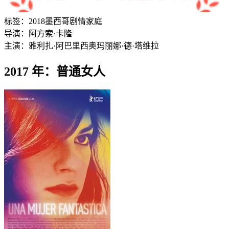
标签：
2018
墨西哥
剧情
家庭
导演：
阿方索·卡隆
主演：
雅利扎·阿巴里西奥
玛丽娜·德·塔维拉
2017 年：普通女人