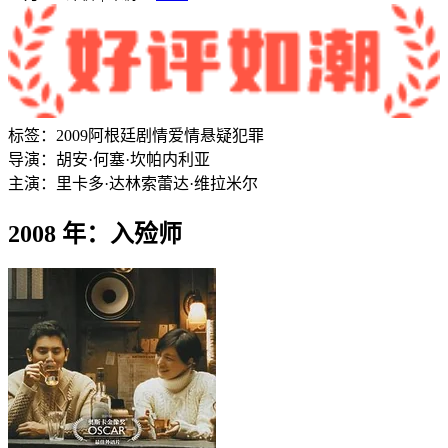
标签：
2009
阿根廷
剧情
爱情
悬疑
犯罪
导演：
胡安·何塞·坎帕内利亚
主演：
里卡多·达林
索蕾达·维拉米尔
2008 年：入殓师