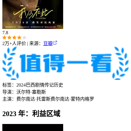
7.8
2万+
人评价 | 来源：
豆瓣
标签：
2024
巴西
剧情
传记
历史
导演：
沃尔特·塞勒斯
主演：
费尔南达·托雷斯
费尔南达·蒙特内格罗
2023 年：利益区域