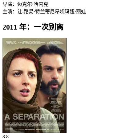
导演：
迈克尔·哈内克
主演：
让-路易·特兰蒂尼昂
埃玛妞·丽娃
2011 年：一次别离
8.8