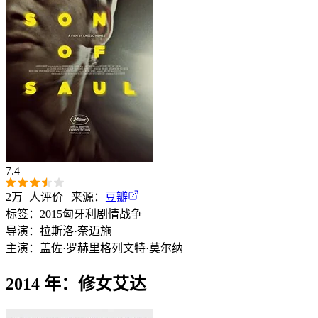
7.4
2万+
人评价 | 来源：
豆瓣
标签：
2015
匈牙利
剧情
战争
导演：
拉斯洛·奈迈施
主演：
盖佐·罗赫里格
列文特·莫尔纳
2014 年：修女艾达