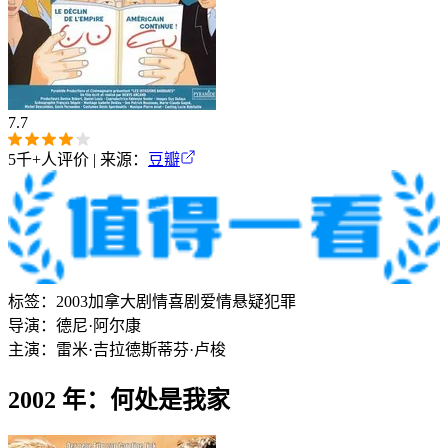
7.7
5千+
人评价 | 来源：
豆瓣
标签：
2003
加拿大
剧情
喜剧
爱情
悬疑
犯罪
导演：
德尼·阿尔康
主演：
雷米·吉拉德
斯蒂芬·卢梭
2002 年：何处是我家