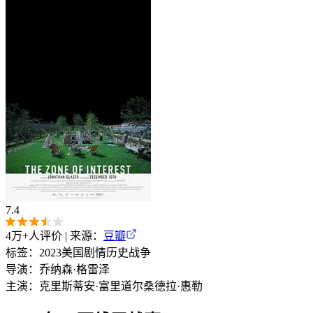
7.4
4万+
人评价 | 来源：
豆瓣
标签：
2023
美国
剧情
历史
战争
导演：
乔纳森·格雷泽
主演：
克里斯蒂安·富里道尔
桑德拉·惠勒