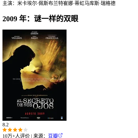
主演：
米卡埃尔·佩斯布兰特
崔娜·蒂虹
马库斯·瑞格德
2009 年：谜一样的双眼
8.2
10万+
人评价 | 来源：
豆瓣