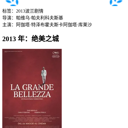
标签：
2013
波兰
剧情
导演：
帕维乌·帕夫利科夫斯基
主演：
阿伽塔·特泽布霍夫斯卡
阿伽塔·库莱沙
2013 年：绝美之城