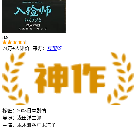
8.9
73万+
人评价 | 来源：
豆瓣
标签：
2008
日本
剧情
导演：
泷田洋二郎
主演：
本木雅弘
广末凉子