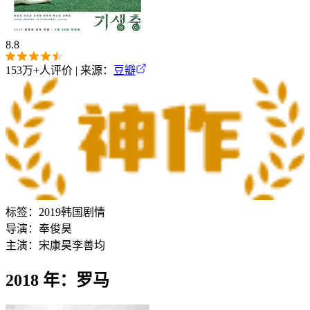
8.8
153万+
人评价 | 来源：
豆瓣
标签：
2019
韩国
剧情
导演：
奉俊昊
主演：
宋康昊
李善均
2018 年：罗马