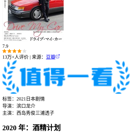
7.9
13万+
人评价 | 来源：
豆瓣
标签：
2021
日本
剧情
导演：
滨口龙介
主演：
西岛秀俊
三浦透子
2020 年：酒精计划