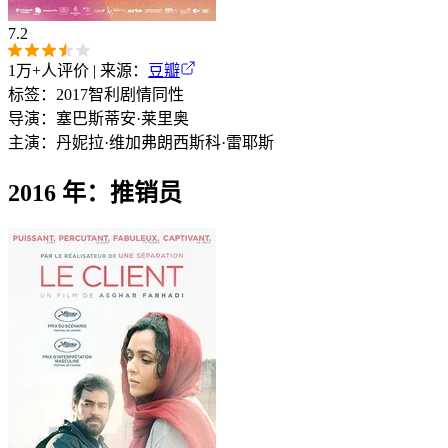
7.2
1万+
人评价 | 来源：
豆瓣
标签：
2017
智利
剧情
同性
导演：
塞巴斯蒂安·莱里奥
主演：
丹妮拉·维加
弗朗西斯科·雷耶斯
2016 年：推销员