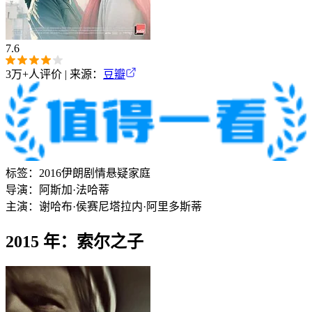
7.6
3万+
人评价 | 来源：
豆瓣
标签：
2016
伊朗
剧情
悬疑
家庭
导演：
阿斯加·法哈蒂
主演：
谢哈布·侯赛尼
塔拉内·阿里多斯蒂
2015 年：索尔之子