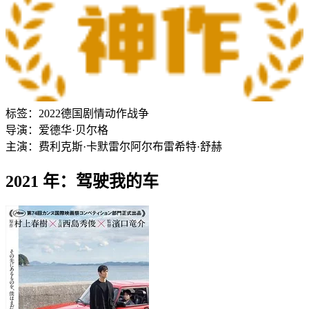
标签：
2022
德国
剧情
动作
战争
导演：
爱德华·贝尔格
主演：
费利克斯·卡默雷尔
阿尔布雷希特·舒赫
2021 年：驾驶我的车