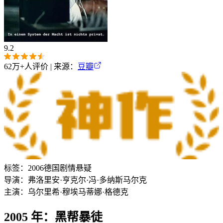
9.2
62万+
人评价 | 来源：
豆瓣
标签：
2006
德国
剧情
悬疑
导演：
弗洛里安·亨克尔·冯·多纳斯马尔克
主演：
乌尔里希·穆埃
马蒂娜·格德克
2005 年：黑帮暴徒