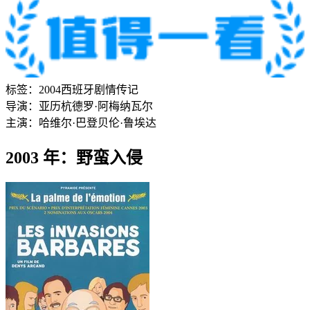
标签：
2004
西班牙
剧情
传记
导演：
亚历杭德罗·阿梅纳瓦尔
主演：
哈维尔·巴登
贝伦·鲁埃达
2003 年：野蛮入侵