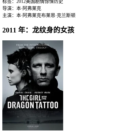
标签：
2012
美国
剧情
惊悚
历史
导演：
本·阿弗莱克
主演：
本·阿弗莱克
布莱恩·克兰斯顿
2011 年：龙纹身的女孩