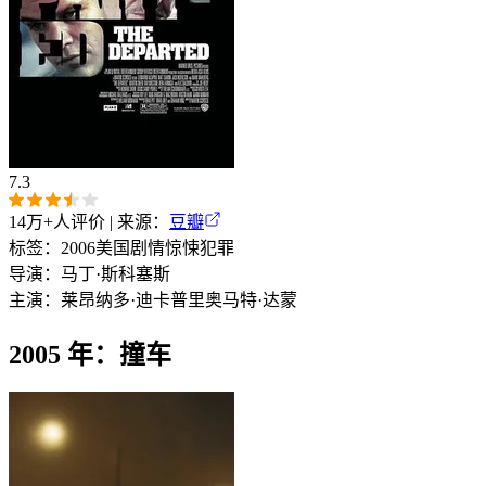
7.3
14万+
人评价 | 来源：
豆瓣
标签：
2006
美国
剧情
惊悚
犯罪
导演：
马丁·斯科塞斯
主演：
莱昂纳多·迪卡普里奥
马特·达蒙
2005 年：撞车