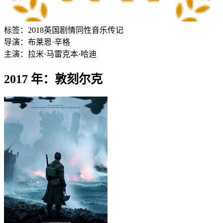
标签：
2018
英国
剧情
同性
音乐
传记
导演：
布莱恩·辛格
主演：
拉米·马雷克
本·哈迪
2017 年：敦刻尔克