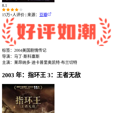
8.1
15万+
人评价 | 来源：
豆瓣
标签：
2004
美国
剧情
传记
导演：
马丁·斯科塞斯
主演：
莱昂纳多·迪卡普里奥
凯特·布兰切特
2003 年：指环王 3：王者无敌