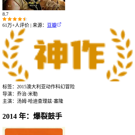
8.7
61万+
人评价 | 来源：
豆瓣
标签：
2015
澳大利亚
动作
科幻
冒险
导演：
乔治·米勒
主演：
汤姆·哈迪
查理兹·塞隆
2014 年：爆裂鼓手