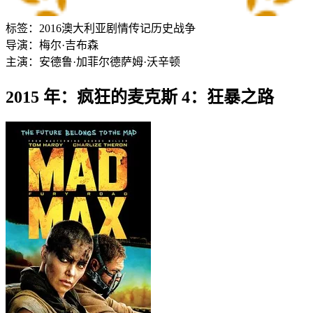
标签：
2016
澳大利亚
剧情
传记
历史
战争
导演：
梅尔·吉布森
主演：
安德鲁·加菲尔德
萨姆·沃辛顿
2015 年：疯狂的麦克斯 4：狂暴之路