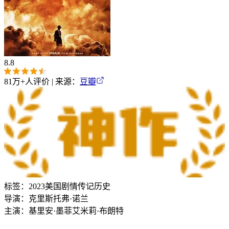
8.8
81万+
人评价 | 来源：
豆瓣
标签：
2023
美国
剧情
传记
历史
导演：
克里斯托弗·诺兰
主演：
基里安·墨菲
艾米莉·布朗特