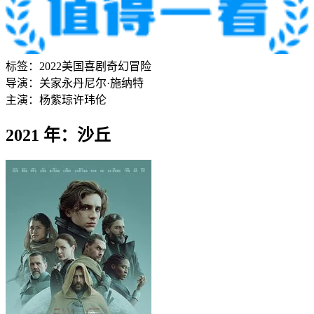
标签：
2022
美国
喜剧
奇幻
冒险
导演：
关家永
丹尼尔·施纳特
主演：
杨紫琼
许玮伦
2021 年：沙丘