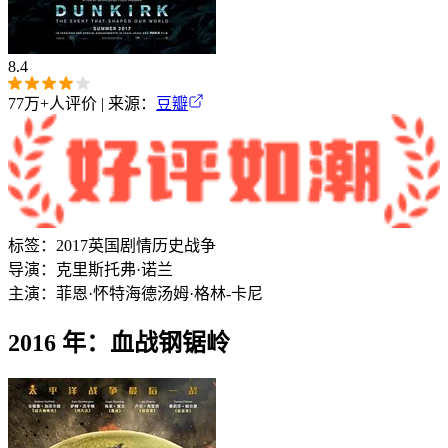
8.4
77万+
人评价 | 来源：
豆瓣
标签：
2017
英国
剧情
历史
战争
导演：
克里斯托弗·诺兰
主演：
菲恩·怀特海德
汤姆·格林-卡尼
2016 年：血战钢锯岭