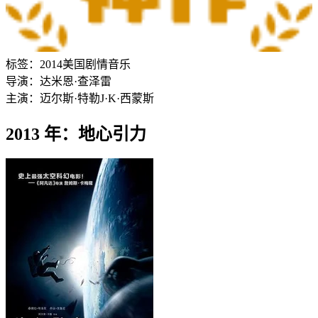
标签：
2014
美国
剧情
音乐
导演：
达米恩·查泽雷
主演：
迈尔斯·特勒
J·K·西蒙斯
2013 年：地心引力