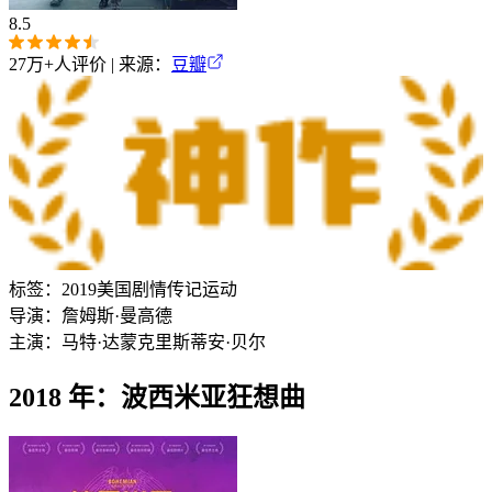
8.5
27万+
人评价 | 来源：
豆瓣
标签：
2019
美国
剧情
传记
运动
导演：
詹姆斯·曼高德
主演：
马特·达蒙
克里斯蒂安·贝尔
2018 年：波西米亚狂想曲