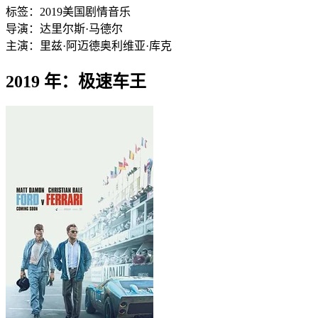
标签：
2019
美国
剧情
音乐
导演：
达里尔斯·马德尔
主演：
里兹·阿迈德
奥利维亚·库克
2019 年：极速车王