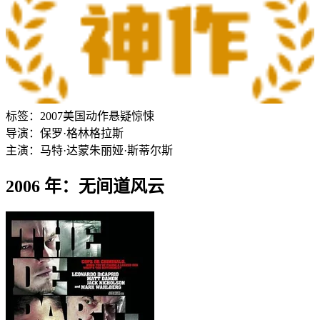
标签：
2007
美国
动作
悬疑
惊悚
导演：
保罗·格林格拉斯
主演：
马特·达蒙
朱丽娅·斯蒂尔斯
2006 年：无间道风云