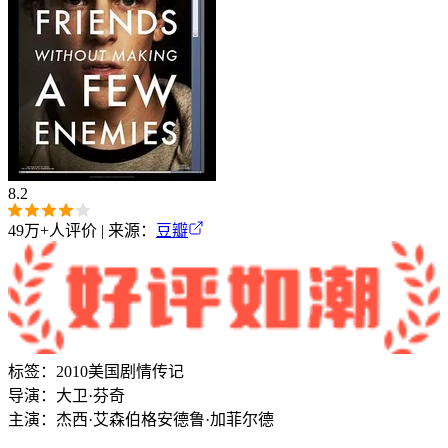
8.2
49万+
人评价 | 来源：
豆瓣
标签：
2010
美国
剧情
传记
导演：
大卫·芬奇
主演：
杰西·艾森伯格
安德鲁·加菲尔德