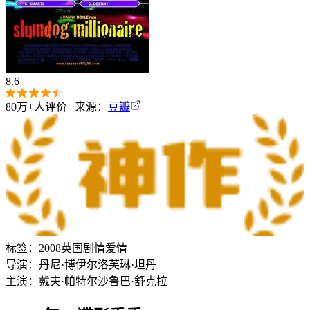
8.6
80万+
人评价 | 来源：
豆瓣
标签：
2008
英国
剧情
爱情
导演：
丹尼·博伊尔
洛芙琳·坦丹
主演：
戴夫·帕特尔
沙鲁巴·舒克拉