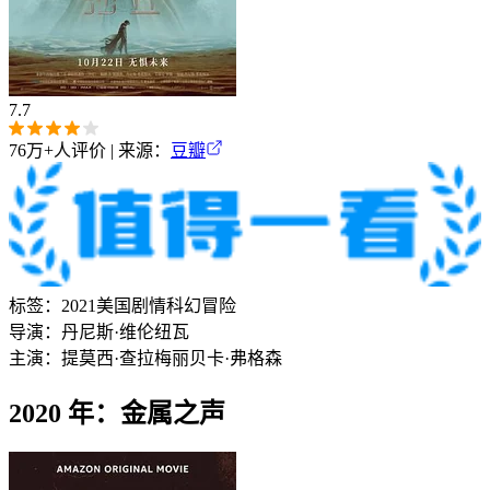
7.7
76万+
人评价 | 来源：
豆瓣
标签：
2021
美国
剧情
科幻
冒险
导演：
丹尼斯·维伦纽瓦
主演：
提莫西·查拉梅
丽贝卡·弗格森
2020 年：金属之声