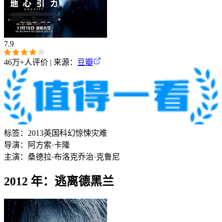
7.9
46万+
人评价 | 来源：
豆瓣
标签：
2013
英国
科幻
惊悚
灾难
导演：
阿方索·卡隆
主演：
桑德拉·布洛克
乔治·克鲁尼
2012 年：逃离德黑兰