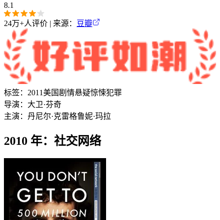
8.1
24万+
人评价 | 来源：
豆瓣
标签：
2011
美国
剧情
悬疑
惊悚
犯罪
导演：
大卫·芬奇
主演：
丹尼尔·克雷格
鲁妮·玛拉
2010 年：社交网络