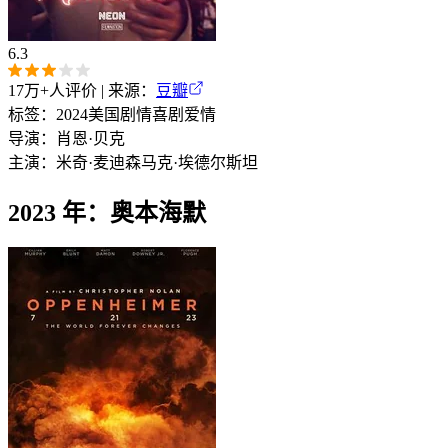
6.3
17万+
人评价 | 来源：
豆瓣
标签：
2024
美国
剧情
喜剧
爱情
导演：
肖恩·贝克
主演：
米奇·麦迪森
马克·埃德尔斯坦
2023 年：奥本海默