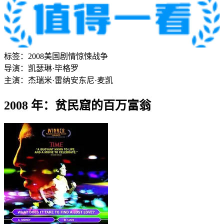
标签：
2008
美国
剧情
惊悚
战争
导演：
凯瑟琳·毕格罗
主演：
杰瑞米·雷纳
安东尼·麦凯
2008 年：贫民窟的百万富翁