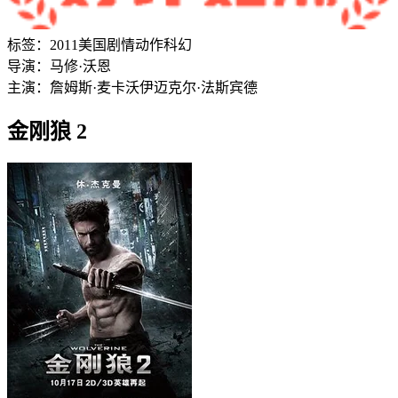
标签：
2011
美国
剧情
动作
科幻
导演：
马修·沃恩
主演：
詹姆斯·麦卡沃伊
迈克尔·法斯宾德
金刚狼 2