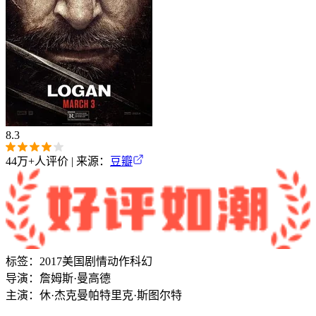
8.3
44万+
人评价 | 来源：
豆瓣
标签：
2017
美国
剧情
动作
科幻
导演：
詹姆斯·曼高德
主演：
休·杰克曼
帕特里克·斯图尔特