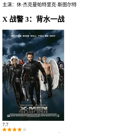
主演：
休·杰克曼
帕特里克·斯图尔特
X 战警 3：背水一战
7.7