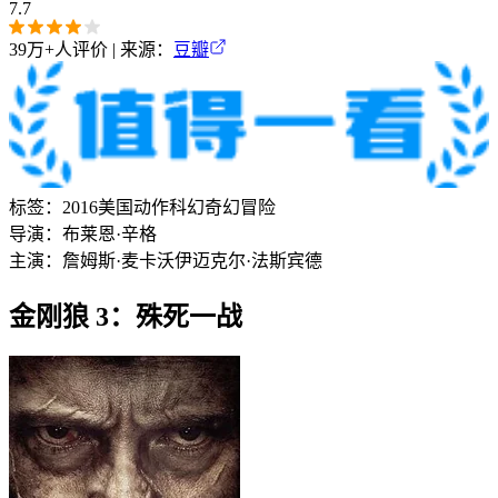
7.7
39万+
人评价 | 来源：
豆瓣
标签：
2016
美国
动作
科幻
奇幻
冒险
导演：
布莱恩·辛格
主演：
詹姆斯·麦卡沃伊
迈克尔·法斯宾德
金刚狼 3：殊死一战