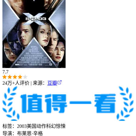
7.7
24万+
人评价 | 来源：
豆瓣
标签：
2003
美国
动作
科幻
惊悚
导演：
布莱恩·辛格