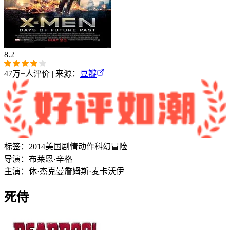
8.2
47万+
人评价 | 来源：
豆瓣
标签：
2014
美国
剧情
动作
科幻
冒险
导演：
布莱恩·辛格
主演：
休·杰克曼
詹姆斯·麦卡沃伊
死侍