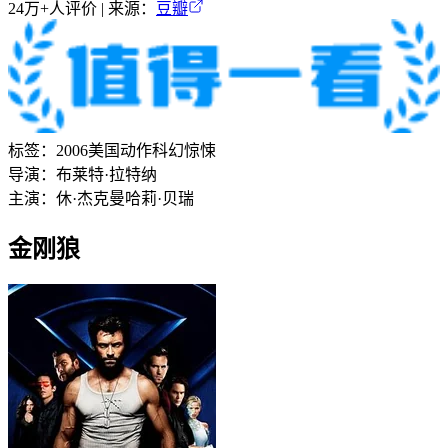
24万+
人评价 | 来源：
豆瓣
标签：
2006
美国
动作
科幻
惊悚
导演：
布莱特·拉特纳
主演：
休·杰克曼
哈莉·贝瑞
金刚狼