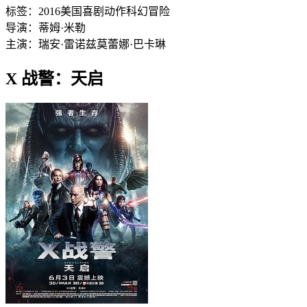
标签：
2016
美国
喜剧
动作
科幻
冒险
导演：
蒂姆·米勒
主演：
瑞安·雷诺兹
莫蕾娜·巴卡琳
X 战警：天启