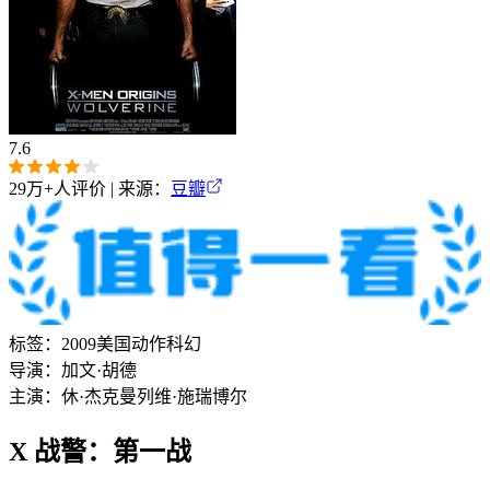
7.6
29万+
人评价 | 来源：
豆瓣
标签：
2009
美国
动作
科幻
导演：
加文·胡德
主演：
休·杰克曼
列维·施瑞博尔
X 战警：第一战