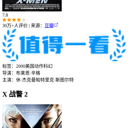
7.8
30万+
人评价 | 来源：
豆瓣
标签：
2000
美国
动作
科幻
导演：
布莱恩·辛格
主演：
休·杰克曼
帕特里克·斯图尔特
X 战警 2