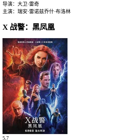
导演：
大卫·雷奇
主演：
瑞安·雷诺兹
乔什·布洛林
X 战警：黑凤凰
5.7