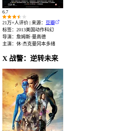
6.7
21万+
人评价 | 来源：
豆瓣
标签：
2013
美国
动作
科幻
导演：
詹姆斯·曼高德
主演：
休·杰克曼
冈本多绪
X 战警：逆转未来