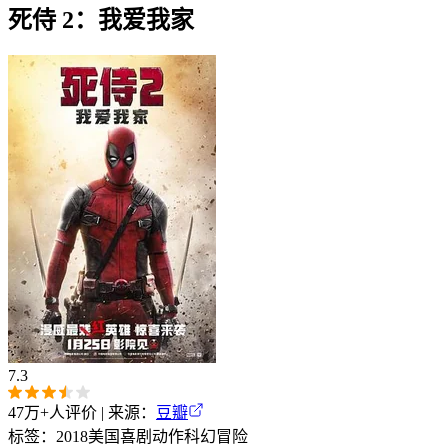
死侍 2：我爱我家
7.3
47万+
人评价 | 来源：
豆瓣
标签：
2018
美国
喜剧
动作
科幻
冒险