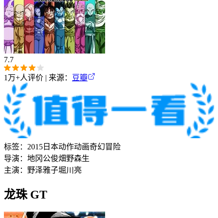
7.7
1万+
人评价 | 来源：
豆瓣
标签：
2015
日本
动作
动画
奇幻
冒险
导演：
地冈公俊
畑野森生
主演：
野泽雅子
堀川亮
龙珠 GT