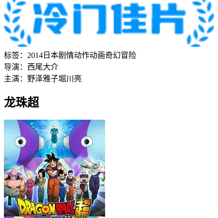
标签：
2014
日本
剧情
动作
动画
奇幻
冒险
导演：
西尾大介
主演：
野泽雅子
堀川亮
龙珠超