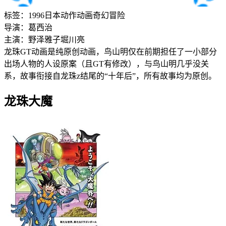
标签：
1996
日本
动作
动画
奇幻
冒险
导演：
葛西治
主演：
野泽雅子
堀川亮
龙珠GT动画是纯原创动画，鸟山明仅在前期担任了一小部分
出场人物的人设原案（且GT有修改），与鸟山明几乎没关
系，故事衔接自龙珠z结尾的“十年后”，所有故事均为原创。
龙珠大魔