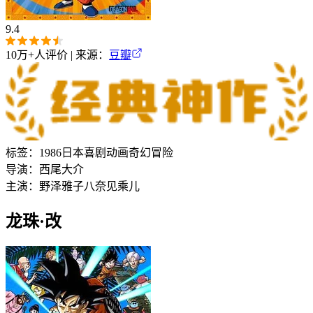
9.4
10万+
人评价 | 来源：
豆瓣
标签：
1986
日本
喜剧
动画
奇幻
冒险
导演：
西尾大介
主演：
野泽雅子
八奈见乘儿
龙珠·改