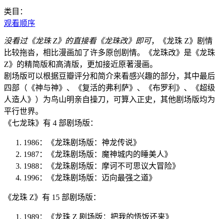
类目：
观看顺序
没看过《龙珠 Z》的直接看《龙珠改》即可
，《龙珠 Z》剧情
比较拖沓，相比漫画加了许多原创剧情。《龙珠改》是《龙珠
Z》的精简版和高清版，更加接近原著漫画。
剧场版可以根据豆瓣评分和简介来看感兴趣的部分，其中最后
四部（《神与神》、《复活的弗利萨》、《布罗利》、《超级
人造人》）为鸟山明亲自操刀，可算入正史，其他剧场版均为
平行世界。
《七龙珠》有 4 部剧场版：
1986：《龙珠剧场版：神龙传说》
1987：《龙珠剧场版：魔神城内的睡美人》
1988：《龙珠剧场版：摩诃不可思议大冒险》
1996：《龙珠剧场版：迈向最强之道》
《龙珠 Z》有 15 部剧场版：
1989：《龙珠 Z 剧场版：把我的悟饭还来》