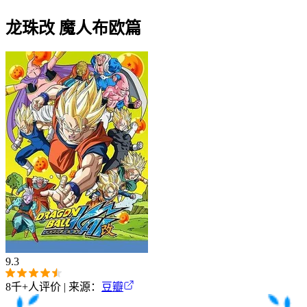
龙珠改 魔人布欧篇
9.3
8千+
人评价 | 来源：
豆瓣