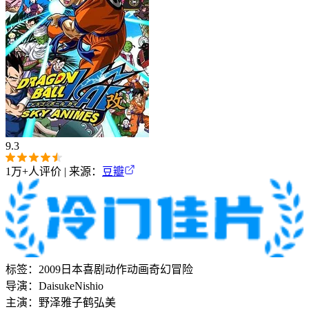
9.3
1万+
人评价 | 来源：
豆瓣
标签：
2009
日本
喜剧
动作
动画
奇幻
冒险
导演：
Daisuke
Nishio
主演：
野泽雅子
鹤弘美