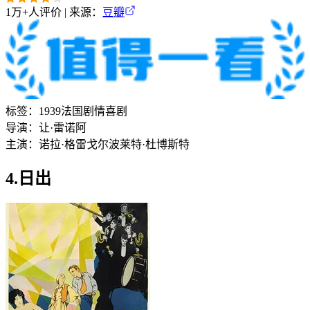
1万+
人评价 | 来源：
豆瓣
标签：
1939
法国
剧情
喜剧
导演：
让·雷诺阿
主演：
诺拉·格雷戈尔
波莱特·杜博斯特
4.日出