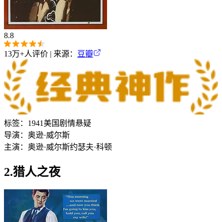
8.8
13万+
人评价 | 来源：
豆瓣
标签：
1941
美国
剧情
悬疑
导演：
奥逊·威尔斯
主演：
奥逊·威尔斯
约瑟夫·科顿
2.猎人之夜