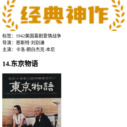
标签：
1942
美国
喜剧
爱情
战争
导演：
恩斯特·刘别谦
主演：
卡洛·朗白
杰克·本尼
14.东京物语