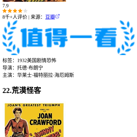
7.9
8千+
人评价 | 来源：
豆瓣
标签：
1932
美国
剧情
恐怖
导演：
托德·布朗宁
主演：
华莱士·福特
丽拉·海厄姆斯
22.荒漠怪客