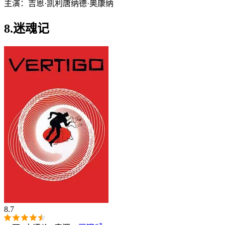
主演：
吉恩·凯利
唐纳德·奥康纳
8.迷魂记
8.7