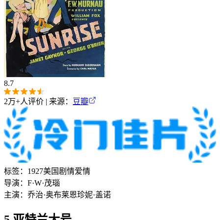
8.7
2万+
人评价 | 来源：
豆瓣
标签：
1927
美国
剧情
爱情
导演：
F·W·茂瑙
主演：
乔治·奥布莱恩
珍妮·盖诺
5.亚特兰大号