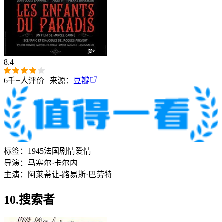
8.4
6千+
人评价 | 来源：
豆瓣
标签：
1945
法国
剧情
爱情
导演：
马塞尔·卡尔内
主演：
阿莱蒂
让-路易斯·巴劳特
10.搜索者