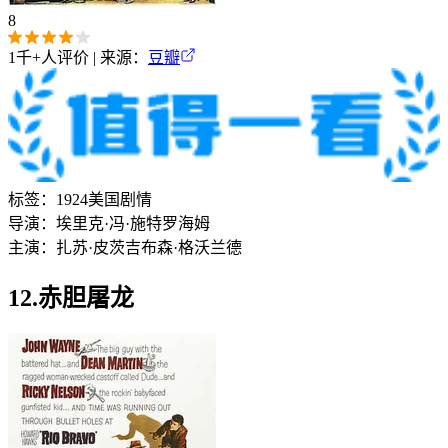
8
1千+
人评价 | 来源：
豆瓣
标签：
1924
美国
剧情
导演：
埃里克·冯·施特罗海姆
主演：
扎苏·皮茨
吉布森·格沃兰德
12.赤胆屠龙