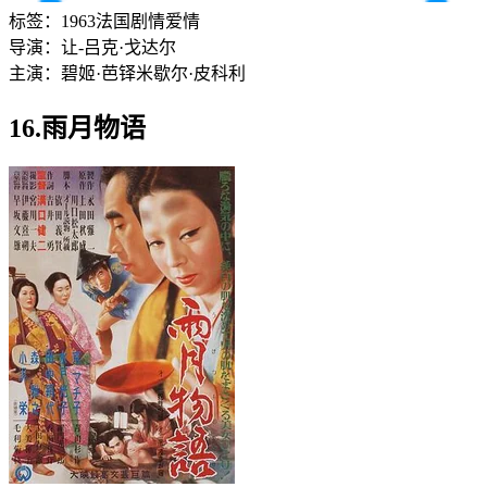
标签：
1963
法国
剧情
爱情
导演：
让-吕克·戈达尔
主演：
碧姬·芭铎
米歇尔·皮科利
16.雨月物语