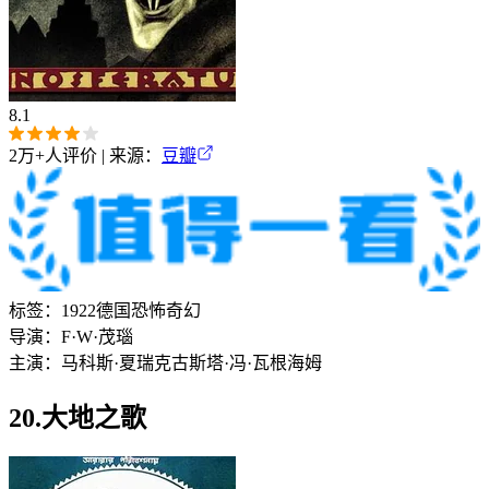
8.1
2万+
人评价 | 来源：
豆瓣
标签：
1922
德国
恐怖
奇幻
导演：
F·W·茂瑙
主演：
马科斯·夏瑞克
古斯塔·冯·瓦根海姆
20.大地之歌