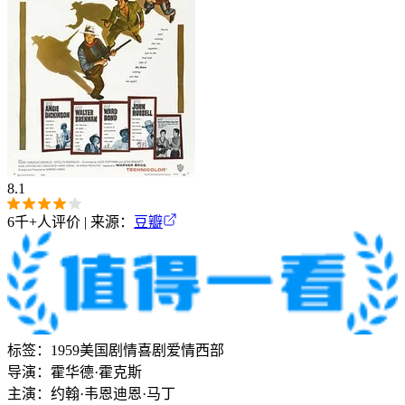
8.1
6千+
人评价 | 来源：
豆瓣
标签：
1959
美国
剧情
喜剧
爱情
西部
导演：
霍华德·霍克斯
主演：
约翰·韦恩
迪恩·马丁