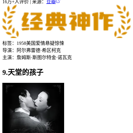
16万+
人评价 | 来源：
豆瓣
标签：
1958
美国
爱情
悬疑
惊悚
导演：
阿尔弗雷德·希区柯克
主演：
詹姆斯·斯图尔特
金·诺瓦克
9.天堂的孩子