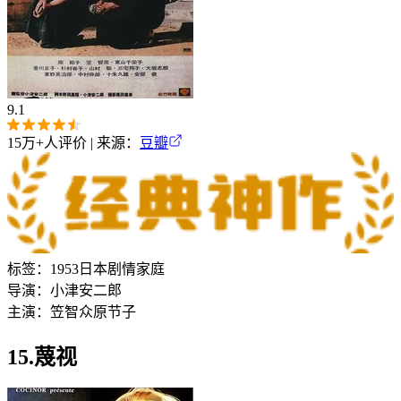
9.1
15万+
人评价 | 来源：
豆瓣
标签：
1953
日本
剧情
家庭
导演：
小津安二郎
主演：
笠智众
原节子
15.蔑视