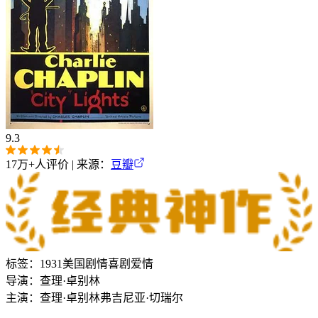
9.3
17万+
人评价 | 来源：
豆瓣
标签：
1931
美国
剧情
喜剧
爱情
导演：
查理·卓别林
主演：
查理·卓别林
弗吉尼亚·切瑞尔