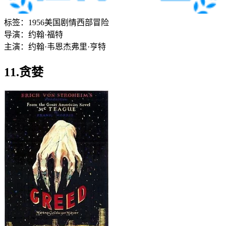
标签：
1956
美国
剧情
西部
冒险
导演：
约翰·福特
主演：
约翰·韦恩
杰弗里·亨特
11.贪婪