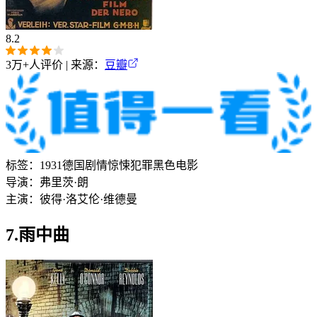
8.2
3万+
人评价 | 来源：
豆瓣
标签：
1931
德国
剧情
惊悚
犯罪
黑色电影
导演：
弗里茨·朗
主演：
彼得·洛
艾伦·维德曼
7.雨中曲