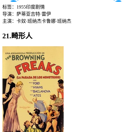
标签：
1955
印度
剧情
导演：
萨蒂亚吉特·雷伊
主演：
卡奴·班纳杰
卡鲁娜·班纳杰
21.畸形人