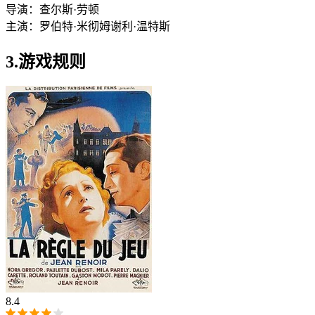
导演：
查尔斯·劳顿
主演：
罗伯特·米彻姆
谢利·温特斯
3.游戏规则
8.4