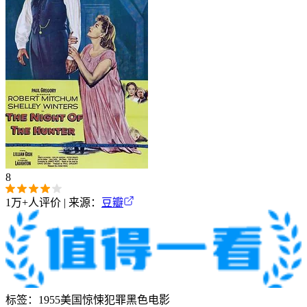
8
1万+
人评价 | 来源：
豆瓣
标签：
1955
美国
惊悚
犯罪
黑色电影