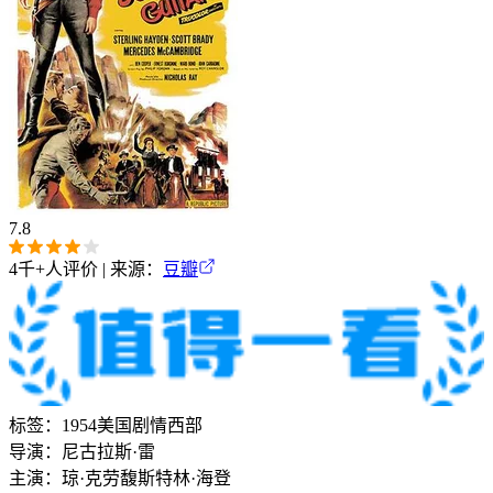
7.8
4千+
人评价 | 来源：
豆瓣
标签：
1954
美国
剧情
西部
导演：
尼古拉斯·雷
主演：
琼·克劳馥
斯特林·海登