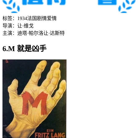
标签：
1934
法国
剧情
爱情
导演：
让·维戈
主演：
迪塔·帕尔洛
让·达斯特
6.M 就是凶手