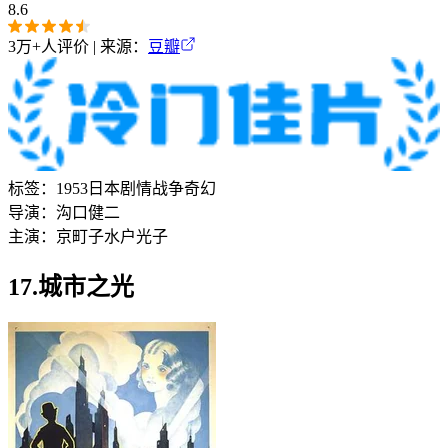
8.6
3万+
人评价 | 来源：
豆瓣
标签：
1953
日本
剧情
战争
奇幻
导演：
沟口健二
主演：
京町子
水户光子
17.城市之光