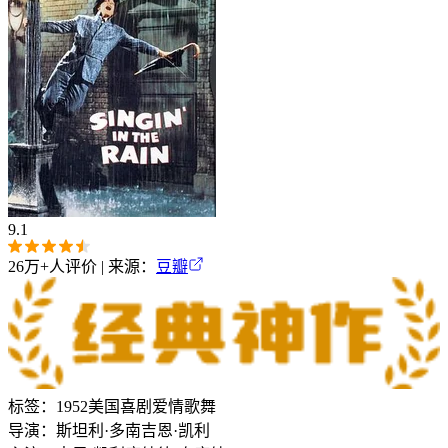
9.1
26万+
人评价 | 来源：
豆瓣
标签：
1952
美国
喜剧
爱情
歌舞
导演：
斯坦利·多南
吉恩·凯利