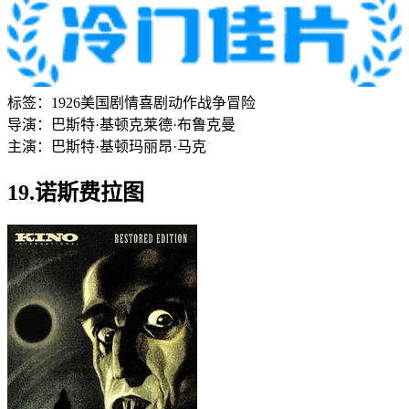
标签：
1926
美国
剧情
喜剧
动作
战争
冒险
导演：
巴斯特·基顿
克莱德·布鲁克曼
主演：
巴斯特·基顿
玛丽昂·马克
19.诺斯费拉图