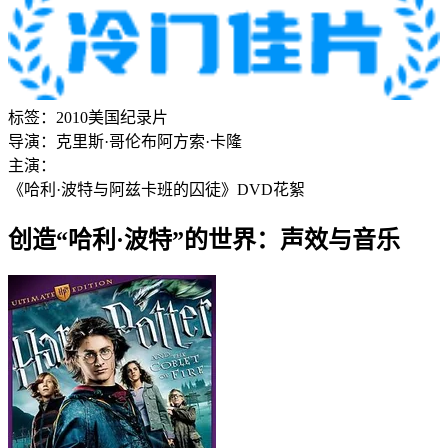
标签：
2010
美国
纪录片
导演：
克里斯·哥伦布
阿方索·卡隆
主演：
《哈利·波特与阿兹卡班的囚徒》DVD花絮
创造“哈利·波特”的世界：声效与音乐