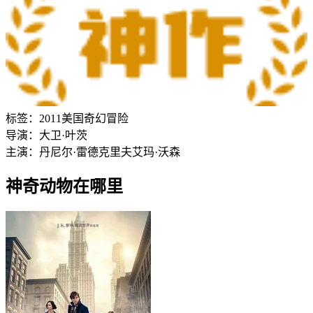
标签：
2011
美国
奇幻
冒险
导演：
大卫·叶茨
主演：
丹尼尔·雷德克里夫
艾玛·沃森
神奇动物在哪里