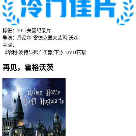
标签：
2012
美国
纪录片
导演：
丹尼尔·雷德克里夫
艾玛·沃森
主演：
《哈利·波特与死亡圣器(下)》DVD花絮
再见，霍格沃茨