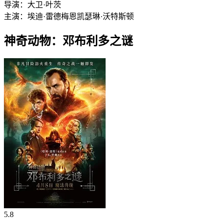
导演：
大卫·叶茨
主演：
埃迪·雷德梅恩
凯瑟琳·沃特斯顿
神奇动物：邓布利多之谜
5.8