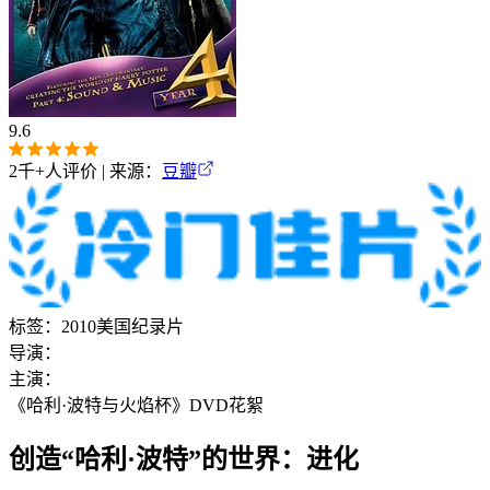
9.6
2千+
人评价 | 来源：
豆瓣
标签：
2010
美国
纪录片
导演：
主演：
《哈利·波特与火焰杯》DVD花絮
创造“哈利·波特”的世界：进化