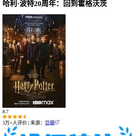
哈利·波特20周年：回到霍格沃茨
8.7
3万+
人评价 | 来源：
豆瓣