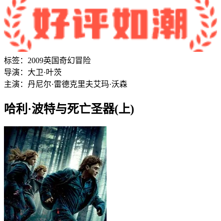
标签：
2009
英国
奇幻
冒险
导演：
大卫·叶茨
主演：
丹尼尔·雷德克里夫
艾玛·沃森
哈利·波特与死亡圣器(上)