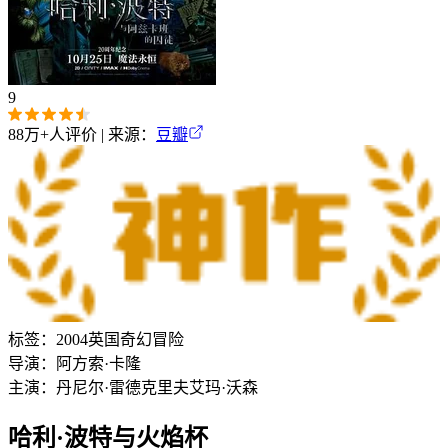
9
88万+
人评价 | 来源：
豆瓣
标签：
2004
英国
奇幻
冒险
导演：
阿方索·卡隆
主演：
丹尼尔·雷德克里夫
艾玛·沃森
哈利·波特与火焰杯