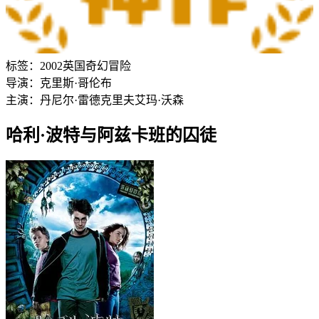
标签：
2002
英国
奇幻
冒险
导演：
克里斯·哥伦布
主演：
丹尼尔·雷德克里夫
艾玛·沃森
哈利·波特与阿兹卡班的囚徒