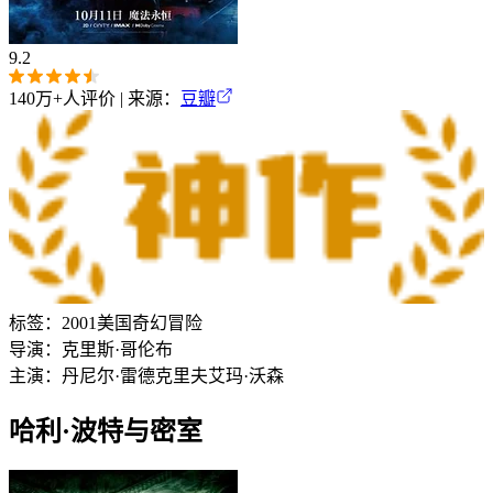
9.2
140万+
人评价 | 来源：
豆瓣
标签：
2001
美国
奇幻
冒险
导演：
克里斯·哥伦布
主演：
丹尼尔·雷德克里夫
艾玛·沃森
哈利·波特与密室