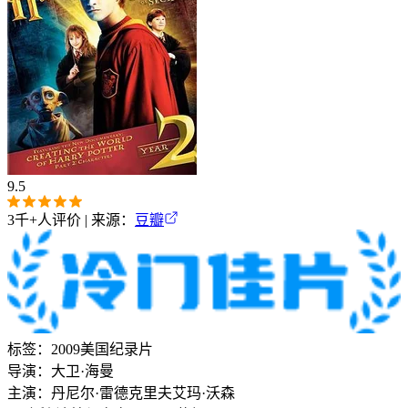
9.5
3千+
人评价 | 来源：
豆瓣
标签：
2009
美国
纪录片
导演：
大卫·海曼
主演：
丹尼尔·雷德克里夫
艾玛·沃森