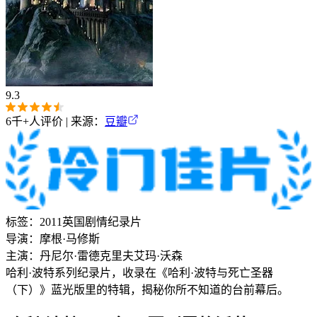
9.3
6千+
人评价 | 来源：
豆瓣
标签：
2011
英国
剧情
纪录片
导演：
摩根·马修斯
主演：
丹尼尔·雷德克里夫
艾玛·沃森
哈利·波特系列纪录片，收录在《哈利·波特与死亡圣器
（下）》蓝光版里的特辑，揭秘你所不知道的台前幕后。