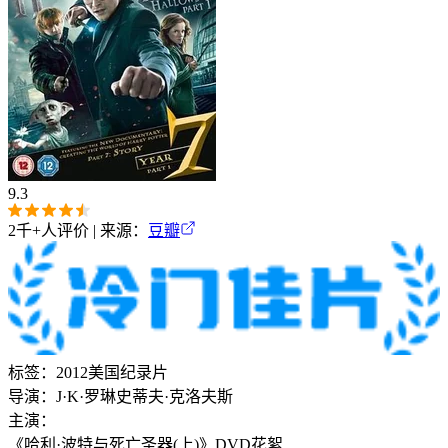
9.3
2千+
人评价 | 来源：
豆瓣
标签：
2012
美国
纪录片
导演：
J·K·罗琳
史蒂夫·克洛夫斯
主演：
《哈利·波特与死亡圣器(上)》DVD花絮