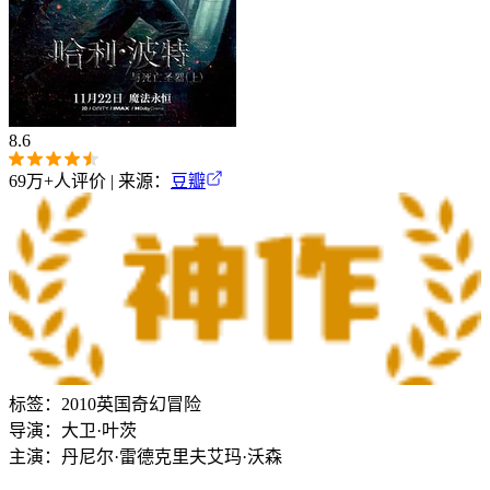
8.6
69万+
人评价 | 来源：
豆瓣
标签：
2010
英国
奇幻
冒险
导演：
大卫·叶茨
主演：
丹尼尔·雷德克里夫
艾玛·沃森