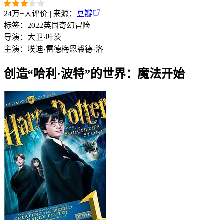
24万+
人评价 | 来源：
豆瓣
标签：
2022
英国
奇幻
冒险
导演：
大卫·叶茨
主演：
埃迪·雷德梅恩
裘德·洛
创造“哈利·波特”的世界：魔法开始