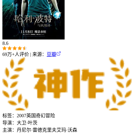
8.6
69万+
人评价 | 来源：
豆瓣
标签：
2007
英国
奇幻
冒险
导演：
大卫·叶茨
主演：
丹尼尔·雷德克里夫
艾玛·沃森