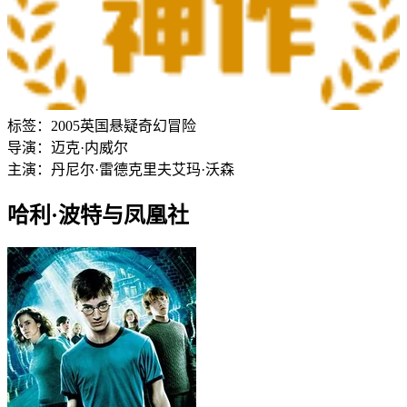
标签：
2005
英国
悬疑
奇幻
冒险
导演：
迈克·内威尔
主演：
丹尼尔·雷德克里夫
艾玛·沃森
哈利·波特与凤凰社