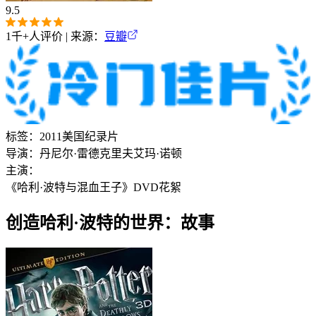
9.5
1千+
人评价 | 来源：
豆瓣
标签：
2011
美国
纪录片
导演：
丹尼尔·雷德克里夫
艾玛·诺顿
主演：
《哈利·波特与混血王子》DVD花絮
创造哈利·波特的世界：故事