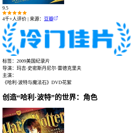
9.5
4千+
人评价 | 来源：
豆瓣
标签：
2009
美国
纪录片
导演：
玛吉·史密斯
丹尼尔·雷德克里夫
主演：
《哈利·波特与魔法石》DVD花絮
创造“哈利·波特”的世界：角色