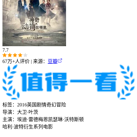
7.7
67万+
人评价 | 来源：
豆瓣
标签：
2016
英国
剧情
奇幻
冒险
导演：
大卫·叶茨
主演：
埃迪·雷德梅恩
凯瑟琳·沃特斯顿
哈利·波特衍生系列电影